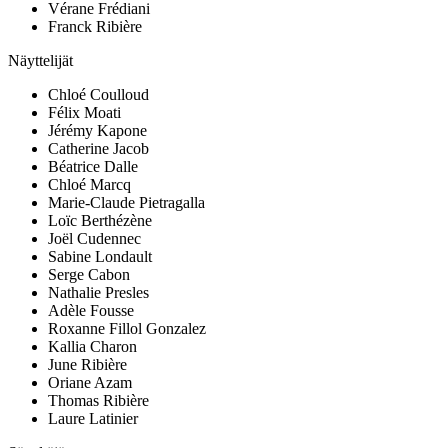
Vérane Frédiani
Franck Ribière
Näyttelijät
Chloé Coulloud
Félix Moati
Jérémy Kapone
Catherine Jacob
Béatrice Dalle
Chloé Marcq
Marie-Claude Pietragalla
Loïc Berthézène
Joël Cudennec
Sabine Londault
Serge Cabon
Nathalie Presles
Adèle Fousse
Roxanne Fillol Gonzalez
Kallia Charon
June Ribière
Oriane Azam
Thomas Ribière
Laure Latinier