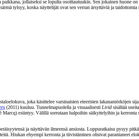
a paikkana, jollaiseksi se lopulta osoittautuukin. Sen jokainen huone on 
särmä tylsyy, koska näyttelijät ovat sen verran ärsyttäviä ja taidottomia 
staloelokuva, joka käsittelee varsinaisten eteeristen lakanamörköjen si
ers
(2011) kuuluu. Tunnelmapuolella ja visuaalisesti
Livid
sisältää useit
é Marcq
) esiintyy. Välillä sorrutaan halpoihin säikyttelyihin ja kerron
aperäisyytensä ja näyttävän ilmeensä ansiosta. Loppuratkaisu pysyy pitkää
iirteitä. Hiukan ehyempi kerronta ja tiivistäminen olisivat parantaneet el