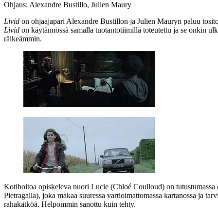
Ohjaus: Alexandre Bustillo, Julien Maury
Livid
on ohjaajapari
Alexandre Bustillon
ja
Julien Mauryn
paluu tosit
Livid
on käytännössä samalla tuotantotiimillä toteutettu ja se onkin ulk
räikeämmin.
Kotihoitoa opiskeleva nuori Lucie (
Chloé Coulloud
) on tutustumassa 
Pietragalla
), joka makaa suuressa vartioimattomassa kartanossa ja tarv
rahakätköä. Helpommin sanottu kuin tehty.