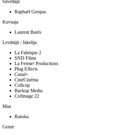
Säveltäjä
Raphaël Gesqua
Kuvaaja
Laurent Barès
Levittäjä / Jakelija
La Fabrique 2
SND Films
La Ferme! Productions
Plug Effects
Canal+
CinéCinéma
Coficup
Backup Media
Cofimage 22
Maa
Ranska
Genre