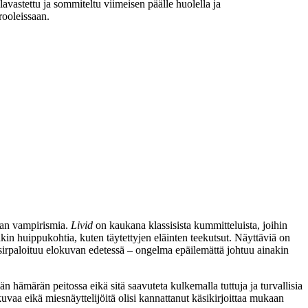
lavastettu ja sommiteltu viimeisen päälle huolella ja
rooleissaan.
jaan vampirismia.
Livid
on kaukana klassisista kummitteluista, joihin
akin huippukohtia, kuten täytettyjen eläinten teekutsut. Näyttäviä on
ta sirpaloituu elokuvan edetessä – ongelma epäilemättä johtuu ainakin
n hämärän peitossa eikä sitä saavuteta kulkemalla tuttuja ja turvallisia
okuvaa eikä miesnäyttelijöitä olisi kannattanut käsikirjoittaa mukaan