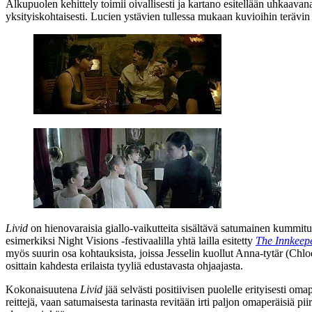
Alkupuolen kehittely toimii oivallisesti ja kartano esitellään uhkaavan
yksityiskohtaisesti. Lucien ystävien tullessa mukaan kuvioihin terävin 
Livid
on hienovaraisia giallo-vaikutteita sisältävä satumainen kummitu
esimerkiksi Night Visions ‑festivaalilla yhtä lailla esitetty
The Innkeep
myös suurin osa kohtauksista, joissa Jesselin kuollut Anna-tytär (
Chlo
osittain kahdesta erilaista tyyliä edustavasta ohjaajasta.
Kokonaisuutena
Livid
jää selvästi positiivisen puolelle erityisesti om
reittejä, vaan satumaisesta tarinasta revitään irti paljon omaperäisiä p