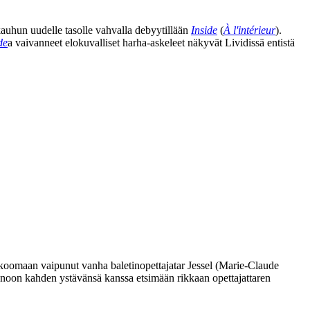
auhun uudelle tasolle vahvalla debyytillään
Inside
(
À l'intérieur
).
de
a vaivanneet elokuvalliset harha-askeleet näkyvät Lividissä entistä
 koomaan vaipunut vanha baletinopettajatar Jessel (
Marie-Claude
rtanoon kahden ystävänsä kanssa etsimään rikkaan opettajattaren