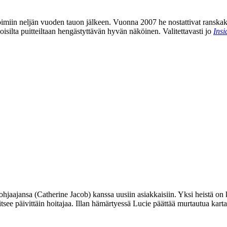
oimiin neljän vuoden tauon jälkeen. Vuonna 2007 he nostattivat ranskak
oisilta puitteiltaan hengästyttävän hyvän näköinen. Valitettavasti jo
Insi
ohjaajansa (
Catherine Jacob
) kanssa uusiin asiakkaisiin. Yksi heistä on
itsee päivittäin hoitajaa. Illan hämärtyessä Lucie päättää murtautua ka