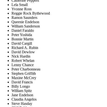
Catherine Peppers
Lela Small
Yvonne Ross
Reggie Rock Bythewood
Ramon Saunders
Queenie Endelson
William Sanderson
Daniel Faraldo
Peter Yoshida
Bonnie Martin
David Cargill
Richard A. Rubin
David Dewlow
Nick Hardin
Robert Whelan
Lenny Chance
Peter Charbonneau
Stephen Griffith
Maxine McCrey
David Francis
Billy Longo
William Spitz
Jane Endelson
Claudia Angelos
Steve Hasday