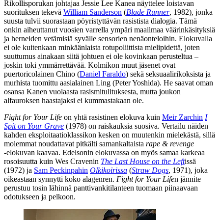
Rikollisporukan johtajaa Jessie Lee Kanea näyttelee loistavan
suorituksen tekevä
William Sanderson
(
Blade Runner
, 1982), jonka
suusta tulvii suorastaan pöyristyttävän rasistista dialogia. Tämä
onkin aiheuttanut vuosien varrella ympäri maailmaa väärinkäsityksiä
ja herneiden vetämisiä syvälle sensorien nenäonteloihin. Elokuvalla
ei ole kuitenkaan minkäänlaista rotupoliittista mielipidettä, joten
suuttumus ainakaan siitä johtuen ei ole kovinkaan perusteltua –
joskin toki ymmärrettävää. Kolmikon muut jäsenet ovat
puertoricolainen Chino (
Daniel Faraldo
) sekä seksuaalirikoksista ja
murhista tuomittu aasialainen Ling (
Peter Yoshida
). He saavat oman
osansa Kanen vuolaasta rasismitulituksesta, mutta joukon
alfauroksen haastajaksi ei kummastakaan ole.
Fight for Your Life
on yhtä rasistinen elokuva kuin
Meir Zarchin
I
Spit on Your Grave
(1978) on raiskauksia suosiva. Vertailu näiden
kahden eksploitaatioklassikon kesken on muutenkin mielekästä, sillä
molemmat noudattavat pitkälti samankaltaista
rape & revenge
‑elokuvan kaavaa. Edelsonin elokuvassa on myös samaa karkeaa
rosoisuutta kuin
Wes Cravenin
The Last House on the Left
issä
(1972) ja
Sam Peckinpahin
Olkikoirissa
(
Straw Dogs
, 1971), joka
oikeastaan synnytti koko alagenren.
Fight for Your Life
n jännite
perustuu tosin lähinnä panttivankitilanteen tuomaan piinaavaan
odotukseen ja pelkoon.