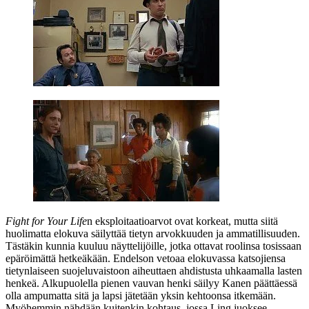
Fight for Your Life
n eksploitaatioarvot ovat korkeat, mutta siitä
huolimatta elokuva säilyttää tietyn arvokkuuden ja ammatillisuuden.
Tästäkin kunnia kuuluu näyttelijöille, jotka ottavat roolinsa tosissaan
epäröimättä hetkeäkään. Endelson vetoaa elokuvassa katsojiensa
tietynlaiseen suojeluvaistoon aiheuttaen ahdistusta
uhkaamalla lasten
henkeä. Alkupuolella pienen vauvan henki säilyy Kanen päättäessä
olla ampumatta sitä ja lapsi jätetään yksin kehtoonsa itkemään.
Myöhemmin nähdään kuitenkin kohtaus, jossa Ling juoksee