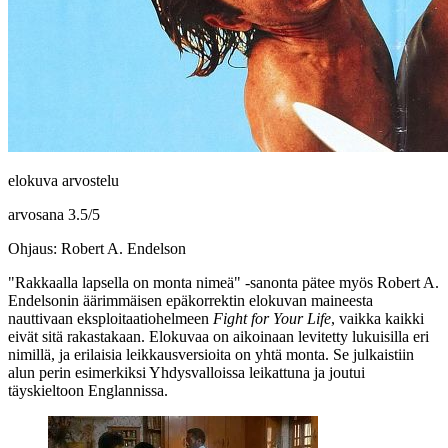
elokuva arvostelu
arvosana
3.5
/
5
Ohjaus: Robert A. Endelson
"Rakkaalla lapsella on monta nimeä"
‑sanonta pätee myös
Robert A.
Endelsonin
äärimmäisen epäkorrektin elokuvan maineesta
nauttivaan eksploitaatiohelmeen
Fight for Your Life
, vaikka kaikki
eivät sitä rakastakaan. Elokuvaa on aikoinaan levitetty lukuisilla eri
nimillä, ja erilaisia leikkausversioita on yhtä monta. Se julkaistiin
alun perin esimerkiksi Yhdysvalloissa leikattuna ja joutui
täyskieltoon Englannissa.