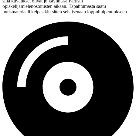
sillä kuvaukset olivat jo käynnissä Pariisin
opiskelijamielenosoitusten aikaan. Tapahtumasta saatu
uutismateriaali kelpasikin sitten sellaisenaan loppuhuipennukseen.