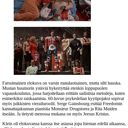
Farssimainen elokuva on varsin matalaotsainen, mutta silti hauska.
Mustan huumorin ystäviä hykerryttää etenkin loppupuolen
vapauskoulutus, jossa harjoitellaan erittäin sadistisia metodeja, kuten
esimerkiksi raiskaamista. 60‑luvun psykedelian kyytipojaksi sopivat
myös julkkisten vierailuroolit.
Serge Gainsbourg
esittää Freedomin
kannattajakunnan pianistia Monsieur Drugstorea ja
Rita Maiden
itseään. Ja tietysti menossa mukana on myös Jeesus Kristus.
Klein oli elokuvansa kanssa itse asiassa jopa hieman edellä aikaansa,