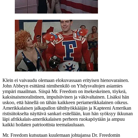
Klein ei vaivaudu olemaan elokuvassaan erityisen hienovarainen.
John Abbeyn
esittämä nimihenkilö on Yhdysvaltojen asiamies
ympäri maailman. Siispä Mr. Freedom on itsekeskeinen, töykeä,
kaksinaismoralistinen, impulsiivinen ja väkivaltainen. Lisäksi hän
uskoo, että hänellä on tähän kaikkeen periamerikkalainen oikeus.
Amerikkalaisen jalkapallon tähtihyökkääjän ja Kapteeni Amerikan
ristisiitokselta näyttävä sankari esitellään, kun hän syöksyy ikkunan
läpi afrikkalais-amerikkalaisen perheen ruokapöytään ja ampuu
kaikki hoilaten patrioottista teemalauluaan.
Mr. Freedom kutsutaan kuulemaan johtajansa Dr. Freedomin