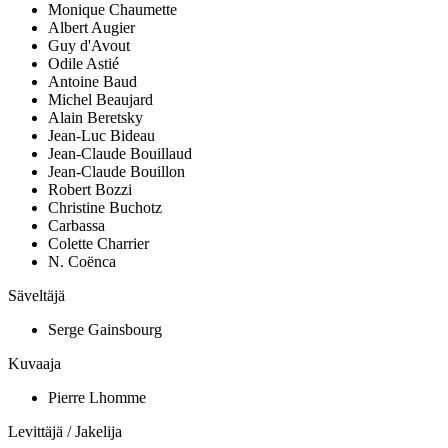
Monique Chaumette
Albert Augier
Guy d'Avout
Odile Astié
Antoine Baud
Michel Beaujard
Alain Beretsky
Jean-Luc Bideau
Jean-Claude Bouillaud
Jean-Claude Bouillon
Robert Bozzi
Christine Buchotz
Carbassa
Colette Charrier
N. Coënca
Säveltäjä
Serge Gainsbourg
Kuvaaja
Pierre Lhomme
Levittäjä / Jakelija