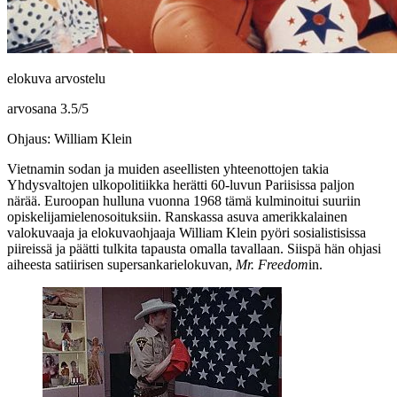
elokuva arvostelu
arvosana
3.5
/
5
Ohjaus: William Klein
Vietnamin sodan ja muiden aseellisten yhteenottojen takia
Yhdysvaltojen ulkopolitiikka herätti 60‑luvun Pariisissa paljon
närää. Euroopan hulluna vuonna 1968 tämä kulminoitui suuriin
opiskelijamielenosoituksiin. Ranskassa asuva amerikkalainen
valokuvaaja ja elokuvaohjaaja
William Klein
pyöri sosialistisissa
piireissä ja päätti tulkita tapausta omalla tavallaan. Siispä hän ohjasi
aiheesta satiirisen supersankarielokuvan,
Mr. Freedom
in.