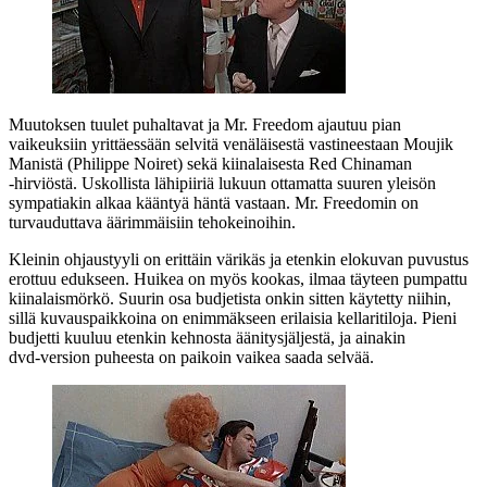
Muutoksen tuulet puhaltavat ja Mr. Freedom ajautuu pian
vaikeuksiin yrittäessään selvitä venäläisestä vastineestaan Moujik
Manistä (
Philippe Noiret
) sekä kiinalaisesta Red Chinaman
‑hirviöstä. Uskollista lähipiiriä lukuun ottamatta suuren yleisön
sympatiakin alkaa kääntyä häntä vastaan. Mr. Freedomin on
turvauduttava äärimmäisiin tehokeinoihin.
Kleinin ohjaustyyli on erittäin värikäs ja etenkin elokuvan puvustus
erottuu edukseen. Huikea on myös kookas, ilmaa täyteen pumpattu
kiinalaismörkö. Suurin osa budjetista onkin sitten käytetty niihin,
sillä kuvauspaikkoina on enimmäkseen erilaisia kellaritiloja. Pieni
budjetti kuuluu etenkin kehnosta äänitysjäljestä, ja ainakin
dvd‑version puheesta on paikoin vaikea saada selvää.