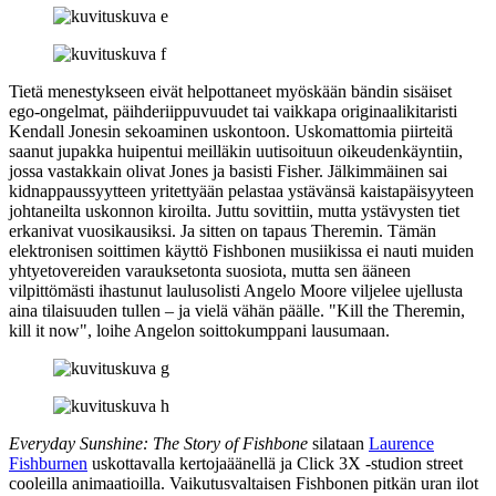
Tietä menestykseen eivät helpottaneet myöskään bändin sisäiset
ego‑ongelmat, päihderiippuvuudet tai vaikkapa originaalikitaristi
Kendall Jonesin
sekoaminen uskontoon. Uskomattomia piirteitä
saanut jupakka huipentui meilläkin uutisoituun oikeudenkäyntiin,
jossa vastakkain olivat Jones ja basisti Fisher. Jälkimmäinen sai
kidnappaussyytteen yritettyään pelastaa ystävänsä kaistapäisyyteen
johtaneilta uskonnon kiroilta. Juttu sovittiin, mutta ystävysten tiet
erkanivat vuosikausiksi. Ja sitten on tapaus Theremin. Tämän
elektronisen soittimen käyttö Fishbonen musiikissa ei nauti muiden
yhtyetovereiden varauksetonta suosiota, mutta sen ääneen
vilpittömästi ihastunut laulusolisti Angelo Moore viljelee ujellusta
aina tilaisuuden tullen – ja vielä vähän päälle.
"Kill the Theremin,
kill it now"
, loihe Angelon soittokumppani lausumaan.
Everyday Sunshine: The Story of Fishbone
silataan
Laurence
Fishburnen
uskottavalla kertojaäänellä ja Click 3X ‑studion street
cooleilla animaatioilla. Vaikutusvaltaisen Fishbonen pitkän uran ilot