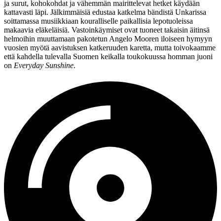
ja surut, kohokohdat ja vähemmän mairittelevat hetket käydään
kattavasti läpi. Jälkimmäisiä edustaa katkelma bändistä Unkarissa
soittamassa musiikkiaan kouralliselle paikallisia lepotuoleissa
makaavia eläkeläisiä. Vastoinkäymiset ovat tuoneet takaisin äitinsä
helmoihin muuttamaan pakotetun Angelo Mooren iloiseen hymyyn
vuosien myötä aavistuksen katkeruuden karetta, mutta toivokaamme
että kahdella tulevalla Suomen keikalla toukokuussa homman juoni
on
Everyday Sunshine
.