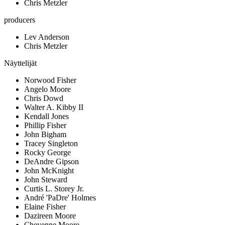
Chris Metzler
producers
Lev Anderson
Chris Metzler
Näyttelijät
Norwood Fisher
Angelo Moore
Chris Dowd
Walter A. Kibby II
Kendall Jones
Phillip Fisher
John Bigham
Tracey Singleton
Rocky George
DeAndre Gipson
John McKnight
John Steward
Curtis L. Storey Jr.
André 'PaDre' Holmes
Elaine Fisher
Dazireen Moore
Cheyenne Moore