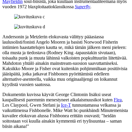
Mayfieldin
soul-biisistä, joka kuullaan instrumentaaliteemana myös
vuoden 1972 blaxploitaatioklassikossa
Superfly
.
Andersonin ja Metzlerin elokuvasta välittyy pääasiassa
laulusolisti/fonisti
Angelo Mooren
ja basisti
Norwood Fisherin
intiimien haastattelujen kautta se, mikä tämän jälkeen meni pieleen:
olla musta ja tiedostava (Rodney King ‑tapaustakin sivutaan),
toisaalta punk ja muuta lähinnä valkoisten popkulttuuriin liitettävää.
Mahdoton yhtälö ainakin mainstream-suosion saavuttamiseksi.
Kaksikko Moore ja Fisher ovat kuitenkin pohjimmiltaan positiivisia
jääräpäitä, jotka jatkavat Fishbonen pyörittämistä edelleen
alternative-asenteella, vaikka muu originaalijengi on loikannut
kyydistä vuosien saatossa.
Dokumentin kuvissa käyvät George Clintonin lisäksi useat
kaupallisesti paremmin menestyneet aikalaismuusikot kuten
Flea
,
Les Claypool
,
Gwen Stefani
ja
Ice‑T
tunnustamassa velkansa ja
vaikuttimensa Fishbonelle.
Mike Watt
hc‑punkbändi
Minutemenista
kuvailee elokuvan alussa Fishbonea erittäin osuvasti;
"heidän
soitostaan voi kuulla ainakin kymmentä eri tyylisuuntaa – saman
biisin aikana!"