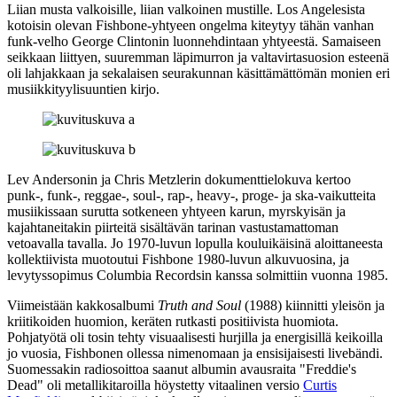
Liian musta valkoisille, liian valkoinen mustille. Los Angelesista
kotoisin olevan
Fishbone
-yhtyeen ongelma kiteytyy tähän vanhan
funk-velho
George Clintonin
luonnehdintaan yhtyeestä. Samaiseen
seikkaan liittyen, suuremman läpimurron ja valtavirtasuosion esteenä
oli lahjakkaan ja sekalaisen seurakunnan käsittämättömän monien eri
musiikkityylisuuntien kirjo.
Lev Andersonin
ja
Chris Metzlerin
dokumenttielokuva kertoo
punk‑, funk‑, reggae‑, soul‑, rap‑, heavy‑, proge‑ ja ska‑vaikutteita
musiikissaan surutta sotkeneen yhtyeen karun, myrskyisän ja
kajahtaneitakin piirteitä sisältävän tarinan vastustamattoman
vetoavalla tavalla. Jo 1970‑luvun lopulla kouluikäisinä aloittaneesta
kollektiivista muotoutui Fishbone 1980‑luvun alkuvuosina, ja
levytyssopimus Columbia Recordsin kanssa solmittiin vuonna 1985.
Viimeistään kakkosalbumi
Truth and Soul
(1988) kiinnitti yleisön ja
kriitikoiden huomion, keräten rutkasti positiivista huomiota.
Pohjatyötä oli tosin tehty visuaalisesti hurjilla ja energisillä keikoilla
jo vuosia, Fishbonen ollessa nimenomaan ja ensisijaisesti livebändi.
Suomessakin radiosoittoa saanut albumin avausraita "Freddie's
Dead" oli metallikitaroilla höystetty vitaalinen versio
Curtis