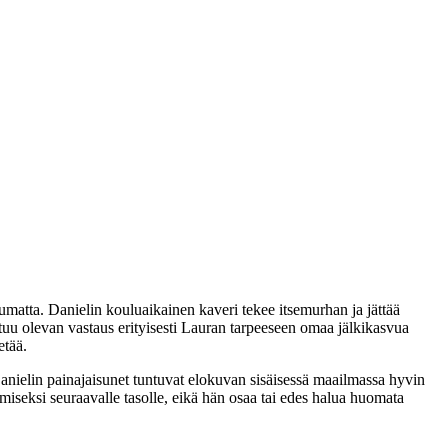
tumatta. Danielin kouluaikainen kaveri tekee itsemurhan ja jättää
ntuu olevan vastaus erityisesti Lauran tarpeeseen omaa jälkikasvua
etää.
anielin painajaisunet tuntuvat elokuvan sisäisessä maailmassa hyvin
miseksi seuraavalle tasolle, eikä hän osaa tai edes halua huomata