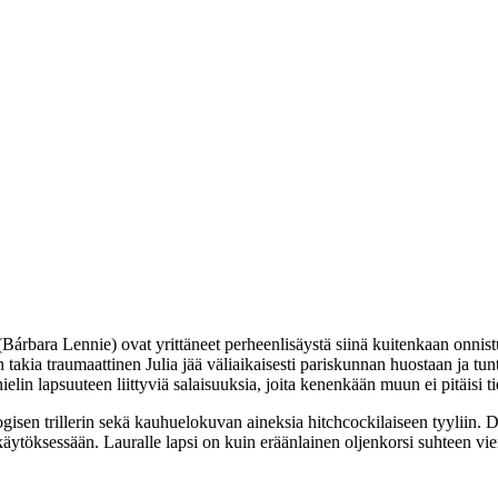
(
Bárbara Lennie
) ovat yrittäneet perheenlisäystä siinä kuitenkaan onnis
 takia traumaattinen Julia jää väliaikaisesti pariskunnan huostaan ja tu
ielin lapsuuteen liittyviä salaisuuksia, joita kenenkään muun ei pitäisi ti
isen trillerin sekä kauhuelokuvan aineksia hitchcockilaiseen tyyliin. D
käytöksessään. Lauralle lapsi on kuin eräänlainen oljenkorsi suhteen vie