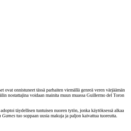
et ovat onnistuneet tässä parhaiten viemällä genreä veren värjäämän
iilin nostattajina voidaan mainita muun muassa
Guillermo del Toron
adoptoi täydellisen tuntuisen nuoren tytön, jonka käytöksessä alkaa
sh Games
tuo soppaan uusia makuja ja paljon kaivattua tuoreutta.