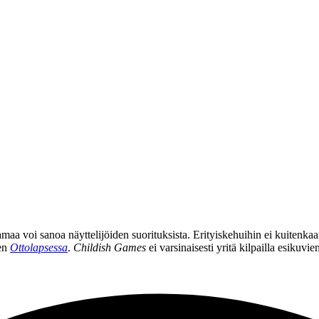
amaa voi sanoa näyttelijöiden suorituksista. Erityiskehuihin ei kuitenka
een
Ottolapsessa
.
Childish Games
ei varsinaisesti yritä kilpailla esikuv