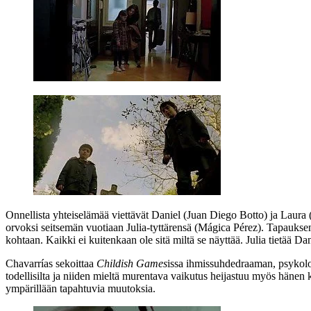
Onnellista yhteiselämää viettävät Daniel (
Juan Diego Botto
) ja Laura 
orvoksi seitsemän vuotiaan Julia-tyttärensä (
Mágica Pérez
). Tapauksen
kohtaan. Kaikki ei kuitenkaan ole sitä miltä se näyttää. Julia tietää Dan
Chavarrías sekoittaa
Childish Games
issa ihmissuhdedraaman, psykolog
todellisilta ja niiden mieltä murentava vaikutus heijastuu myös hänen 
ympärillään tapahtuvia muutoksia.