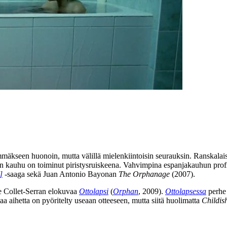
äkseen huonoin, mutta välillä mielenkiintoisin seurauksin. Ranskalais
on kauhu on toiminut piristysruiskeena. Vahvimpina espanjakauhun prof
]
‑saaga sekä
Juan Antonio Bayonan
The Orphanage
(2007).
 Collet-Serran
elokuvaa
Ottolapsi
(
Orphan
, 2009).
Ottolapsessa
perhe 
 aihetta on pyöritelty useaan otteeseen, mutta siitä huolimatta
Childi