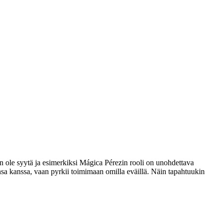
an ole syytä ja esimerkiksi Mágica Pérezin rooli on unohdettava
iensa kanssa, vaan pyrkii toimimaan omilla eväillä. Näin tapahtuukin