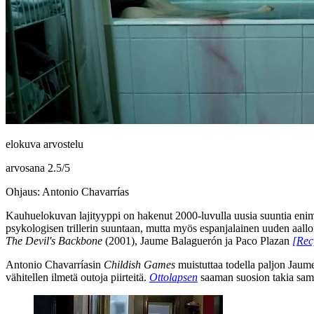
elokuva arvostelu
arvosana
2.5
/
5
Ohjaus: Antonio Chavarrías
Kauhuelokuvan lajityyppi on hakenut 2000‑luvulla uusia suuntia enimm
psykologisen trillerin suuntaan, mutta myös espanjalainen uuden aall
The Devil's Backbone
(2001),
Jaume Balaguerón
ja
Paco Plazan
[Rec
Antonio Chavarríasin
Childish Games
muistuttaa todella paljon
Jaume
vähitellen ilmetä outoja piirteitä.
Ottolapsen
saaman suosion takia samaa