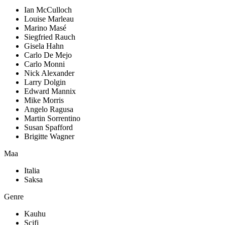
Ian McCulloch
Louise Marleau
Marino Masé
Siegfried Rauch
Gisela Hahn
Carlo De Mejo
Carlo Monni
Nick Alexander
Larry Dolgin
Edward Mannix
Mike Morris
Angelo Ragusa
Martin Sorrentino
Susan Spafford
Brigitte Wagner
Maa
Italia
Saksa
Genre
Kauhu
Scifi