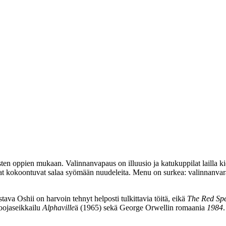
en oppien mukaan. Valinnanvapaus on illuusio ja katukuppilat lailla kie
omat kokoontuvat salaa syömään nuudeleita. Menu on surkea: valinnanvara
ava Oshii on harvoin tehnyt helposti tulkittavia töitä, eikä
The Red Spe
oojaseikkailu
Alphaville
ä (1965) sekä George Orwellin romaania
1984