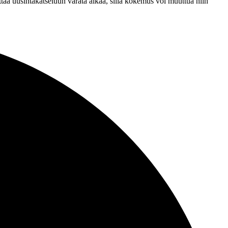
attaa uusintakatseluun varata aikaa, sillä kokemus voi muuttua niin