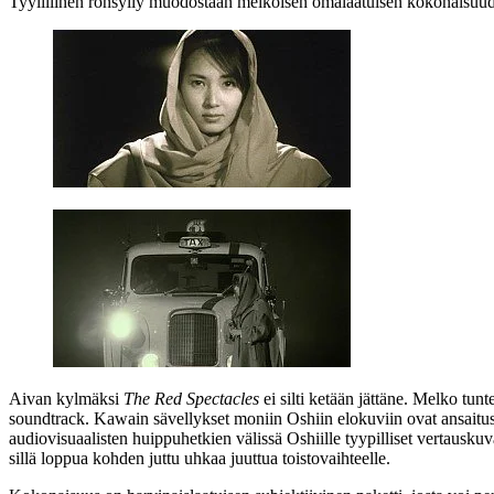
Tyylillinen rönsyily muodostaan melkoisen omalaatuisen kokonaisuude
Aivan kylmäksi
The Red Spectacles
ei silti ketään jättäne. Melko tu
soundtrack. Kawain sävellykset moniin Oshiin elokuviin ovat ansaitusti
audiovisuaalisten huippuhetkien välissä Oshiille tyypilliset vertauskuv
sillä loppua kohden juttu uhkaa juuttua toistovaihteelle.