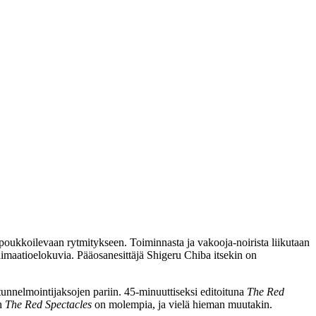
poukkoilevaan rytmitykseen. Toiminnasta ja vakooja-noirista liikutaan
animaatioelokuvia. Pääosanesittäjä Shigeru Chiba itsekin on
tunnelmointijaksojen pariin. 45‑minuuttiseksi editoituna
The Red
an
The Red Spectacles
on molempia, ja vielä hieman muutakin.