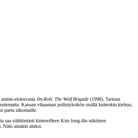
en anime-elokuvasta
Jin‑Roh: The Wolf Brigade
(1998). Tarinan
ä tuntematta. Kansan vihaaman poliisiyksikön sisällä kuitenkin kiehuu,
uu paeta ulkomaille.
utta saa välittömästi kintereilleen Kim Jong-ilin näköisen
. Näin ainakin aluksi.