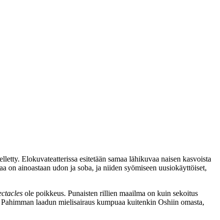
lletty. Elokuvateatterissa esitetään samaa lähikuvaa naisen kasvoista
a on ainoastaan udon ja soba, ja niiden syömiseen uusiokäyttöiset,
ctacles
ole poikkeus. Punaisten rillien maailma on kuin sekoitus
. Pahimman laadun mielisairaus kumpuaa kuitenkin Oshiin omasta,