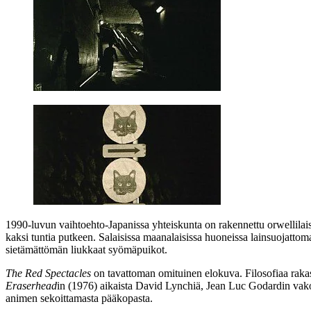
1990‑luvun vaihtoehto-Japanissa yhteiskunta on rakennettu orwellilaist
kaksi tuntia putkeen. Salaisissa maanalaisissa huoneissa lainsuojatt
sietämättömän liukkaat syömäpuikot.
The Red Spectacles
on tavattoman omituinen elokuva. Filosofiaa rakast
Eraserhead
in (1976) aikaista David Lynchiä, Jean Luc Godardin vak
animen sekoittamasta pääkopasta.