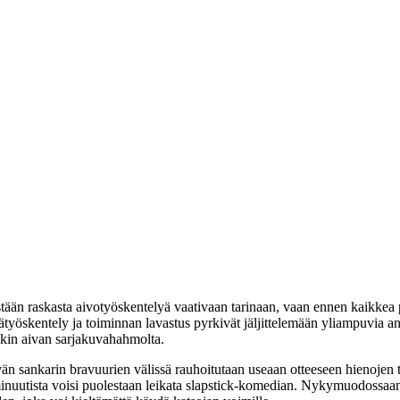
stään raskasta aivotyöskentelyä vaativaan tarinaan, vaan ennen kaikkea 
jätyöskentely ja toiminnan lavastus pyrkivät jäljittelemään yliampuvia 
tikin aivan sarjakuvahahmolta.
vän sankarin bravuurien välissä rauhoitutaan useaan otteeseen hienojen 
5 minuutista voisi puolestaan leikata slapstick-komedian. Nykymuodossa