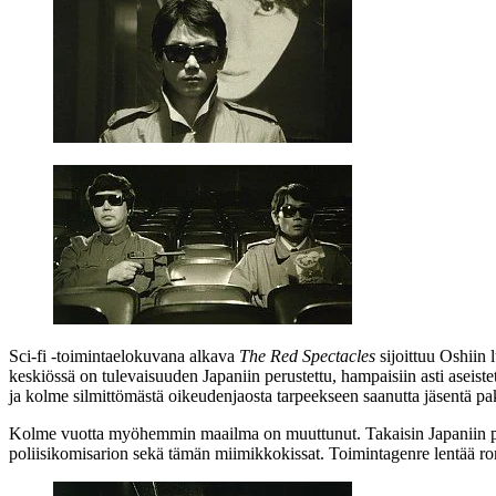
Sci‑fi ‑toimintaelokuvana alkava
The Red Spectacles
sijoittuu Oshiin
keskiössä on tulevaisuuden Japaniin perustettu, hampaisiin asti aseiste
ja kolme silmittömästä oikeudenjaosta tarpeekseen saanutta jäsentä pa
Kolme vuotta myöhemmin maailma on muuttunut. Takaisin Japaniin p
poliisikomisarion sekä tämän miimikkokissat. Toimintagenre lentää ro