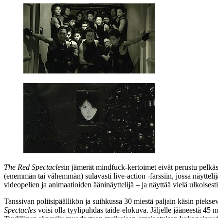
The Red Spectacles
in jämerät mindfuck-kertoimet eivät perustu pelkä
(enemmän tai vähemmän) sulavasti live-action ‑farssiin, jossa näytteli
videopelien ja animaatioiden ääninäyttelijä – ja näyttää vielä ulkoises
Tanssivan poliisipäällikön ja suihkussa 30 miestä paljain käsin piekse
Spectacles
voisi olla tyylipuhdas taide-elokuva. Jäljelle jääneestä 4