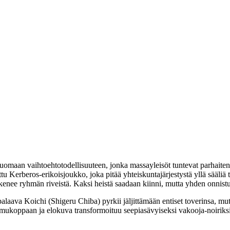
 luomaan vaihtoehtotodellisuuteen, jonka massayleisöt tuntevat parhait
ttu Kerberos-erikoisjoukko, joka pitää yhteiskuntajärjestystä yllä sääli
kenee ryhmän riveistä. Kaksi heistä saadaan kiinni, mutta yhden onnist
alaava Koichi (
Shigeru Chiba
) pyrkii jäljittämään entiset toverinsa, m
mukoppaan ja elokuva transformoituu seepiasävyiseksi vakooja-noiriksi