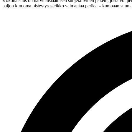
Kokonaisuus on harvinaislaatuisen subjektiivinen paketti, josta voi per
paljon kun oma pisteytysasteikko vain antaa periksi – kumpaan suunt