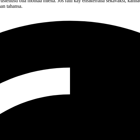
ustellusti olla montaa mieltä. Jos ralli käy ensikerralla sekavaksi, kann
aan tahansa.