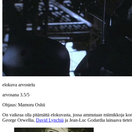
elokuva arvostelu
arvosana
3.5
/
5
Ohjaus: Mamoru Oshii
On vaikeaa olla pitämättä elokuvasta, jossa ammutaan miimikkoja ko
George Orwellia
,
David Lynchiä
ja
Jean‑Luc Godardia
lainaava tietei