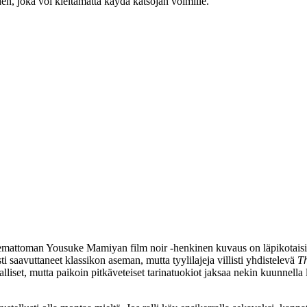
n, joka voi kieltämättä käydä katsojan voimille.
ntemattoman
Yousuke Mamiyan
film noir ‑henkinen kuvaus on läpikotaisi
 saavuttaneet klassikon aseman, mutta tyylilajeja villisti yhdistelevä
Th
alliset, mutta paikoin pitkäveteiset tarinatuokiot jaksaa nekin kuunnella