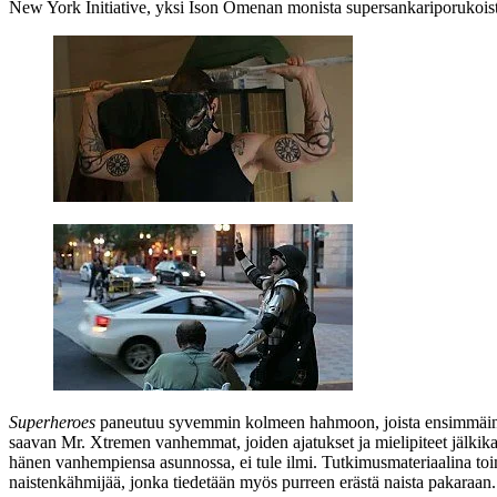
New York Initiative, yksi Ison Omenan monista supersankariporukois
Superheroes
paneutuu syvemmin kolmeen hahmoon, joista ensimmäi
saavan Mr. Xtremen vanhemmat, joiden ajatukset ja mielipiteet jälkik
hänen vanhempiensa asunnossa, ei tule ilmi. Tutkimusmateriaalina toimi
naistenkähmijää, jonka tiedetään myös purreen erästä naista pakaraan.