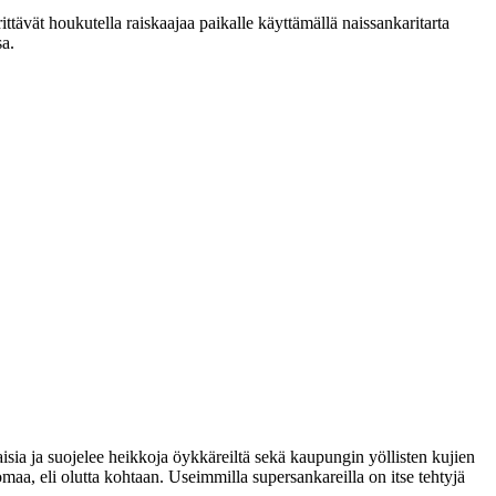
rittävät houkutella raiskaajaa paikalle käyttämällä naissankaritarta
sa.
isia ja suojelee heikkoja öykkäreiltä sekä kaupungin yöllisten kujien
aa, eli olutta kohtaan. Useimmilla supersankareilla on itse tehtyjä