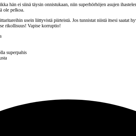
kka hän ei siinä täysin onnistukaan, niin superhörhöjen asujen ihastele
ä ole pelkoa.
aritareihin usein liittyvistä piirteistä. Jos tunnistat niistä itsesi saatat 
e rikollisuus! Vapise korruptio!
a
olla superpahis
usta