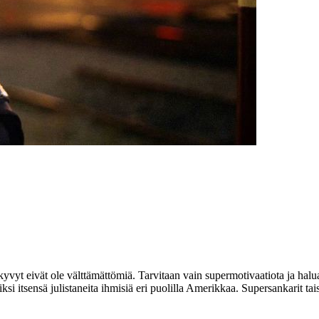
t kyvyt eivät ole välttämättömiä. Tarvitaan vain supermotivaatiota ja ha
areiksi itsensä julistaneita ihmisiä eri puolilla Amerikkaa. Supersankarit