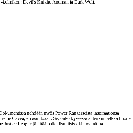
y ‑kolmikon:
Devil's Knight
,
Antiman
ja
Dark Wolf
.
 Dokumentissa nähdään myös Power Rangerseista inspiraationsa
Xtreme Cavea, eli asuntoaan. Se, onko kyseessä sittenkin pelkkä huone
Justice League jäljittää paikallisuutisissakin mainittua