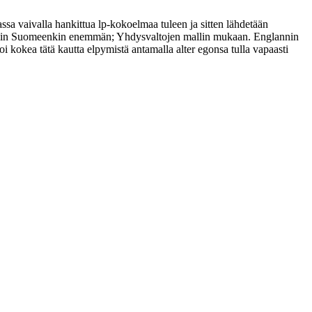
ssa vaivalla hankittua lp‑kokoelmaa tuleen ja sitten lähdetään
taisiin Suomeenkin enemmän; Yhdysvaltojen mallin mukaan. Englannin
oi kokea tätä kautta elpymistä antamalla alter egonsa tulla vapaasti