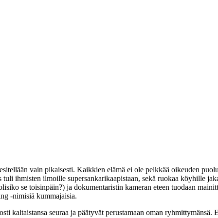
sitellään vain pikaisesti. Kaikkien elämä ei ole pelkkää oikeuden puol
s tuli ihmisten ilmoille supersankarikaapistaan, sekä ruokaa köyhille 
i olisiko se toisinpäin?) ja dokumentaristin kameran eteen tuodaan main
ing
‑nimisiä kummajaisia.
elposti kaltaistansa seuraa ja päätyvät perustamaan oman ryhmittymänsä. 