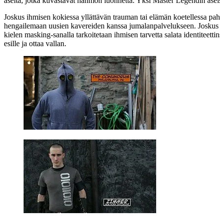
aseita, jotka kuvastavat hahmon luonnetta. Yksi Master Legendin aseis
Joskus ihmisen kokiessa yllättävän trauman tai elämän koetellessa paha
hengailemaan uusien kavereiden kanssa jumalanpalvelukseen. Joskus 
kielen masking-sanalla tarkoitetaan ihmisen tarvetta salata identiteett
esille ja ottaa vallan.