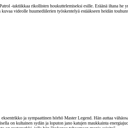
atrol ‑taktiikkaa rikollisten houkuttelemiseksi esille. Eräänä iltana he y
 ja kuvaa videolle huumediilerien työskentelyä estääkseen heidän touhun
en eksentrikko ja sympaattinen hörhö
Master Legend
. Hän auttaa vähäosa
ella on kultainen sydän ja loputon jano katujen maukkainta energiajuom