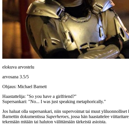
elokuva arvostelu
arvosana
3.5
/
5
Ohjaus: Michael Barnett
Haastattelija:
"So you have a girlfriend?"
Supersankari:
"No... I was just speaking metaphorically."
Jos haluat olla supersankari, niin supervoimat tai muut yliluonnollise
Barnettin
dokumentissa
Superheroes
, jossa hän haastattelee viittarit
tekemään mitään tai haluton välittämään tärkeistä asioista.