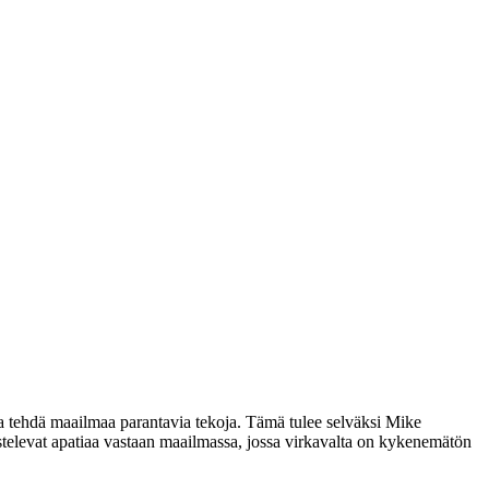
lua tehdä maailmaa parantavia tekoja. Tämä tulee selväksi
Mike
 taistelevat apatiaa vastaan maailmassa, jossa virkavalta on kykenemätön