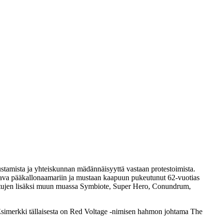
ustamista ja yhteiskunnan mädännäisyyttä vastaan protestoimista.
jakava pääkallonaamariin ja mustaan kaapuun pukeutunut 62‑vuotias
ittujen lisäksi muun muassa
Symbiote
,
Super Hero
,
Conundrum
,
Esimerkki tällaisesta on
Red Voltage
‑nimisen hahmon johtama The