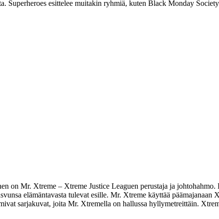
ta. Superheroes esittelee muitakin ryhmiä, kuten Black Monday Societ
nen on
Mr. Xtreme
– Xtreme Justice Leaguen perustaja ja johtohahmo.
asvunsa elämäntavasta tulevat esille. Mr. Xtreme käyttää päämajanaan 
vat sarjakuvat, joita Mr. Xtremella on hallussa hyllymetreittäin. Xtreme 