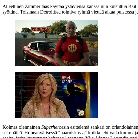
Atleettinen
Zimmer
taas käyttää ystäviensä kanssa niin kutsuttua Bait P
syöttinä. Toisinaan Detroitissa toimiva ryhmä viettää aikaa puistossa
Kolmas olennainen
Superheroes
in esittelemä sankari on orlandolain
sekopäiltä. Hopeanvärisessä "haarniskassa" koikkelehtivalla kummajais