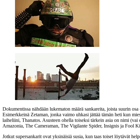
Dokumentissa nähdään lukematon määrä sankareita, joista suurin osa e
Esimerkkeinä
Zetaman
, jonka vaimo uhkasi jättää tämän heti kun mie
laiheliini,
Thanatos
. Asusteen ohella toiseksi tärkein asia on nimi (va
Amazonia
,
The Cameraman
,
The Vigilante Spider
,
Insignis
ja
Fool K
Jotkut supersankarit ovat yksinäisiä susia, kun taas toiset löytävät h