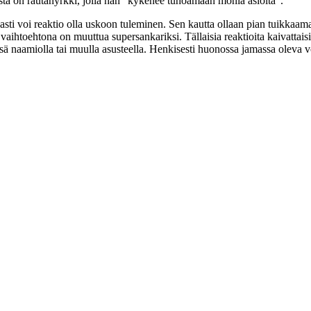
ta on rautanyrkki, jolla hän
"kykenee tuhoamaan monia asioita"
.
sti voi reaktio olla uskoon tuleminen. Sen kautta ollaan pian tuikkaama
vaihtoehtona on muuttua supersankariksi. Tällaisia reaktioita kaivat
insä naamiolla tai muulla asusteella. Henkisesti huonossa jamassa oleva v