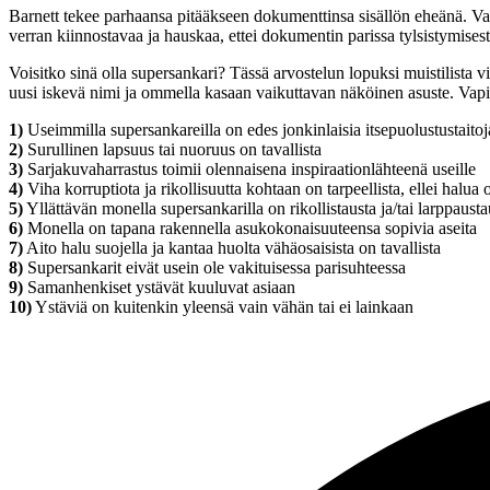
Barnett tekee parhaansa pitääkseen dokumenttinsa sisällön eheänä. Vai
verran kiinnostavaa ja hauskaa, ettei dokumentin parissa tylsistymisest
Voisitko sinä olla supersankari? Tässä arvostelun lopuksi muistilista viitt
uusi iskevä nimi ja ommella kasaan vaikuttavan näköinen asuste. Vapis
1)
Useimmilla supersankareilla on edes jonkinlaisia itsepuolustustaitoj
2)
Surullinen lapsuus tai nuoruus on tavallista
3)
Sarjakuvaharrastus toimii olennaisena inspiraationlähteenä useille
4)
Viha korruptiota ja rikollisuutta kohtaan on tarpeellista, ellei halua 
5)
Yllättävän monella supersankarilla on rikollistausta ja/tai larppausta
6)
Monella on tapana rakennella asukokonaisuuteensa sopivia aseita
7)
Aito halu suojella ja kantaa huolta vähäosaisista on tavallista
8)
Supersankarit eivät usein ole vakituisessa parisuhteessa
9)
Samanhenkiset ystävät kuuluvat asiaan
10)
Ystäviä on kuitenkin yleensä vain vähän tai ei lainkaan