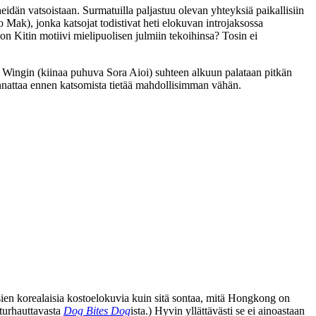
eidän vatsoistaan. Surmatuilla paljastuu olevan yhteyksiä paikallisiin
o Mak
), jonka katsojat todistivat heti elokuvan introjaksossa
n Kitin motiivi mielipuolisen julmiin tekoihinsa? Tosin ei
ng Wingin (kiinaa puhuva
Sora Aioi
) suhteen alkuun palataan pitkän
annattaa ennen katsomista tietää mahdollisimman vähän.
osien korealaisia kostoelokuvia kuin sitä sontaa, mitä Hongkong on
turhauttavasta
Dog Bites Dog
ista.) Hyvin yllättävästi se ei ainoastaan