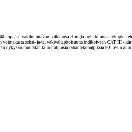
ää nopeasti vakiinnuttavan paikkansa Hongkongin kiinnostavimpien elok
n voimakasta seksi‑ ja/tai väkivaltapitoisuutta indikoivaan CAT III ‑ikä
ittavan nykyään muutakin kuin nuhjuisia rahantekohalpiksia 90‑luvun alun