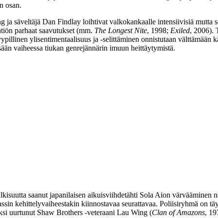
an osan.
ng
ja säveltäjä
Dan Findlay
loihtivat valkokankaalle intensiivisiä mutta se
iön parhaat saavutukset (mm.
The Longest Nite
, 1998;
Exiled
, 2006).
ypillinen ylisentimentaalisuus ja ‑selittäminen onnistutaan välttämään k
issään vaiheessa tiukan genrejännärin imuun heittäytymistä.
Julkisuutta saanut japanilaisen aikuisviihdetähti Sola Aion värvääminen n
ssin kehittelyvaiheestakin kiinnostavaa seurattavaa. Poliisiryhmä on t
ksi uurtunut Shaw Brothers ‑veteraani
Lau Wing
(
Clan of Amazons
, 19