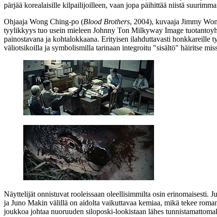
pärjää korealaisille kilpailijoilleen, vaan jopa päihittää niistä suurimm
Ohjaaja
Wong Ching‑po
(
Blood Brothers
, 2004), kuvaaja
Jimmy Wo
tyylikkyys tuo usein mieleen
Johnny Ton
Milkyway Image tuotantoyht
painostavana ja kohtalokkaana. Erityisen ilahduttavasti honkkareille ty
väliotsikoilla ja symbolismilla tarinaan integroitu "sisältö" häiritse m
Näyttelijät onnistuvat rooleissaan oleellisimmilta osin erinomaisesti. 
ja Juno Makin välillä on aidolta vaikuttavaa kemiaa, mikä tekee roman
joukkoa johtaa nuoruuden siloposki-lookistaan lähes tunnistamattoma