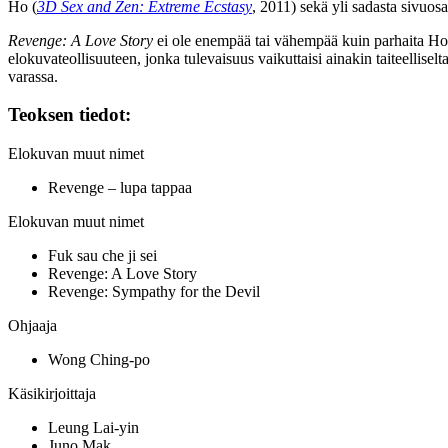
Ho
(
3D Sex and Zen: Extreme Ecstasy
, 2011) sekä yli sadasta sivuosa
Revenge: A Love Story
ei ole enempää tai vähempää kuin parhaita Ho
elokuvateollisuuteen, jonka tulevaisuus vaikuttaisi ainakin taiteellise
varassa.
Teoksen tiedot:
Elokuvan muut nimet
Revenge – lupa tappaa
Elokuvan muut nimet
Fuk sau che ji sei
Revenge: A Love Story
Revenge: Sympathy for the Devil
Ohjaaja
Wong Ching-po
Käsikirjoittaja
Leung Lai-yin
Juno Mak