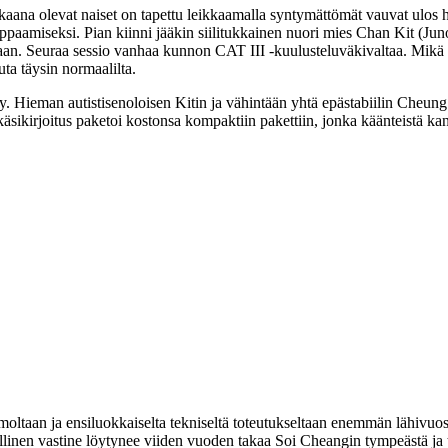
skaana olevat naiset on tapettu leikkaamalla syntymättömät vauvat ulos h
nappaamiseksi. Pian kiinni jääkin siilitukkainen nuori mies Chan Kit (
Jun
taan. Seuraa sessio vanhaa kunnon CAT III ‑kuulusteluväkivaltaa. Mikä o
ta täysin normaalilta.
yy. Hieman autistisenoloisen Kitin ja vähintään yhtä epästabiilin Cheu
äsikirjoitus paketoi kostonsa kompaktiin pakettiin, jonka käänteistä k
himoltaan ja ensiluokkaiselta tekniseltä toteutukseltaan enemmän lähivu
allinen vastine löytynee viiden vuoden takaa
Soi Cheangin
tympeästä ja 