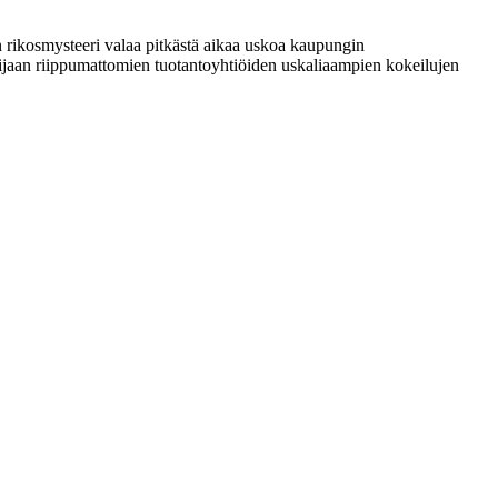
rikosmysteeri valaa pitkästä aikaa uskoa kaupungin
n sijaan riippumattomien tuotantoyhtiöiden uskaliaampien kokeilujen