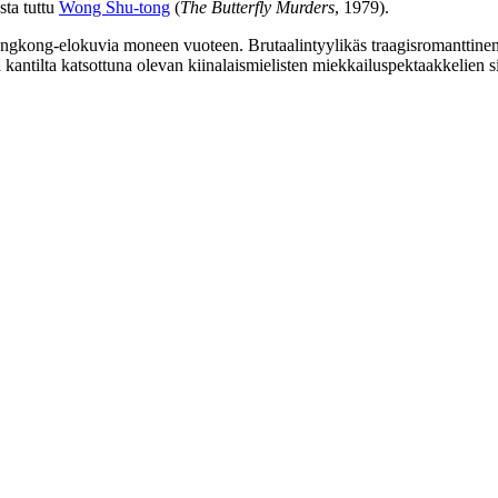
sta tuttu
Wong Shu‑tong
(
The Butterfly Murders
, 1979).
ngkong-elokuvia moneen vuoteen. Brutaalintyylikäs traagisromanttinen 
lta kantilta katsottuna olevan kiinalaismielisten miekkailuspektaakkelie