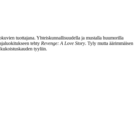
uvien tuottajana. Yhteiskunnallisuudella ja mustalla huumorilla
rajaluokitukseen tehty
Revenge: A Love Story
. Tyly mutta äärimmäisen
 kukoistuskauden tyyliin.