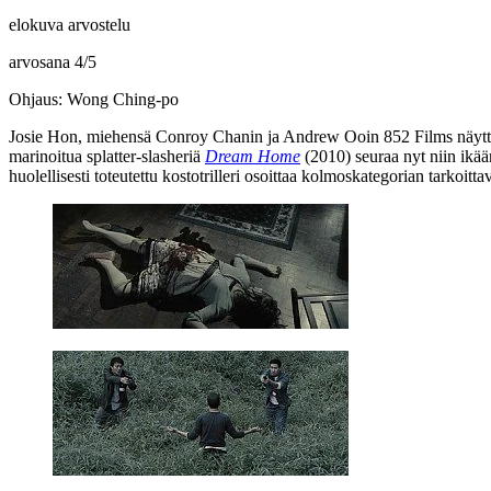
elokuva arvostelu
arvosana
4
/
5
Ohjaus: Wong Ching-po
Josie Hon
, miehensä
Conroy Chanin
ja
Andrew Ooin
852 Films näytt
marinoitua splatter-slasheriä
Dream Home
(2010) seuraa nyt niin ikää
huolellisesti toteutettu kostotrilleri osoittaa kolmoskategorian tarko