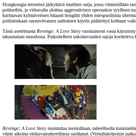
Hongkongia terrorisoi järkyttävä murhien sarja, jossa viimeisillään ra
poliiseihin, ja virkavalta aloittaa aggressiivisen operaation syyllisen 
kuristavan kylmäverisen hitaasti hengiltä yhden miespuolisista uhreis
poliisienkaan suoraviivaisen sadistinen käytös pidätettyä kohtaan vaiku
Tästä asetelmasta
Revenge: A Love Story
varsinaisesti vasta käynnist
takautuman muodossa. Paikoitelleen uskottavuuden rajoja koetteleva k
Revenge: A Love Story
muistuttaa teemoiltaan, taiteelliselta kunnian
viime aikoina elokuvateattereihinsa suoltanut. (Vertailukelpoisin paik