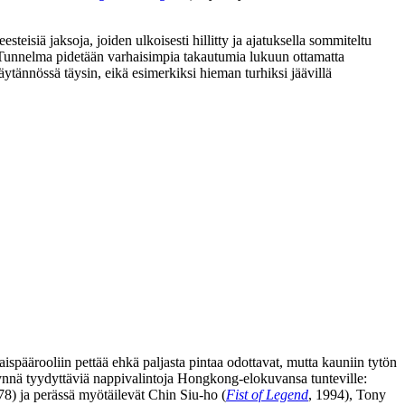
esteisiä jaksoja, joiden ulkoisesti hillitty ja ajatuksella sommiteltu
 Tunnelma pidetään varhaisimpia takautumia lukuun ottamatta
äytännössä täysin, eikä esimerkiksi hieman turhiksi jäävillä
aispäärooliin pettää ehkä paljasta pintaa odottavat, mutta kauniin tytön
äynnä tyydyttäviä nappivalintoja Hongkong-elokuvansa tunteville:
78) ja perässä myötäilevät
Chin Siu‑ho
(
Fist of Legend
, 1994),
Tony