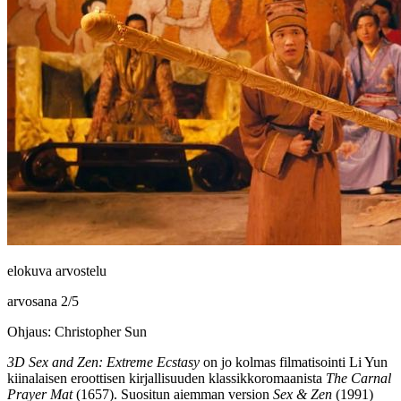
elokuva arvostelu
arvosana
2
/
5
Ohjaus: Christopher Sun
3D Sex and Zen: Extreme Ecstasy
on jo kolmas filmatisointi
Li Yun
kiinalaisen eroottisen kirjallisuuden klassikkoromaanista
The Carnal
Prayer Mat
(1657). Suositun aiemman version
Sex & Zen
(1991)