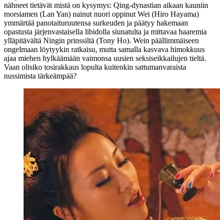
nähneet tietävät mistä on kysymys: Qing-dynastian aikaan kauniin
morsiamen (
Lan Yan
) nainut nuori oppinut Wei (
Hiro Hayama
)
ymmärtää panotaituruutensa surkeuden ja päätyy hakemaan
opastusta järjenvastaisella libidolla siunatulta ja mittavaa haaremia
ylläpitävältä Ningin prinssiltä (
Tony Ho
). Wein päällimmäiseen
ongelmaan löytyykin ratkaisu, mutta samalla kasvava himokkuus
ajaa miehen hylkäämään vaimonsa uusien seksiseikkailujen tieltä.
Vaan olisiko tosirakkaus lopulta kuitenkin sattumanvaraista
nussimista tärkeämpää?