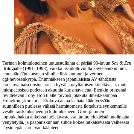
Tarinan kolmiulotteinen uutuustulkinta ei pärjää 90‑luvun
Sex & Zen
‑trilogialle (1991–1998), vaikka lisäulottuvuutta käytetäänkin mm.
lennättämään katsojan silmille liiskaantunut ja verinen
cgi‑hevosenkyrpä. Enimmäkseen japanilaisista AV‑tähtösistä
koostuva naisedustus hoitaa hyvältä näyttämisen kiitettävästi, mutta
miespääosissa podetaan akuuttia karismavajetta. Etenkin prinssinä
revittelevän Tony Hon tilalle toivoisi jotakuta ilmeikkäämpää
Hongkong-konkaria. Elokuva alkaa laahata kääntyessään
suunnilleen puolessa välissä harmittomasta ilottelusta synkemmille
vesille raiskauksineen ja kidutuksineen. Gore-pitoinen
loppukahakka ankeissa luolalavasteissa tuntuu efekteistä huolimatta
venytetyltä, ja pääpariskunnan suhde kokee ratkaisevassa vaiheessa
täysin epäuskottavan käänteen.