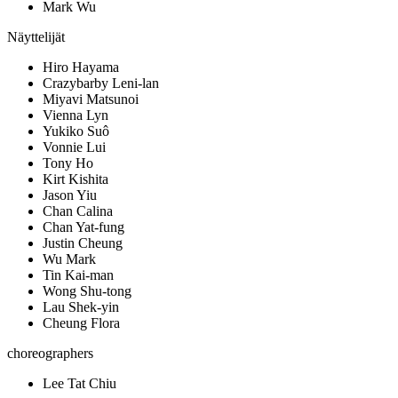
Mark Wu
Näyttelijät
Hiro Hayama
Crazybarby Leni-lan
Miyavi Matsunoi
Vienna Lyn
Yukiko Suô
Vonnie Lui
Tony Ho
Kirt Kishita
Jason Yiu
Chan Calina
Chan Yat-fung
Justin Cheung
Wu Mark
Tin Kai-man
Wong Shu-tong
Lau Shek-yin
Cheung Flora
choreographers
Lee Tat Chiu