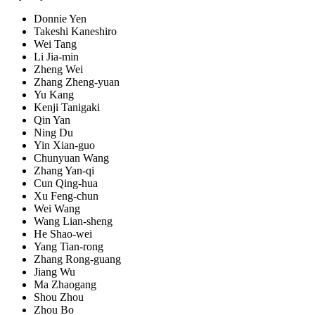
Donnie Yen
Takeshi Kaneshiro
Wei Tang
Li Jia-min
Zheng Wei
Zhang Zheng-yuan
Yu Kang
Kenji Tanigaki
Qin Yan
Ning Du
Yin Xian-guo
Chunyuan Wang
Zhang Yan-qi
Cun Qing-hua
Xu Feng-chun
Wei Wang
Wang Lian-sheng
He Shao-wei
Yang Tian-rong
Zhang Rong-guang
Jiang Wu
Ma Zhaogang
Shou Zhou
Zhou Bo