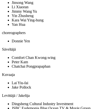
Jinsong Wang
Li Xiaoran
Jimmy Wang Yu
Yin Zhusheng
Kara Wai Ying-hung
Yan Hua
choreographers
Donnie Yen
Säveltäjä
Comfort Chan Kwong-wing
Peter Kam
Chatchai Pongprapaphan
Kuvaaja
Lai Yiu-fai
Jake Pollock
Levittäjä / Jakelija
Dingsheng Cultural Industry Investment
JSBC Eudemonia Blue Ocean TV & Movie Group