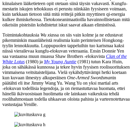
kiinalaisen lääketieteen opit otetaan siinä täysin vakavasti. Kungfu-
mestarin iskujen tehokkuus ei perustu niinkään fyysiseen voimaan,
kuin tarkkaan tietoon siitä mitä reittejä pitkin myyttinen qi‑energia
kulkee ihmiskehossa. Tietokoneanimaatioilla havainnollistetaan mitä
oikeisiin pisteisiin kohdistetut iskut saavat aikaan elimistössä.
Toimintakohtauksia
Wu xia
ssa on siis vain kolme ja ne edustavat
pikemminkin maanläheistä realismia kuin perinteisen Hongkong-
tyylin lennokkuutta. Loppupuolen tappeluihin tuo karismaa kaksi
niissä vierailevaa kungfu‑elokuvan veteraania. Ensin Donnie Yen
saa vastaansa muun muassa Shaw Brothers ‑elokuvista
Clan of the
White Lotus
(1980) ja
My Young Auntie
(1981) tutun
Kara Huin
,
joka on sähäkässä kunnossa ja tekee hyvin fyysisen roolisuorituksen
vimmaisena veitsitaistelijana. Vielä sykähdyttävämpi hetki koetaan
kun kuvaan ilmestyy alkuperäisen
One‑Armed Swordsman
in
päätähti eli itse
Jimmy Wang Yu
. Wang Yu on yksi martial arts
‑elokuvan todellisia legendoja, ja on riemastuttavaa huomata, ettei
hänellä ikävuosistaan huolimatta ole lainkaan vaikeuksia tehdä
roolihahmostaan todella uhkaavan oloista pahista ja varteenotettavaa
vastustajaa Yenille.