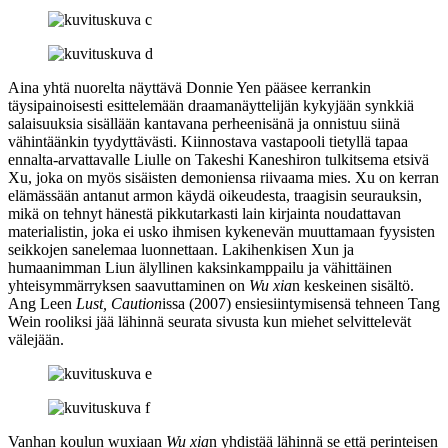
Aina yhtä nuorelta näyttävä Donnie Yen pääsee kerrankin
täysipainoisesti esittelemään draamanäyttelijän kykyjään synkkiä
salaisuuksia sisällään kantavana perheenisänä ja onnistuu siinä
vähintäänkin tyydyttävästi. Kiinnostava vastapooli tietyllä tapaa
ennalta-arvattavalle Liulle on
Takeshi Kaneshiron
tulkitsema etsivä
Xu, joka on myös sisäisten demoniensa riivaama mies. Xu on kerran
elämässään antanut armon käydä oikeudesta, traagisin seurauksin,
mikä on tehnyt hänestä pikkutarkasti lain kirjainta noudattavan
materialistin, joka ei usko ihmisen kykenevän muuttamaan fyysisten
seikkojen sanelemaa luonnettaan. Lakihenkisen Xun ja
humaanimman Liun älyllinen kaksinkamppailu ja vähittäinen
yhteisymmärryksen saavuttaminen on
Wu xia
n keskeinen sisältö.
Ang Leen
Lust, Caution
issa (2007) ensiesiintymisensä tehneen
Tang
Wein
rooliksi jää lähinnä seurata sivusta kun miehet selvittelevät
välejään.
Vanhan koulun wuxiaan
Wu xia
n yhdistää lähinnä se että perinteisen