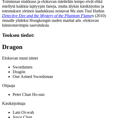
Toiminnan niukkuus ja elokuvan mietteliäs tempo eivät ehkä
miellytä kaikkia lajityypin faneja, mutta älykäs käsikirjoitus ja
toteutuksen yleinen laadukkuus nostavat
Wu xia
n
Tsui Harkin
Detective Dee and the Mystery of the Phantom Flame
n (2010)
rinnalle yhdeksi Hongkongin uuden martial arts ‑elokuvan
kiinnostavimpia saavutuksia.
Teoksen tiedot:
Dragon
Elokuvan muut nimet
Swordsmen
Dragón
One Armed Swordsman
Ohjaaja
Peter Chan Ho-sun
Käsikirjoittaja
Lam Oi-wah
Joyce Chan