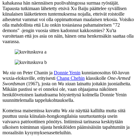
kahakassa hän näennäisen puolivahingossa surmaa ryöstäjät.
Tapausta tutkimaan lähetetty etsivä Xu Baiju päättelee syvällisen
kiinalaisen lääketieteen tuntemuksensa nojalla, etteivät roistoille
aiheutetut vammat voi olla oppimattoman maalaisen tekosia. Voisiko
olla mahdollista että Liu onkin tosiasiassa pahamaineisen "72
demons" ‑jengin vuosia sitten kadonnut kakkosmies? Xu'ta
varoitetaan että jos asia on näin, hänen oma henkensäkin saattaa olla
vaarassa.
Wu xia
on
Peter Chanin
ja
Donnie Yenin
kunnianosoitus 60‑luvun
wuxia-elokuville, erityisesti
Chang Chehin
klassikolle
One‑Armed
Swordsman
(1967), josta on
Wu xia
an lainattu joitakin juoniaiheita.
Mikään pastissi se ei onneksi ole, vaan ohjaajansa näköinen
henkilövetoinen laatudraama höystettynä kolmella Donnie Yenin
suunnittelemalla tappelukohtauksella.
Komeissa maisemissa kuvattu
Wu xia
näyttää kalliilta mutta siitä
puuttuu uusia kiinalais-hongkongilaisia suurtuotantoja usein
vaivaava patrioottinen pönötys. Intiimissä tarinassa keskitytään
ulkoisen toiminnan sijasta henkilöiden päänsisäisiin tapahtumiin ja
moraalisiin kysymyksenasetteluihin.