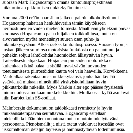
suoraan
Mark Hogancampin
omana kuntoutusprojektinaan
nikkaroiman pikkuruisen nukkekylän nimestä.
Vuonna 2000 erään baari-illan jälkeen pahoin alkoholisoitunut
Hogancamp hakataan henkihieveriin tämän käytökseen
hermostuneiden viiden miehen toimesta. Maattuaan yhdeksän päivää
koomassa Hogancamp palaa hiljalleen tolkkuihinsa, mutta on
aivovaurion myötä menettänyt suuren osan puhe‑ ja
liikuntakyvystään. Alkaa raskas kuntoutusprosessi. Vuosien työn ja
tuskan jälkeen suuri osa motorisista funktiosta on palautunut ja
puhekin soljuu lähtökohdat huomioiden ällistyttävän hyvin.
Taiteellisesti lahjakkaan Hogancampin käden motoriikka ei
kuitenkaan ikinä palaa ja sisällä myrskyävän luovuuden
toteuttamisesta piirrostöiden kautta voi vain haaveilla. Korvikkeena
Mark alkaa rakentaa omaa nukkekyläänsä, jonka hän täyttää
ystäviensä mukaan nimeämillä yksityiskohdiltaan hyvin
pikkutarkoilla nukeilla. Myös Markin alter ego pääsee fyysisessä
minimuodossa mukaan nukkeleikkeihin. Muilta osaa kylää asuttavat
niin Barbiet kuin SS‑sotilaat.
Malmbergin dokumentti on taidokkaasti rytmitetty ja hyvin
mukaansatempaavaa seurattavaa. Hogancamp esitellään
mielenliikkeiltään hieman outona mutta muutoin miellyttävänä
persoonana. Pienoismallit ja niistä otetut valokuvat itsessään ovat
uskomattoman detaljin täyteisiä ja hämmästyttävän todentuntuisia.