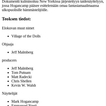
Dokumentti kulminoituu New Yorkissa järjestettyyn taidenäyttelyyn,
jossa Hogancamp pääsee esittelemään omaa fantasiamaailmaansa
ulkopuolisille hämmästelijöille.
Teoksen tiedot:
Elokuvan muut nimet
Village of the Dolls
Ohjaaja
Jeff Malmberg
producers
Jeff Malmberg
Tom Putnam
Matt Radecki
Chris Shellen
Kevin W. Walsh
Näyttelijät
Mark Hogancamp
Emmanuel Nneji