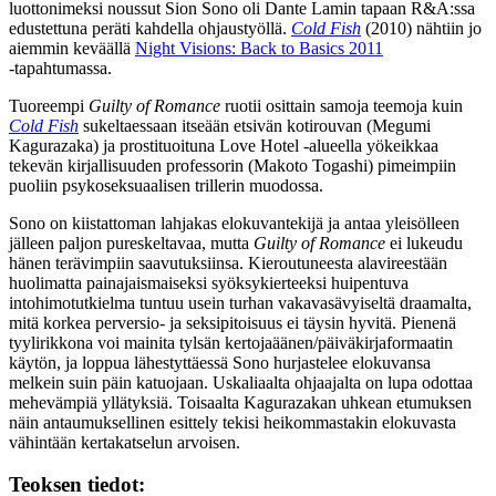
luottonimeksi noussut
Sion Sono
oli
Dante Lamin
tapaan R&A:ssa
edustettuna peräti kahdella ohjaustyöllä.
Cold Fish
(2010) nähtiin jo
aiemmin keväällä
Night Visions: Back to Basics 2011
‑tapahtumassa.
Tuoreempi
Guilty of Romance
ruotii osittain samoja teemoja kuin
Cold Fish
sukeltaessaan itseään etsivän kotirouvan (
Megumi
Kagurazaka
) ja prostituoituna Love Hotel ‑alueella yökeikkaa
tekevän kirjallisuuden professorin (
Makoto Togashi
) pimeimpiin
puoliin psykoseksuaalisen trillerin muodossa.
Sono on kiistattoman lahjakas elokuvantekijä ja antaa yleisölleen
jälleen paljon pureskeltavaa, mutta
Guilty of Romance
ei lukeudu
hänen terävimpiin saavutuksiinsa. Kieroutuneesta alavireestään
huolimatta painajaismaiseksi syöksykierteeksi huipentuva
intohimotutkielma tuntuu usein turhan vakavasävyiseltä draamalta,
mitä korkea perversio‑ ja seksipitoisuus ei täysin hyvitä. Pienenä
tyylirikkona voi mainita tylsän kertojaäänen/päiväkirjaformaatin
käytön, ja loppua lähestyttäessä Sono hurjastelee elokuvansa
melkein suin päin katuojaan. Uskaliaalta ohjaajalta on lupa odottaa
mehevämpiä yllätyksiä. Toisaalta Kagurazakan uhkean etumuksen
näin antaumuksellinen esittely tekisi heikommastakin elokuvasta
vähintään kertakatselun arvoisen.
Teoksen tiedot: