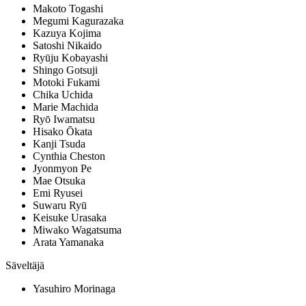
Makoto Togashi
Megumi Kagurazaka
Kazuya Kojima
Satoshi Nikaido
Ryūju Kobayashi
Shingo Gotsuji
Motoki Fukami
Chika Uchida
Marie Machida
Ryō Iwamatsu
Hisako Ōkata
Kanji Tsuda
Cynthia Cheston
Jyonmyon Pe
Mae Otsuka
Emi Ryusei
Suwaru Ryū
Keisuke Urasaka
Miwako Wagatsuma
Arata Yamanaka
Säveltäjä
Yasuhiro Morinaga