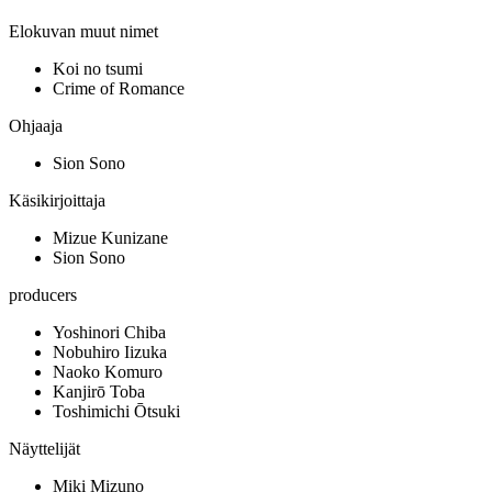
Elokuvan muut nimet
Koi no tsumi
Crime of Romance
Ohjaaja
Sion Sono
Käsikirjoittaja
Mizue Kunizane
Sion Sono
producers
Yoshinori Chiba
Nobuhiro Iizuka
Naoko Komuro
Kanjirō Toba
Toshimichi Ōtsuki
Näyttelijät
Miki Mizuno