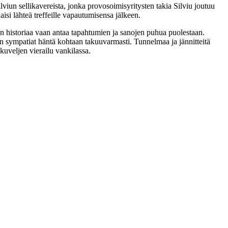
lviun sellikavereista, jonka provosoimisyritysten takia Silviu joutuu
aisi lähteä treffeille vapautumisensa jälkeen.
en historiaa vaan antaa tapahtumien ja sanojen puhua puolestaan.
en sympatiat häntä kohtaan takuuvarmasti. Tunnelmaa ja jännitteitä
kuveljen vierailu vankilassa.