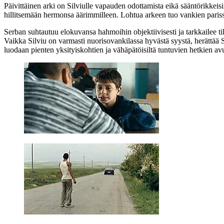
Päivittäinen arki on Silviulle vapauden odottamista eikä sääntörikkeisi
hillitsemään hermonsa äärimmilleen. Lohtua arkeen tuo vankien paris
Serban suhtautuu elokuvansa hahmoihin objektiivisesti ja tarkkailee t
Vaikka Silviu on varmasti nuorisovankilassa hyvästä syystä, herättää 
luodaan pienten yksityiskohtien ja vähäpätöisiltä tuntuvien hetkien av