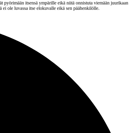
vät pyörimään itsensä ympärille eikä niitä onnistuta viemään juurikaan
i ole luvassa itse elokuvalle eikä sen päähenkilölle.