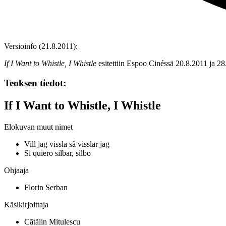
Versioinfo (21.8.2011):
If I Want to Whistle, I Whistle
esitettiin Espoo Cinéssä 20.8.2011 ja 28
Teoksen tiedot:
If I Want to Whistle, I Whistle
Elokuvan muut nimet
Vill jag vissla så visslar jag
Si quiero silbar, silbo
Ohjaaja
Florin Serban
Käsikirjoittaja
Cãtãlin Mitulescu