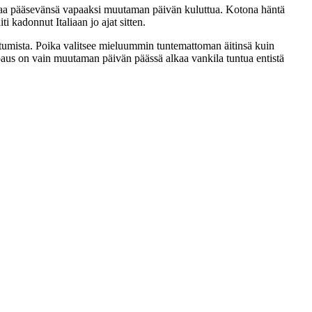
taa pääsevänsä vapaaksi muutaman päivän kuluttua. Kotona häntä
 kadonnut Italiaan jo ajat sitten.
utumista. Poika valitsee mieluummin tuntemattoman äitinsä kuin
vapaus on vain muutaman päivän päässä alkaa vankila tuntua entistä