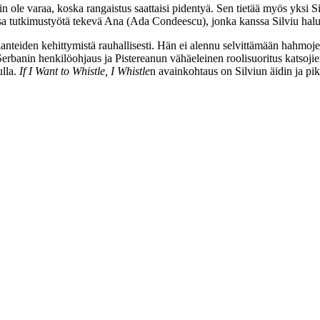
in ole varaa, koska rangaistus saattaisi pidentyä. Sen tietää myös yksi Si
sa tutkimustyötä tekevä Ana (
Ada Condeescu
), jonka kanssa Silviu halu
ilanteiden kehittymistä rauhallisesti. Hän ei alennu selvittämään hahmoj
Serbanin henkilöohjaus ja Pistereanun vähäeleinen roolisuoritus katsoji
ulla.
If I Want to Whistle, I Whistle
n avainkohtaus on Silviun äidin ja pik