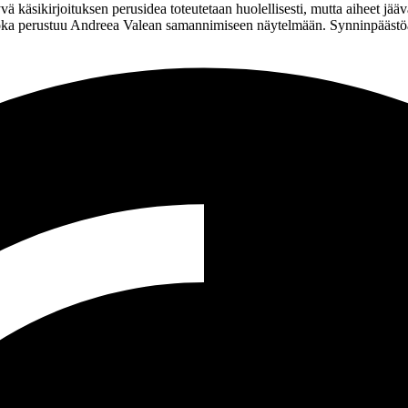
 käsikirjoituksen perusidea toteutetaan huolellisesti, mutta aiheet jää
oka perustuu
Andreea Valean
samannimiseen näytelmään. Synninpäästöä e