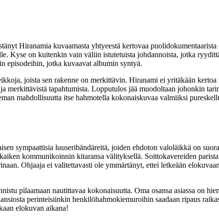
 estänyt Hiranamia kuvaamasta yhtyeestä kertovaa puolidokumentaarista el
jille. Kyse on kuitenkin vain väliin istutetuista johdannoista, jotka ryyd
in episodeihin, jotka kuvaavat albumin syntyä.
eikkoja, joista sen rakenne on merkittävin. Hiranami ei yritäkään kertoa
ta ja merkittävistä tapahtumista. Lopputulos jää muodoltaan johonkin ta
hieman mahdollisuutta itse hahmotella kokonaiskuvaa valmiiksi pureskell
aisen sympaattisia luuseribändäreitä, joiden ehdoton valoläikkä on suo
a kaiken kommunikoinnin kitaransa välityksellä. Soittokavereiden paris
n. Ohjaaja ei valitettavasti ole ymmärtänyt, ettei letkeään elokuvaan o
i onnistu pilaamaan nautittavaa kokonaisuutta. Oma osansa asiassa on h
iosta perinteisiinkin henkilöhahmokiemuroihin saadaan ripaus raikasta 
akaan elokuvan aikana!