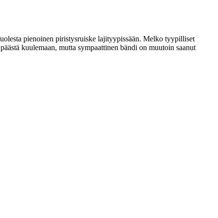
olesta pienoinen piristysruiske lajityypissään. Melko tyypilliset
oa päästä kuulemaan, mutta sympaattinen bändi on muutoin saanut