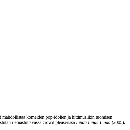
ri mahdollistaa komeiden pop‑idolien ja hittimusiikin tuomisen
shitan
riemastuttavassa crowd pleaserissa
Linda Linda Linda
(2005).