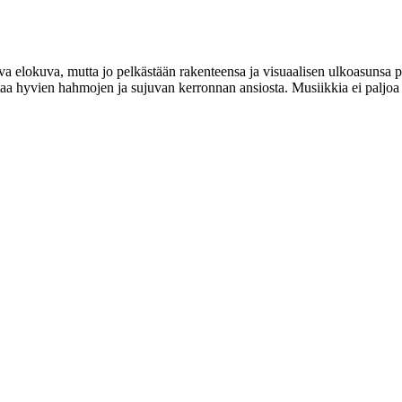
va elokuva, mutta jo pelkästään rakenteensa ja visuaalisen ulkoasunsa pu
ntaa hyvien hahmojen ja sujuvan kerronnan ansiosta. Musiikkia ei palj