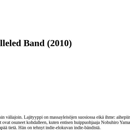
lleled Band (2010)
in väliajoin. Lajityyppi on massayleisöjen suosiossa eikä ihme: aihepii
et ovat osuneet kohdalleen, kuten entisen huippuohjaaja
Nobuhiro Yama
mpää tietä. Hän on tehnyt indie-elokuvan indie-bändistä.