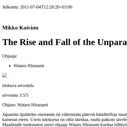
Julkaistu:
2011-07-04T12:28:26+03:00
Mikko Koivisto
The Rise and Fall of the Unpara
Ohjaaja:
Wataru Hiranami
elokuva arvostelu
arvosana
3.5
/
5
Ohjaus: Wataru Hiranami
Japanista tipahtelee enemmän tai vähemmän päteviä bändileffoja tasais
kameran eteen. Usein tuloksena on ollut skeidaa, mutta paikoin sävel
Maailmalle tuntematon nuori ohjaaja
Wataru Hiranami
koettaa hillity