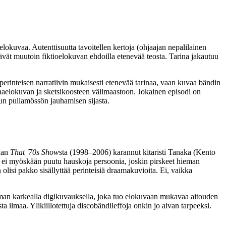
okuvaa. Autenttisuutta tavoitellen kertoja (ohjaajan nepalilainen
ittävät muutoin fiktioelokuvan ehdoilla etenevää teosta. Tarina jakautuu
 perinteisen narratiivin mukaisesti etenevää tarinaa, vaan kuvaa bändin
rinaelokuvan ja sketsikoosteen välimaastoon. Jokainen episodi on
un pullamössön jauhamisen sijasta.
raan
That '70s Show
sta (1998–2006) karannut kitaristi Tanaka (
Kento
ta ei myöskään puutu hauskoja persoonia, joskin pirskeet hieman
lisi pakko sisällyttää perinteisiä draamakuvioita. Ei, vaikka
ieman karkealla digikuvauksella, joka tuo elokuvaan mukavaa aitouden
ilmaa. Ylikiillotettuja discobändileffoja onkin jo aivan tarpeeksi.