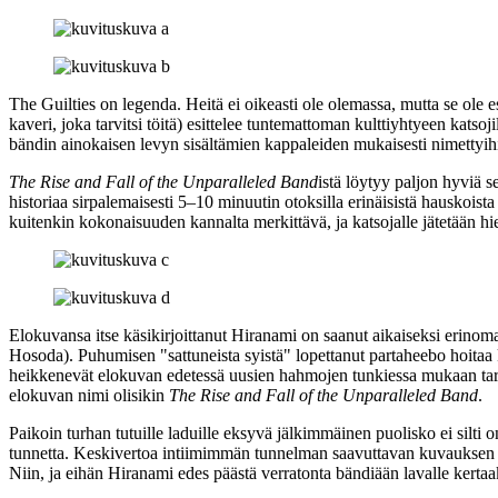
The Guilties on legenda. Heitä ei oikeasti ole olemassa, mutta se ole
kaveri, joka tarvitsi töitä) esittelee tuntemattoman kulttiyhtyeen katso
bändin ainokaisen levyn sisältämien kappaleiden mukaisesti nimettyih
The Rise and Fall of the Unparalleled Band
istä löytyy paljon hyviä s
historiaa sirpalemaisesti 5–10 minuutin otoksilla erinäisistä hauskois
kuitenkin kokonaisuuden kannalta merkittävä, ja katsojalle jätetään 
Elokuvansa itse käsikirjoittanut Hiranami on saanut aikaiseksi erinom
Hosoda
). Puhumisen "sattuneista syistä" lopettanut partaheebo hoita
heikkenevät elokuvan edetessä uusien hahmojen tunkiessa mukaan tarinaa
elokuvan nimi olisikin
The Rise and Fall of the Unparalleled Band
.
Paikoin turhan tutuille laduille eksyvä jälkimmäinen puolisko ei silt
tunnetta. Keskivertoa intiimimmän tunnelman saavuttavan kuvauksen ans
Niin, ja eihän Hiranami edes päästä verratonta bändiään lavalle kerta