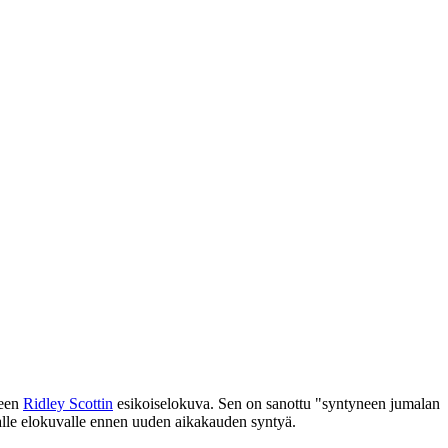
neen
Ridley Scottin
esikoiselokuva. Sen on sanottu
"syntyneen jumalan
halle elokuvalle ennen uuden aikakauden syntyä.