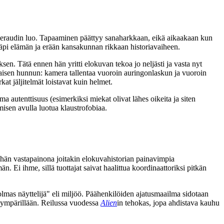
 Feraudin luo. Tapaaminen päättyy sanaharkkaan, eikä aikaakaan kun
läpi elämän ja erään kansakunnan rikkaan historiavaiheen.
sen. Tätä ennen hän yritti elokuvan tekoa jo neljästi ja vasta nyt
aisen hunnun: kamera tallentaa vuoroin auringonlaskun ja vuoroin
t jäljitelmät loistavat kuin helmet.
a autenttisuus (esimerkiksi miekat olivat lähes oikeita ja siten
amisen avulla luotua klaustrofobiaa.
hän vastapainona joitakin elokuvahistorian painavimpia
. Ei ihme, sillä tuottajat saivat haalittua koordinaattoriksi pitkän
lmas näyttelijä" eli miljöö. Päähenkilöiden ajatusmaailma sidotaan
än ympärillään. Reilussa vuodessa
Alien
in tehokas, jopa ahdistava kauhu