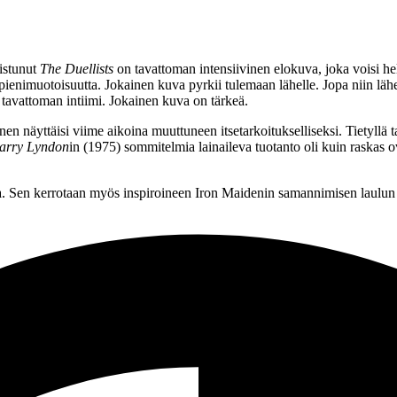
istunut
The Duellists
on tavattoman intensiivinen elokuva, joka voisi he
ienimuotoisuutta. Jokainen kuva pyrkii tulemaan lähelle. Jopa niin läh
 tavattoman intiimi. Jokainen kuva on tärkeä.
n näyttäisi viime aikoina muuttuneen itsetarkoitukselliseksi. Tietyllä t
arry Lyndon
in (1975) sommitelmia lainaileva tuotanto oli kuin raskas o
la. Sen kerrotaan myös inspiroineen
Iron Maidenin
samannimisen laulun