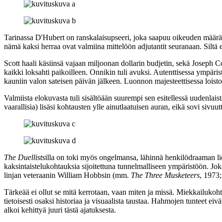
Tarinassa D'Hubert on ranskalaisupseeri, joka saapuu oikeuden määrä
nämä kaksi herraa ovat valmiina mittelöön adjutantit seuranaan. Siltä
Scott haali käsiinsä vajaan miljoonan dollarin budjetin, sekä
Joseph C
kaikki loksahti paikoilleen. Onnikin tuli avuksi. Autenttisessa ympäri
kauniin valon sateisen päivän jälkeen. Luonnon majesteettisessa loisto
Valmiista elokuvasta tuli sisältöään suurempi sen esitellessä uudenlais
vaarallisia) lisäsi kohtausten ylle ainutlaatuisen auran, eikä sovi sivu
The Duellists
illa on toki myös ongelmansa, lähinnä henkilödraaman li
kaksintaistelukohtauksia sijoitettuna tunnelmalliseen ympäristöön. Jokai
linjan veteraanin
William Hobbsin
(mm.
The Three Musketeers
, 1973
Tärkeää ei ollut se mitä kerrotaan, vaan miten ja missä. Miekkailukoh
tietoisesti osaksi historiaa ja visuaalista taustaa. Hahmojen tunteet e
alkoi kehittyä juuri tästä ajatuksesta.