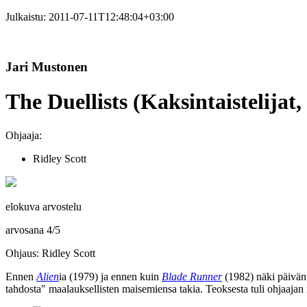
Julkaistu:
2011-07-11T12:48:04+03:00
Jari Mustonen
The Duellists (Kaksintaistelijat,
Ohjaaja:
Ridley Scott
elokuva arvostelu
arvosana
4
/
5
Ohjaus: Ridley Scott
Ennen
Alien
ia (1979) ja ennen kuin
Blade Runner
(1982) näki päivän
tahdosta"
maalauksellisten maisemiensa takia. Teoksesta tuli ohjaajan 