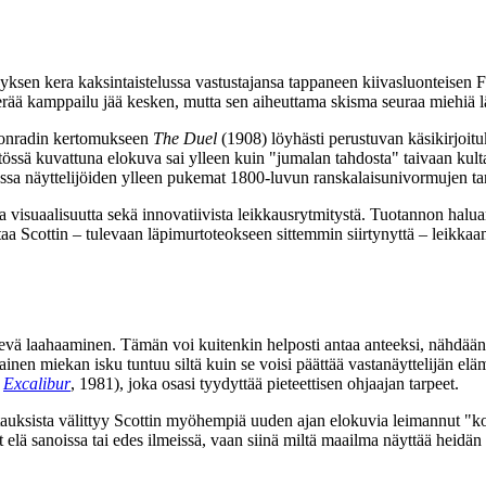
yksen kera kaksintaistelussa vastustajansa tappaneen kiivasluonteisen
 erää kamppailu jää kesken, mutta sen aiheuttama skisma seuraa miehiä 
onradin
kertomukseen
The Duel
(1908) löyhästi perustuvan käsikirjoituk
stössä kuvattuna elokuva sai ylleen kuin
"jumalan tahdosta"
taivaan kult
ssa näyttelijöiden ylleen pukemat 1800‑luvun ranskalaisunivormujen tarka
ta visuaalisuutta sekä innovatiivista leikkausrytmitystä. Tuotannon haluam
uttaa Scottin – tulevaan läpimurtoteokseen sittemmin siirtynyttä – leikka
evä laahaaminen. Tämän voi kuitenkin helposti antaa anteeksi, nähdään
nen miekan isku tuntuu siltä kuin se voisi päättää vastanäyttelijän elämän
;
Excalibur
, 1981), joka osasi tyydyttää pieteettisen ohjaajan tarpeet.
tauksista välittyy Scottin myöhempiä uuden ajan elokuvia leimannut "ko
ivät elä sanoissa tai edes ilmeissä, vaan siinä miltä maailma näyttää heid