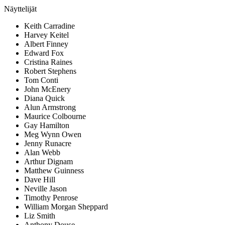
Näyttelijät
Keith Carradine
Harvey Keitel
Albert Finney
Edward Fox
Cristina Raines
Robert Stephens
Tom Conti
John McEnery
Diana Quick
Alun Armstrong
Maurice Colbourne
Gay Hamilton
Meg Wynn Owen
Jenny Runacre
Alan Webb
Arthur Dignam
Matthew Guinness
Dave Hill
Neville Jason
Timothy Penrose
William Morgan Sheppard
Liz Smith
Anthony Douse