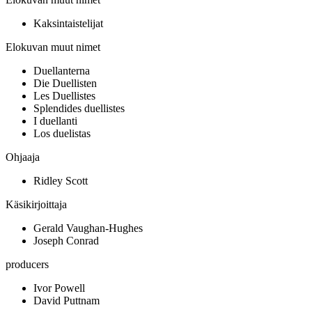
Kaksintaistelijat
Elokuvan muut nimet
Duellanterna
Die Duellisten
Les Duellistes
Splendides duellistes
I duellanti
Los duelistas
Ohjaaja
Ridley Scott
Käsikirjoittaja
Gerald Vaughan-Hughes
Joseph Conrad
producers
Ivor Powell
David Puttnam