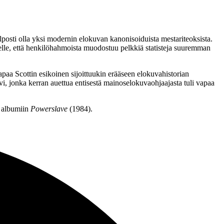
lposti olla yksi modernin elokuvan kanonisoiduista mestariteoksista.
elle, että henkilöhahmoista muodostuu pelkkiä statisteja suuremman
apaa Scottin esikoinen sijoittuukin erääseen elokuvahistorian
vi, jonka kerran auettua entisestä mainoselokuvaohjaajasta tuli vapaa
 albumiin
Powerslave
(1984).