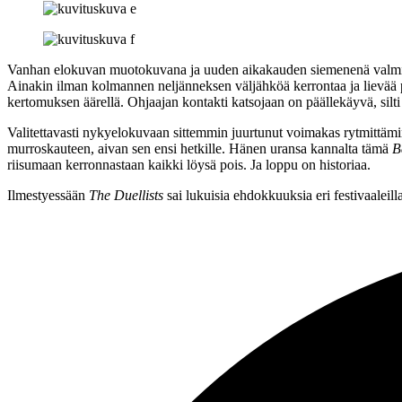
Vanhan elokuvan muotokuvana ja uuden aikakauden siemenenä valm
Ainakin ilman kolmannen neljänneksen väljähköä kerrontaa ja lievää p
kertomuksen äärellä. Ohjaajan kontakti katsojaan on päällekäyvä, silti
Valitettavasti nykyelokuvaan sittemmin juurtunut voimakas rytmittämine
murroskauteen, aivan sen ensi hetkille. Hänen uransa kannalta tämä
B
riisumaan kerronnastaan kaikki löysä pois. Ja loppu on historiaa.
Ilmestyessään
The Duellists
sai lukuisia ehdokkuuksia eri festivaaleil