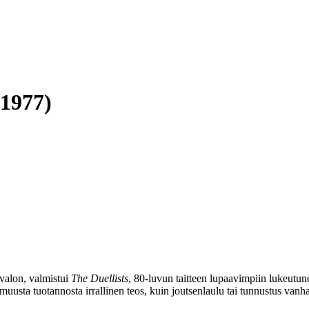
 1977)
valon, valmistui
The Duellists
, 80‑luvun taitteen lupaavimpiin lukeutu
muusta tuotannosta irrallinen teos, kuin joutsenlaulu tai tunnustus van