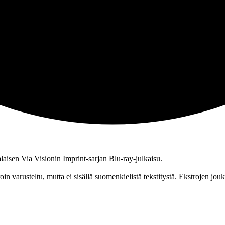
alaisen Via Visionin Imprint-sarjan Blu‑ray‑julkaisu.
n varusteltu, mutta ei sisällä suomenkielistä tekstitystä. Ekstrojen jou