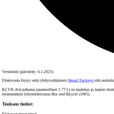
Versioinfo (päivitetty: 6.1.2025)
Elokuvasta löytyy sekä yhdysvaltalaisen
Shout! Factoryn
että australi
R2 UK dvd‑julkaisu (anamorfinen 1.77:1) on laadukas ja laajoin ekstroi
ensimmäinen lyhytelokuvansa
Boy and Bicycle
(1965).
Teoksen tiedot:
Elokuvan muut nimet