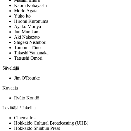
Masaki Miura
Kaoru Kobayashi
Morio Agata
Yūko Itō
Hiromi Kuronuma
Ayako Moriya
Jun Murakami
Aki Nakazato
Shigeki Nishibori
Tomomi Tōno
Takashi Yamanaka
Tatsushi Ōmori
Säveltäjä
Jim O'Rourke
Kuvaaja
Ryūto Kondō
Levittäjä / Jakelija
Cinema Iris
Hokkaido Cultural Broadcasting (UHB)
Hokkaido Shinbun Press