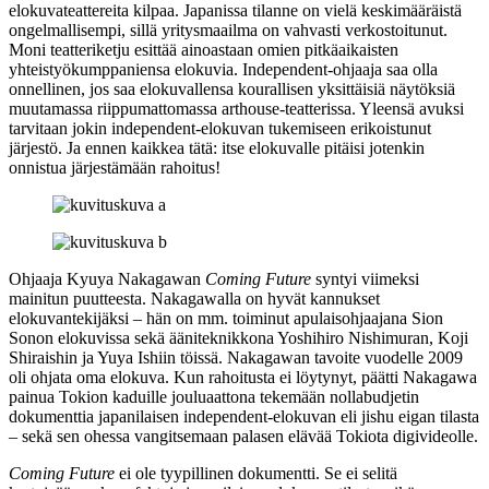
elokuvateattereita kilpaa. Japanissa tilanne on vielä keskimääräistä
ongelmallisempi, sillä yritysmaailma on vahvasti verkostoitunut.
Moni teatteriketju esittää ainoastaan omien pitkäaikaisten
yhteistyökumppaniensa elokuvia. Independent-ohjaaja saa olla
onnellinen, jos saa elokuvallensa kourallisen yksittäisiä näytöksiä
muutamassa riippumattomassa arthouse-teatterissa. Yleensä avuksi
tarvitaan jokin independent-elokuvan tukemiseen erikoistunut
järjestö. Ja ennen kaikkea tätä: itse elokuvalle pitäisi jotenkin
onnistua järjestämään rahoitus!
Ohjaaja
Kyuya Nakagawan
Coming Future
syntyi viimeksi
mainitun puutteesta. Nakagawalla on hyvät kannukset
elokuvantekijäksi – hän on mm. toiminut apulaisohjaajana
Sion
Sonon
elokuvissa sekä ääniteknikkona
Yoshihiro Nishimuran
,
Koji
Shiraishin
ja
Yuya Ishiin
töissä. Nakagawan tavoite vuodelle 2009
oli ohjata oma elokuva. Kun rahoitusta ei löytynyt, päätti Nakagawa
painua Tokion kaduille jouluaattona tekemään nollabudjetin
dokumenttia japanilaisen independent-elokuvan eli jishu eigan tilasta
– sekä sen ohessa vangitsemaan palasen elävää Tokiota digivideolle.
Coming Future
ei ole tyypillinen dokumentti. Se ei selitä