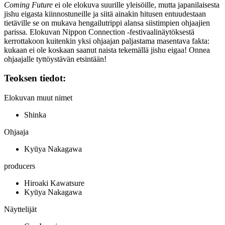
Coming Future
ei ole elokuva suurille yleisöille, mutta japanilaisesta
jishu eigasta kiinnostuneille ja siitä ainakin hitusen entuudestaan
tietäville se on mukava hengailutrippi alansa siistimpien ohjaajien
parissa. Elokuvan Nippon Connection ‑festivaalinäytöksestä
kerrottakoon kuitenkin yksi ohjaajan paljastama masentava fakta:
kukaan ei ole koskaan saanut naista tekemällä jishu eigaa! Onnea
ohjaajalle tyttöystävän etsintään!
Teoksen tiedot:
Elokuvan muut nimet
Shinka
Ohjaaja
Kyūya Nakagawa
producers
Hiroaki Kawatsure
Kyūya Nakagawa
Näyttelijät