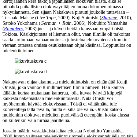
kertojaäänen kera faktoja japanilaisen elokuvan tilasta, eikä se
piipahda paikallisten elokuvayrittäjien luona dokumentoimassa
nykytilannetta. Sen sijaan Nakakawa pirautti joukolle tuttaviaan –
Tetsuaki Matsue
(
Live Tape
, 2009), Koji Shiraishi (
Shirome
, 2010),
Satoko Yokohama
(
German + Rain
, 2006),
Nobuhiro Yamashita
(
Ramblers
, 2003) jne. – ja käveli heidän kanssaan ympäri öistä
Tokiota. Käsikirjoitusta ei liiemmin ollut, vaan filmille oli tarkoitus
saada tarttumaan vapaamuotoista jutustelua elokuvateosta kunkin
vieraan ottaessa omissa osuuksissaan ohjat käsiinsä. Lopputulos on
mielenkiintoinen.
Nakagawan ohjaajakamuista mielenkiintoisin on eittämättä
Kenji
Onishi
, joka vannoo 8‑millimetrisen filmin nimeen. Hän kantaa
tälläkin kertaa mukanaan kameraa, jolla kuvaa lyhyitä klippejä
kaikesta näkemästään mielenkiintoisesta. Niitä Onishi voi
myöhemmin käyttää elokuvissaan. Töistä ei välttämättä tule
koherentteja tällä tavalla, mutta ei sillä ole väliä. Onishi katsoo
muidenkin elokuvat mieluiten puolivälistä eteenpäin, koska alussa
on kuitenkin vain turhaa jaarittelua.
Jossain määrin vastakkaista laitaa edustaa Nobuhiro Yamashita.
2000‑luvun vaihteen mielenkiintoisimmalla elokuvantekijällä on tätä