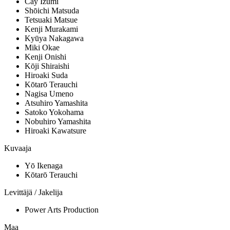
Cay Izumi
Shōichi Matsuda
Tetsuaki Matsue
Kenji Murakami
Kyūya Nakagawa
Miki Okae
Kenji Onishi
Kōji Shiraishi
Hiroaki Suda
Kōtarō Terauchi
Nagisa Umeno
Atsuhiro Yamashita
Satoko Yokohama
Nobuhiro Yamashita
Hiroaki Kawatsure
Kuvaaja
Yō Ikenaga
Kōtarō Terauchi
Levittäjä / Jakelija
Power Arts Production
Maa