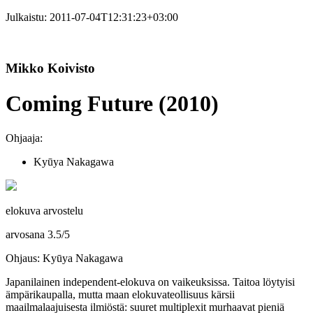
Julkaistu:
2011-07-04T12:31:23+03:00
Mikko Koivisto
Coming Future (2010)
Ohjaaja:
Kyūya Nakagawa
elokuva arvostelu
arvosana
3.5
/
5
Ohjaus: Kyūya Nakagawa
Japanilainen independent-elokuva on vaikeuksissa. Taitoa löytyisi
ämpärikaupalla, mutta maan elokuvateollisuus kärsii
maailmalaajuisesta ilmiöstä: suuret multiplexit murhaavat pieniä