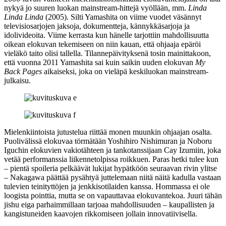
nykyä jo suuren luokan mainstream-hittejä vyöllään, mm.
Linda
Linda Linda
(2005). Silti Yamashita on viime vuodet väsännyt
televisiosarjojen jaksoja, dokumentteja, kännykkäsarjoja ja
idolivideoita. Viime kerrasta kun hänelle tarjottiin mahdollisuutta
oikean elokuvan tekemiseen on niin kauan, että ohjaaja epäröi
vieläkö taito olisi tallella. Tilannepäivityksenä tosin mainittakoon,
että vuonna 2011 Yamashita sai kuin saikin uuden elokuvan
My
Back Pages
aikaiseksi, joka on vieläpä keskiluokan mainstream-
julkaisu.
Mielenkiintoista jutustelua riittää monen muunkin ohjaajan osalta.
Puolivälissä elokuvaa törmätään Yoshihiro Nishimuran ja
Noboru
Iguchin
elokuvien vakiotähteen ja tankotanssijaan
Cay Izumiin
, joka
vetää performanssia liikennetolpissa roikkuen. Paras hetki tulee kun
– pientä spoileria pelkäävät lukijat hypätköön seuraavan rivin ylitse
– Nakagawa päättää pysähtyä juttelemaan niitä näitä kadulla vastaan
tulevien teinityttöjen ja jenkkisotilaiden kanssa. Hommassa ei ole
loogista pointtia, mutta se on vapauttavaa elokuvantekoa. Juuri tähän
jishu eiga parhaimmillaan tarjoaa mahdollisuuden – kaupallisten ja
kangistuneiden kaavojen rikkomiseen jollain innovatiivisella.