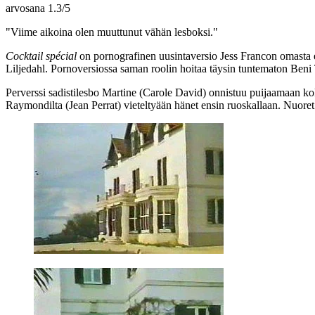
arvosana
1.3
/
5
"Viime aikoina olen muuttunut vähän lesboksi."
Cocktail spécial
on pornografinen uusintaversio
Jess Francon
omasta 
Liljedahl
. Pornoversiossa saman roolin hoitaa täysin tuntematon
Beni
Perverssi sadistilesbo Martine (
Carole David
) onnistuu puijaamaan ko
Raymondilta (
Jean Perrat
) vieteltyään hänet ensin ruoskallaan. Nuoret