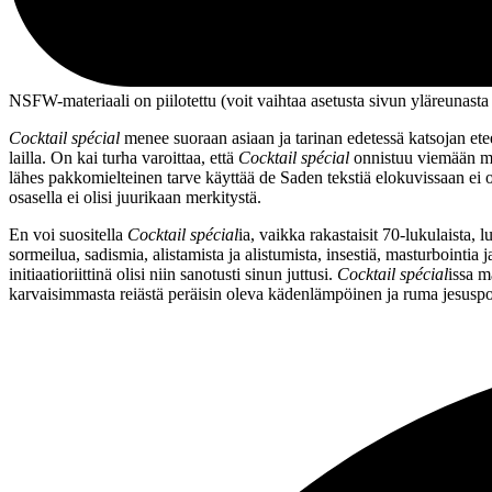
NSFW-materiaali on piilotettu (voit vaihtaa asetusta sivun ylä­reunasta
Cocktail spécial
menee suoraan asiaan ja tarinan edetessä katsojan etee
lailla. On kai turha varoittaa, että
Cocktail spécial
onnistuu viemään mit
lähes pakkomielteinen tarve käyttää
de Saden
tekstiä elokuvissaan ei 
osasella ei olisi juurikaan merkitystä.
En voi suositella
Cocktail spécial
ia, vaikka rakastaisit 70‑lukulaista,
sormeilua, sadismia, alistamista ja alistumista, insestiä, masturbointia
initiaatioriittinä olisi niin sanotusti sinun juttusi.
Cocktail spécial
issa m
karvaisimmasta reiästä peräisin oleva kädenlämpöinen ja ruma jesusp