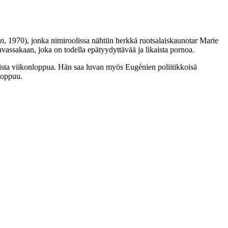
on
, 1970), jonka nimiroolissa nähtiin herkkä ruotsalaiskaunotar
Marie
vassakaan, joka on todella epätyydyttävää ja likaista pornoa.
ista viikonloppua. Hän saa luvan myös Eugénien poliitikkoisä
 loppuu.