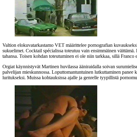
Valtion elokuvatarkastamo VET määrittelee pornografian kuvaukseksi, 
sukuelimet. Cocktail spécialissa toteutuu vain ensimmäinen väittämä. El
tahansa. Toisen kohdan toteutuminen ei ole niin tarkkaa, sillä Franco ei
Orgiat käynnistyvät Martinen huvilassa ääniraidalla soivan surumieli
palvelijan mieskunnossa. Loputtomantuntuinen lutkuttaminen panee 
luritukseksi. Muissa kohtauksissa ajalle ja genrelle tyypillistä pornomu