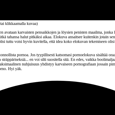
 tai klikkaamalla kuvaa)
n avataan karvaisten pensaikkojen ja löysien penisten maailma, jonka li
kä tahansa halut pitkäksi aikaa. Elokuva ansaitsee kuitenkin jotain se
olisi tuttu voisi hyvin kuvitella, että idea koko elokuvan tekemiseen oli
 luonnollista pornoa. Jos tyypillisesti katsomasi pornoelokuva sisältää or
 ja sträppäriseksiä... en voi silti suositella sitä. En edes, vaikka boolim
aksimaalinen nuhjuisuus yhdistyy karvaiseen pornografiaan jossain pi
orno. Hyi yäk.