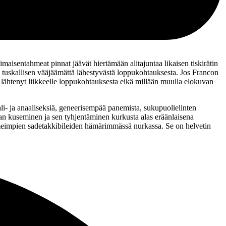
maisentahmeat pinnat jäävät hiertämään alitajuntaa likaisen tiskirätin
n tuskallisen vääjäämättä lähestyvästä loppukohtauksesta. Jos Francon
si lähtenyt liikkeelle loppukohtauksesta eikä millään muulla elokuvan
aali‑ ja anaaliseksiä, geneerisempää panemista, sukupuolielinten
aljaan kuseminen ja sen tyhjentäminen kurkusta alas eräänlaisena
meimpien sadetakkibileiden hämärimmässä nurkassa. Se on helvetin