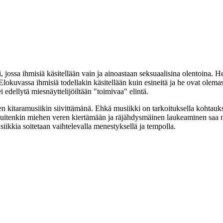
jossa ihmisiä käsitellään vain ja ainoastaan seksuaalisina olentoina.
okuvassa ihmisiä todellakin käsitellään kuin esineitä ja he ovat olemass
 edellytä miesnäyttelijöiltään "toimivaa" elintä.
sen kitaramusiikin siivittämänä. Ehkä musiikki on tarkoituksella kohtau
kuitenkin miehen veren kiertämään ja räjähdysmäinen laukeaminen saa
siikkia soitetaan vaihtelevalla menestyksellä ja tempolla.