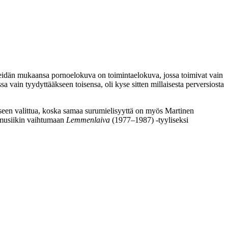
 Heidän mukaansa pornoelokuva on toimintaelokuva, jossa toimivat vain
a vain tyydyttääkseen toisensa, oli kyse sitten millaisesta perversiosta
kseen valittua, koska samaa surumielisyyttä on myös Martinen
 musiikin vaihtumaan
Lemmenlaiva
(1977–1987) ‑tyyliseksi