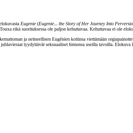
elokuvasta
Eugenie
(
Eugenie... the Story of Her Journey Into Perversi
 Touxa
eikä suorituksessa ole paljon kehuttavaa. Kehuttavaa ei ole eloku
kemattoman ja neitseellisen Eugénien kotiinsa viettämään orgiapainotte
 juhlavieraat tyydyttävät seksuaaliset himonsa useilla tavoilla. Elokuva