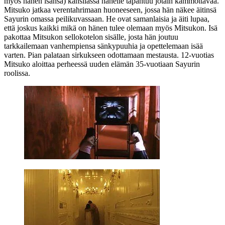
myös hänen isänsä) kansliassa hänelle tapahtuu jotain kammottavaa.
Mitsuko jatkaa verentahrimaan huoneeseen, jossa hän näkee äitinsä
Sayurin omassa peilikuvassaan. He ovat samanlaisia ja äiti lupaa,
että joskus kaikki mikä on hänen tulee olemaan myös Mitsukon. Isä
pakottaa Mitsukon sellokotelon sisälle, josta hän joutuu
tarkkailemaan vanhempiensa sänkypuuhia ja opettelemaan isää
varten. Pian palataan sirkukseen odottamaan mestausta. 12‑vuotias
Mitsuko aloittaa perheessä uuden elämän 35‑vuotiaan Sayurin
roolissa.