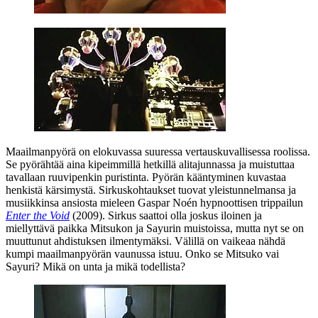
Maailmanpyörä on elokuvassa suuressa vertauskuvallisessa roolissa.
Se pyörähtää aina kipeimmillä hetkillä alitajunnassa ja muistuttaa
tavallaan ruuvipenkin puristinta. Pyörän kääntyminen kuvastaa
henkistä kärsimystä. Sirkuskohtaukset tuovat yleistunnelmansa ja
musiikkinsa ansiosta mieleen
Gaspar Noén
hypnoottisen trippailun
Enter the Void
(2009). Sirkus saattoi olla joskus iloinen ja
miellyttävä paikka Mitsukon ja Sayurin muistoissa, mutta nyt se on
muuttunut ahdistuksen ilmentymäksi. Välillä on vaikeaa nähdä
kumpi maailmanpyörän vaunussa istuu. Onko se Mitsuko vai
Sayuri? Mikä on unta ja mikä todellista?