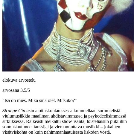
elokuva arvostelu
arvosana
3.5
/
5
"Isä on mies. Mikä sinä olet, Mitsuko?"
Strange Circus
in aloituskohtauksessa kuunnellaan surumielistä
viulumusiikkia maailman ahdistavimmassa ja psykedeelisimmässä
sirkuksessa. Räikeästi meikattu show-isäntä, loisteliaisiin pukuihin
sonnustautuneet tanssijat ja vieraannuttava musiikki – jokainen
yksityiskohta on kuin pahimmanlaatuisesta liskojen yöstä.