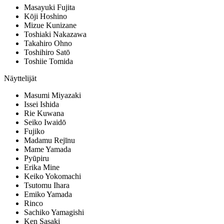
Masayuki Fujita
Kōji Hoshino
Mizue Kunizane
Toshiaki Nakazawa
Takahiro Ohno
Toshihiro Satō
Toshiie Tomida
Näyttelijät
Masumi Miyazaki
Issei Ishida
Rie Kuwana
Seiko Iwaidō
Fujiko
Madamu Rejīnu
Mame Yamada
Pyūpiru
Erika Mine
Keiko Yokomachi
Tsutomu Ihara
Emiko Yamada
Rinco
Sachiko Yamagishi
Ken Sasaki