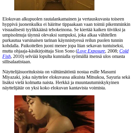
Elokuvan alkupuolen rautalankamainen ja vertauskuvasta toiseen
hyppivä juonenkulku ei häiritse tippaakaan vaan toimii pikemminkin
visuaalisesti tyylikkäänä tehokeinona. Se kiertää kaiken tiiviiksi ja
umpisolmuja täynnä olevaksi sumpuksi, joka alkaa vähitellen
purkautua varsinaisen tarinan käynnistyessä reilun puolen tunnin
kohdalla. Paikoitellen juoni menee jopa liian sekavan tuntuiseksi,
mutta ohjaaja-käsikirjoittaja
Sion Sono
(
Love Exposure
, 2008;
Cold
Fish
, 2010) selviää lopulta kunnialla syömällä itsensä ulos omasta
sillisalaatistaan.
Näyttelijäsuorituksista on välttämätöntä nostaa esille
Masumi
Miyazaki
, joka näyttelee elokuvassa aikuista Mitsukoa, Sayuria sekä
lisäksi vielä kolmatta naista. Herkkä ja muuntautumiskykyinen
näyttelijätär on yksi koko elokuvan kantavista voimista.