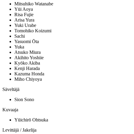
Mitsuhiko Watanabe
Yūi Aoya
Risa Fujie
Arisa Yura
Yuki Urabe
Tomohiko Koizumi
Sachi
Yasuomi Ōta
Yuka
Atsuko Miura
Akihito Yoshiie
Kyōko Akiba
Kenji Harada
Kazuma Honda
Miho Chiyoya
Säveltäjä
Sion Sono
Kuvaaja
Yūichirō Ohtsuka
Levittäjä / Jakelija