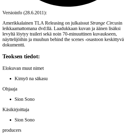
Versioinfo (28.6.2011):
Amerikkalainen TLA Releasing on julkaissut
Strange Circus
in
leikkaamattomana dvd:llä. Laadukkaan kuvan ja äänen lisäksi
levyltä löytyy traileri sekä noin 70‑minuuttinen kuvaukseen,
näyttelijöihin ja muuhun behind the scenes ‑osastoon keskittyvä
dokumentti.
Teoksen tiedot:
Elokuvan muut nimet
Kimyō na sākasu
Ohjaaja
Sion Sono
Käsikirjoittaja
Sion Sono
producers