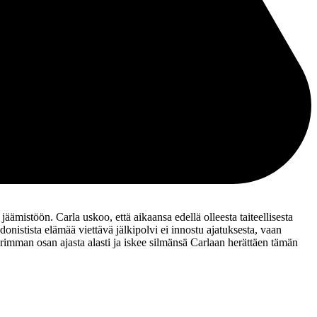
jäämistöön. Carla uskoo, että aikaansa edellä olleesta taiteellisesta
onistista elämää viettävä jälkipolvi ei innostu ajatuksesta, vaan
urimman osan ajasta alasti ja iskee silmänsä Carlaan herättäen tämän