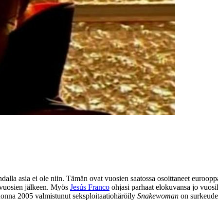
dalla asia ei ole niin. Tämän ovat vuosien saatossa osoittaneet euroopp
puvuosien jälkeen. Myös
Jesús Franco
ohjasi parhaat elokuvansa jo vuosik
uonna 2005 valmistunut seksploitaatiohäröily
Snakewoman
on surkeudes