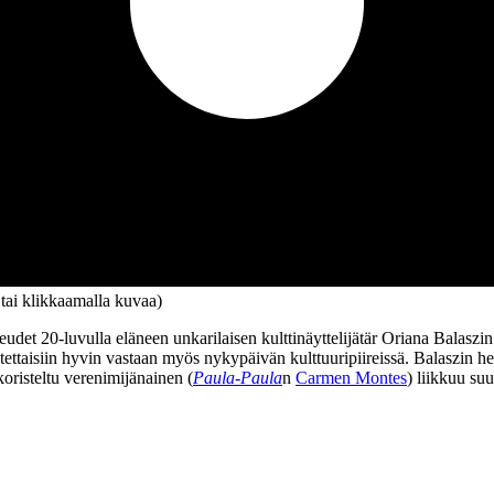
 tai klikkaamalla kuvaa)
eudet 20‑luvulla eläneen unkarilaisen kulttinäyttelijätär Oriana Balaszin 
ettaisiin hyvin vastaan myös nykypäivän kulttuuripiireissä. Balaszin hed
koristeltu verenimijänainen (
Paula-Paula
n
Carmen Montes
) liikkuu su