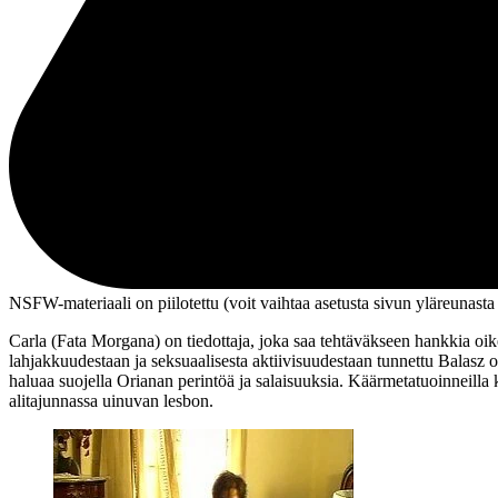
NSFW-materiaali on piilotettu (voit vaihtaa asetusta sivun ylä­reunasta
Carla (
Fata Morgana
) on tiedottaja, joka saa tehtäväkseen hankkia oik
lahjakkuudestaan ja seksuaalisesta aktiivisuudestaan tunnettu Balasz ot
haluaa suojella Orianan perintöä ja salaisuuksia. Käärmetatuoinneilla 
alitajunnassa uinuvan lesbon.