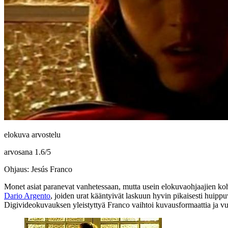
elokuva arvostelu
arvosana
1.6
/
5
Ohjaus: Jesús Franco
Monet asiat paranevat vanhetessaan, mutta usein elokuvaohjaajien koh
Dario Argento
, joiden urat kääntyivät laskuun hyvin pikaisesti huip
Digivideokuvauksen yleistyttyä Franco vaihtoi kuvausformaattia ja v