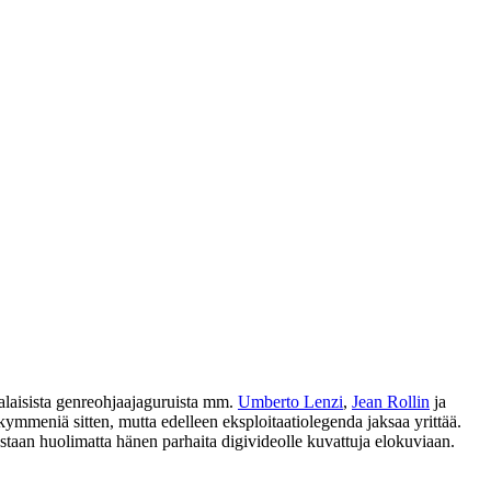
alaisista genreohjaajaguruista mm.
Umberto Lenzi
,
Jean Rollin
ja
ymmeniä sitten, mutta edelleen eksploitaatiolegenda jaksaa yrittää.
taan huolimatta hänen parhaita digivideolle kuvattuja elokuviaan.