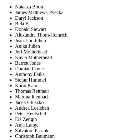
Natacza Boon
James Matthews-Pyecka
Daryl Jackson
Bela B.
Donald Stewart
Alexandra Thom-Heinrich
Jean-Luc Julien
Anika Julien
Jeff Motherhead
Kayla Motherhead
Barrett Jones
Damian Coyle
Anthony Failla
Stefan Hummel
Karin Kain
Thomas Reitmair
Martina Ittenbach
Jacek Gluszko
Andrea Losleben
Peter Hentschel
Elá Zengin
Anja Lange
Salvatore Pascale
Christoph Baumann