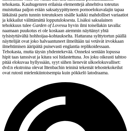
tehokasta. Kauhugenren erilaisia elementtejä ahnehtiva toteutus
muistuttaa paljon erään saksatyypittyneen pornoelokuvalajin tapaa
lätkäistä parin tunnin toteutuksen sisälle kaikki mahdolliset variaatiot
ja kikkailut välittämättä lopputuloksesta. Lisäksi saksalainen
tehokkuus tulee
Garden of Love
ssa hyvin ilmi toisellakin tavalla:
naamaan puukotus ei ole koskaan aiemmin näyttänyt yhtä
tylsistyttävältä hohhoijaa-kohtaukselta. Hattarana sylttytortun päällä
näyttelijät ovat joko halvaantuneet ilmeiltään tai vetävät irvokkaan
ilmehtimisen ääripäitä puisevasti englantia replikoidessaan.
Tehokasta, mutta täysin yhdentekevää. Onneksi sentään lopussa
hipit taas tanssivat ja kitara soi hidastettuna. Jos joku oikeasti tahtoo
pitää elokuvaa hyllyssään, syyt siihen lienevät ulkoelokuvalliset:
dvd:n ekstroina olevat Ittenbachin teininä tekemät tehostekokeilut
ovat rutosti mielenkiintoisempia kuin pökkelö latodraama.