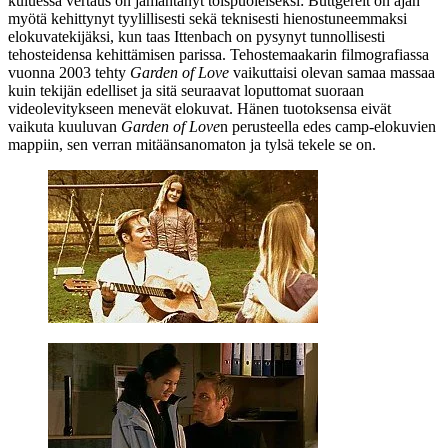
kuluessa vertaus on jämähtänyt toispuoleiseksi: Buttgereit on ajan
myötä kehittynyt tyylillisesti sekä teknisesti hienostuneemmaksi
elokuvatekijäksi, kun taas Ittenbach on pysynyt tunnollisesti
tehosteidensa kehittämisen parissa. Tehostemaakarin filmografiassa
vuonna 2003 tehty
Garden of Love
vaikuttaisi olevan samaa massaa
kuin tekijän edelliset ja sitä seuraavat loputtomat suoraan
videolevitykseen menevät elokuvat. Hänen tuotoksensa eivät
vaikuta kuuluvan
Garden of Love
n perusteella edes camp-elokuvien
mappiin, sen verran mitäänsanomaton ja tylsä tekele se on.