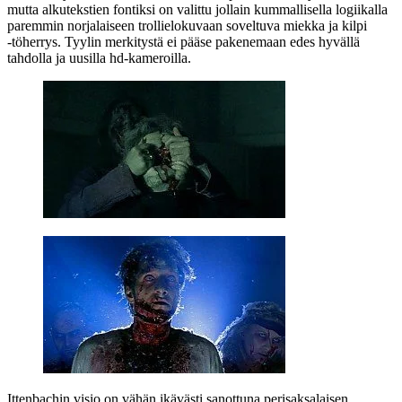
mutta alkutekstien fontiksi on valittu jollain kummallisella logiikalla
paremmin norjalaiseen trollielokuvaan soveltuva miekka ja kilpi
‑töherrys. Tyylin merkitystä ei pääse pakenemaan edes hyvällä
tahdolla ja uusilla hd‑kameroilla.
Ittenbachin visio on vähän ikävästi sanottuna perisaksalaisen