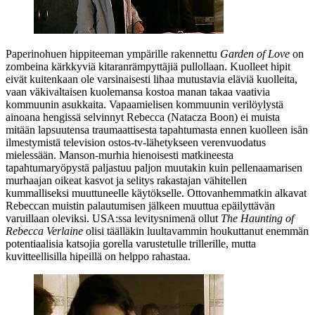
Paperinohuen hippiteeman ympärille rakennettu
Garden of Love
on
zombeina kärkkyviä kitaranrämpyttäjiä pullollaan. Kuolleet hipit
eivät kuitenkaan ole varsinaisesti lihaa mutustavia eläviä kuolleita,
vaan väkivaltaisen kuolemansa kostoa manan takaa vaativia
kommuunin asukkaita. Vapaamielisen kommuunin verilöylystä
ainoana hengissä selvinnyt Rebecca (
Natacza Boon
) ei muista
mitään lapsuutensa traumaattisesta tapahtumasta ennen kuolleen isän
ilmestymistä television ostos‑tv‑lähetykseen verenvuodatus
mielessään. Manson-murhia hienoisesti matkineesta
tapahtumaryöpystä paljastuu paljon muutakin kuin pellenaamarisen
murhaajan oikeat kasvot ja selitys rakastajan vähitellen
kummalliseksi muuttuneelle käytökselle. Ottovanhemmatkin alkavat
Rebeccan muistin palautumisen jälkeen muuttua epäilyttävän
varuillaan oleviksi. USA:ssa levitysnimenä ollut
The Haunting of
Rebecca Verlaine
olisi täälläkin luultavammin houkuttanut enemmän
potentiaalisia katsojia gorella varustetulle trillerille, mutta
kuvitteellisilla hipeillä on helppo rahastaa.