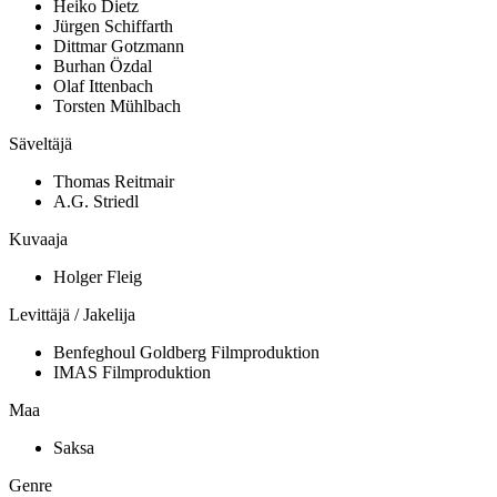
Heiko Dietz
Jürgen Schiffarth
Dittmar Gotzmann
Burhan Özdal
Olaf Ittenbach
Torsten Mühlbach
Säveltäjä
Thomas Reitmair
A.G. Striedl
Kuvaaja
Holger Fleig
Levittäjä / Jakelija
Benfeghoul Goldberg Filmproduktion
IMAS Filmproduktion
Maa
Saksa
Genre