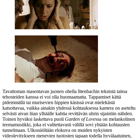
Tavattoman masentavan juonen ohella Ittenbachin teknistä taitoa
tehosteiden kanssa ei voi olla huomaamatta. Tappamiset kättä
pidemmällä tai murisevien hippien käsissä ovat mielekästä
katsottavaa, vaikka ainakin yhdessä kohtauksessa kamera on aseteltu
selvästi aivan liian ylhäälle kahtia revittävän uhrin sijaintiin nähden.
Toinen hyväksi laskettava puoli
Garden of Love
ssa on melankolinen
teemamusiikki, joka ei valitettavasti välillä sovi yhtään kohtausten
tunnelmaan. Ulkonäöltään elokuva on muiden nykyisten
videolevitykseen menevien tuotosten tapaan todella hyvälaatuinen,