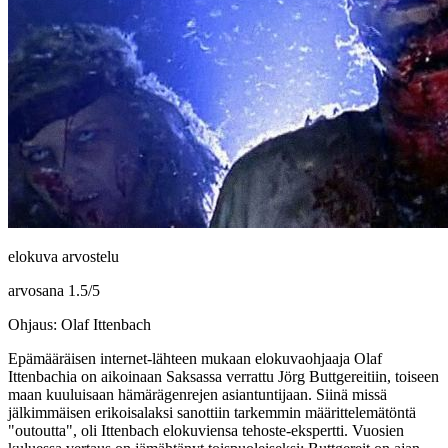
elokuva arvostelu
arvosana
1.5
/
5
Ohjaus: Olaf Ittenbach
Epämääräisen internet-lähteen mukaan elokuvaohjaaja
Olaf
Ittenbachia
on aikoinaan Saksassa verrattu
Jörg Buttgereitiin
, toiseen
maan kuuluisaan hämärägenrejen asiantuntijaan. Siinä missä
jälkimmäisen erikoisalaksi sanottiin tarkemmin määrittelemätöntä
"outoutta", oli Ittenbach elokuviensa tehoste-ekspertti. Vuosien