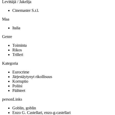
Levittäjä / Jakelija
Cinemaster S.r.l.
Maa
Italia
Genre
Toiminta
Rikos
Trilleri
Kategoria
Eurocrime
Järjestäytynyt rikollisuus
Korruptio
Poliisi
Päihteet
personLinks
Goblin, goblin
Enzo G. Castellari, enzo-g-castellari