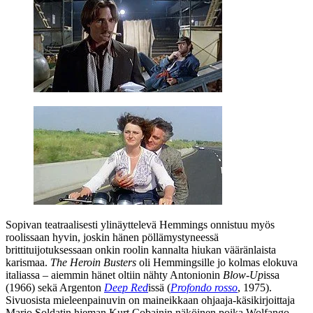
Sopivan teatraalisesti ylinäyttelevä Hemmings onnistuu myös
roolissaan hyvin, joskin hänen pöllämystyneessä
brittituijotuksessaan onkin roolin kannalta hiukan vääränlaista
karismaa.
The Heroin Busters
oli Hemmingsille jo kolmas elokuva
italiassa – aiemmin hänet oltiin nähty
Antonionin
Blow‑Up
issa
(1966) sekä Argenton
Deep Red
issä (
Profondo rosso
, 1975).
Sivuosista mieleenpainuvin on maineikkaan ohjaaja-käsikirjoittaja
Mario Soldatin
hieman
Kurt Cobainin
näköinen poika
Wolfango