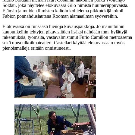
Soldati
, joka näyttelee elokuvassa Gilo-nimistä huumeriippuvaista.
Elämän ja muiden ihmisten kaltoin kohtelema pikkutekijä toimii
Fabion ponnahduslautana Rooman alamaailman syövereihin.
Elokuvassa on runsaasti hienoja kuvauspaikkoja. Jo mainittuihin
kaupunkeihin tehtyjen pikavisiittien lisäksi nähdään mm. hylättyjä
rakennuksia, työmaita, vastavalmistunut Furio Camillon metroasema
sekä upea ulkoilmateatteri. Castellari käyttää elokuvassaan myös
pienoismalleja erittäin onnistuneesti.