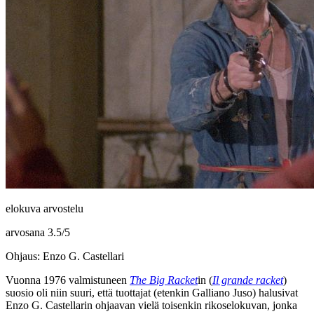
elokuva arvostelu
arvosana
3.5
/
5
Ohjaus: Enzo G. Castellari
Vuonna 1976 valmistuneen
The Big Racket
in (
Il grande racket
)
suosio oli niin suuri, että tuottajat (etenkin
Galliano Juso
) halusivat
Enzo G. Castellarin
ohjaavan vielä toisenkin rikoselokuvan, jonka