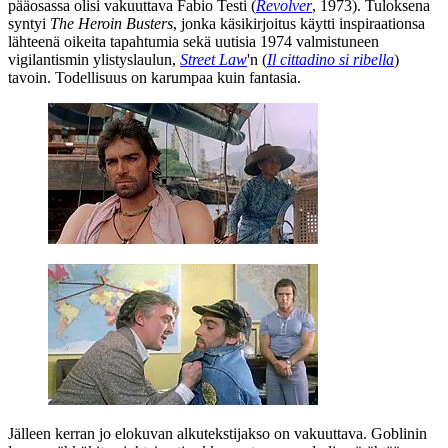
pääosassa olisi vakuuttava
Fabio Testi
(
Revolver
, 1973). Tuloksena
syntyi
The Heroin Busters
, jonka käsikirjoitus käytti inspiraationsa
lähteenä oikeita tapahtumia sekä uutisia 1974 valmistuneen
vigilantismin ylistyslaulun,
Street Law
'n (
Il cittadino si ribella
)
tavoin. Todellisuus on karumpaa kuin fantasia.
Jälleen kerran jo elokuvan alkutekstijakso on vakuuttava.
Goblinin