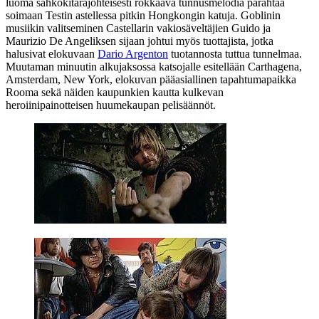
luoma sähkökitarajohteisesti rokkaava tunnusmelodia pärähtää
soimaan Testin astellessa pitkin Hongkongin katuja. Goblinin
musiikin valitseminen Castellarin vakiosäveltäjien
Guido
ja
Maurizio De Angeliksen
sijaan johtui myös tuottajista, jotka
halusivat elokuvaan
Dario Argenton
tuotannosta tuttua tunnelmaa.
Muutaman minuutin alkujaksossa katsojalle esitellään Carthagena,
Amsterdam, New York, elokuvan pääasiallinen tapahtumapaikka
Rooma sekä näiden kaupunkien kautta kulkevan
heroiinipainotteisen huumekaupan pelisäännöt.