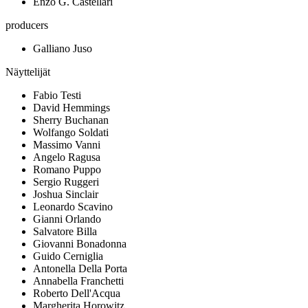
Enzo G. Castellari
producers
Galliano Juso
Näyttelijät
Fabio Testi
David Hemmings
Sherry Buchanan
Wolfango Soldati
Massimo Vanni
Angelo Ragusa
Romano Puppo
Sergio Ruggeri
Joshua Sinclair
Leonardo Scavino
Gianni Orlando
Salvatore Billa
Giovanni Bonadonna
Guido Cerniglia
Antonella Della Porta
Annabella Franchetti
Roberto Dell'Acqua
Margherita Horowitz