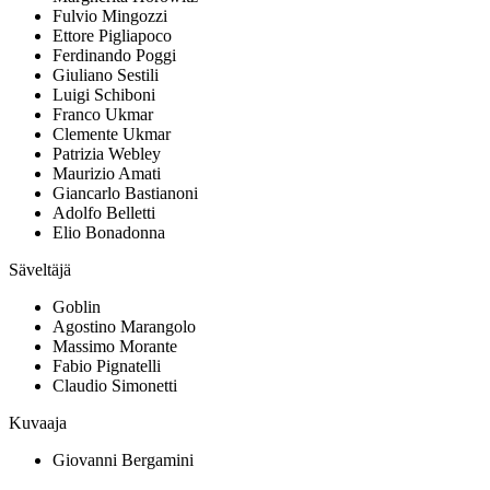
Fulvio Mingozzi
Ettore Pigliapoco
Ferdinando Poggi
Giuliano Sestili
Luigi Schiboni
Franco Ukmar
Clemente Ukmar
Patrizia Webley
Maurizio Amati
Giancarlo Bastianoni
Adolfo Belletti
Elio Bonadonna
Säveltäjä
Goblin
Agostino Marangolo
Massimo Morante
Fabio Pignatelli
Claudio Simonetti
Kuvaaja
Giovanni Bergamini