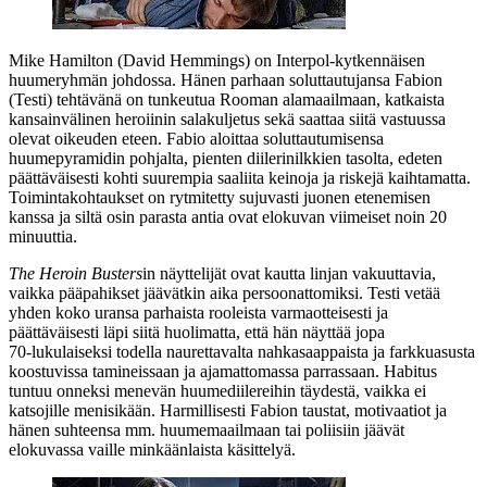
Mike Hamilton (
David Hemmings
) on Interpol-kytkennäisen
huumeryhmän johdossa. Hänen parhaan soluttautujansa Fabion
(Testi) tehtävänä on tunkeutua Rooman alamaailmaan, katkaista
kansainvälinen heroiinin salakuljetus sekä saattaa siitä vastuussa
olevat oikeuden eteen. Fabio aloittaa soluttautumisensa
huumepyramidin pohjalta, pienten diilerinilkkien tasolta, edeten
päättäväisesti kohti suurempia saaliita keinoja ja riskejä kaihtamatta.
Toimintakohtaukset on rytmitetty sujuvasti juonen etenemisen
kanssa ja siltä osin parasta antia ovat elokuvan viimeiset noin 20
minuuttia.
The Heroin Busters
in näyttelijät ovat kautta linjan vakuuttavia,
vaikka pääpahikset jäävätkin aika persoonattomiksi. Testi vetää
yhden koko uransa parhaista rooleista varmaotteisesti ja
päättäväisesti läpi siitä huolimatta, että hän näyttää jopa
70‑lukulaiseksi todella naurettavalta nahkasaappaista ja farkkuasusta
koostuvissa tamineissaan ja ajamattomassa parrassaan. Habitus
tuntuu onneksi menevän huumediilereihin täydestä, vaikka ei
katsojille menisikään. Harmillisesti Fabion taustat, motivaatiot ja
hänen suhteensa mm. huumemaailmaan tai poliisiin jäävät
elokuvassa vaille minkäänlaista käsittelyä.