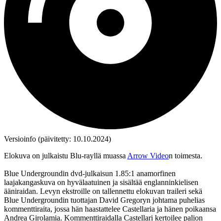
Versioinfo (päivitetty: 10.10.2024)
Elokuva on julkaistu Blu‑rayllä muassa
Arrow Video
n toimesta.
Blue Undergroundin dvd‑julkaisun 1.85:1 anamorfinen
laajakangaskuva on hyvälaatuinen ja sisältää englanninkielisen
ääniraidan. Levyn ekstroille on tallennettu elokuvan traileri sekä
Blue Undergroundin tuottajan
David Gregoryn
johtama puhelias
kommenttiraita, jossa hän haastattelee Castellaria ja hänen poikaansa
Andrea Girolamia
. Kommenttiraidalla Castellari kertoilee paljon