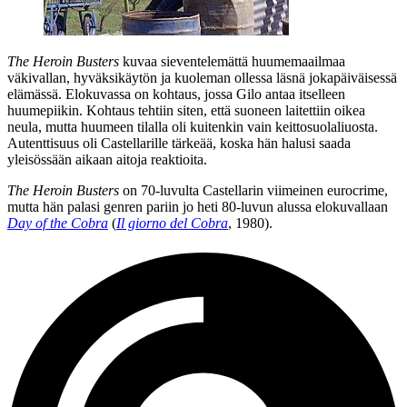
The Heroin Busters
kuvaa sieventelemättä huumemaailmaa
väkivallan, hyväksikäytön ja kuoleman ollessa läsnä jokapäiväisessä
elämässä. Elokuvassa on kohtaus, jossa Gilo antaa itselleen
huumepiikin. Kohtaus tehtiin siten, että suoneen laitettiin oikea
neula, mutta huumeen tilalla oli kuitenkin vain keittosuolaliuosta.
Autenttisuus oli Castellarille tärkeää, koska hän halusi saada
yleisössään aikaan aitoja reaktioita.
The Heroin Busters
on 70‑luvulta Castellarin viimeinen eurocrime,
mutta hän palasi genren pariin jo heti 80‑luvun alussa elokuvallaan
Day of the Cobra
(
Il giorno del Cobra
, 1980).