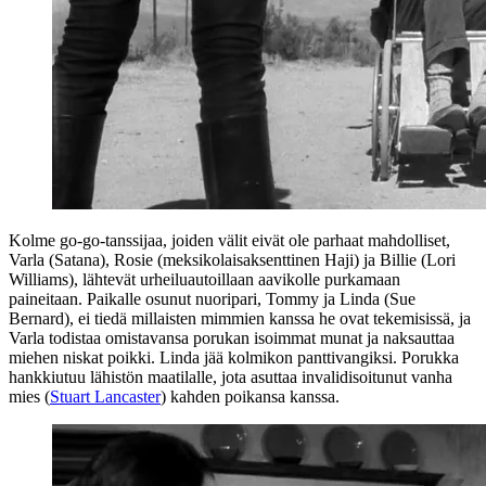
Kolme go‑go‑tanssijaa, joiden välit eivät ole parhaat mahdolliset,
Varla (Satana), Rosie (meksikolaisaksenttinen Haji) ja Billie (Lori
Williams), lähtevät urheiluautoillaan aavikolle purkamaan
paineitaan. Paikalle osunut nuoripari, Tommy ja Linda (
Sue
Bernard
), ei tiedä millaisten mimmien kanssa he ovat tekemisissä, ja
Varla todistaa omistavansa porukan isoimmat munat ja naksauttaa
miehen niskat poikki. Linda jää kolmikon panttivangiksi. Porukka
hankkiutuu lähistön maatilalle, jota asuttaa invalidisoitunut vanha
mies (
Stuart Lancaster
) kahden poikansa kanssa.