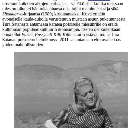
nostanut kaikkien aikojen parhaaksi – väliäkö sillä kuinka tosissaan
mies on ollut, ei hän mitä tahansa olisi tullut maininneeksi ja siitä
Shokkiarvo
-kirjaansa (1989) kirjoittaneeksi. Kuva erittäin
avonaisella kaula-aukolla varustettuun mustaan asuun pukeutuneesta
Tura Satanasta
antamassa karatea poloiselle miesuhrille on eräitä
kultimman populaarikulttuurin ikonisimpia. Itse en ole kuitenkaan
ikinä ollut
Faster, Pussycat! Kill! Kill
in suurin ystävä, mutta Tura
Satanan poismeno helmikuussa 2011 sai antamaan elokuvalle taas
yhden mahdollisuuden.