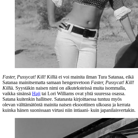
Faster, Pussycat! Kill! Kill
iä ei voi mainita ilman Tura Satanaa, eikä
Satanaa mainitsematta samaan hengenvetoon
Faster, Pussycat! Kill!
Kill
iä. Syystäkin naisen nimi on alkuteksteissä muita isommalla,
vaikka sinänsä
Haji
tai
Lori Williams
ovat yhtä suuressa osassa.
Satana kuitenkin hallitsee. Satanasta kirjoittaessa tuntuu myös
olevan välttämätöntä mainita naisen eksoottinen ulkoasu ja kerrata
kuinka hänen suonissaan virtasi niin intiaani‑ kuin japanilaisvertakin.