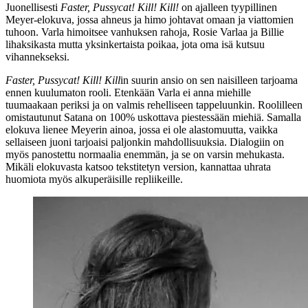
Juonellisesti
Faster, Pussycat! Kill! Kill!
on ajalleen tyypillinen
Meyer‑elokuva, jossa ahneus ja himo johtavat omaan ja viattomien
tuhoon. Varla himoitsee vanhuksen rahoja, Rosie Varlaa ja Billie
lihaksikasta mutta yksinkertaista poikaa, jota oma isä kutsuu
vihannekseksi.
Faster, Pussycat! Kill! Kill
in suurin ansio on sen naisilleen tarjoama
ennen kuulumaton rooli. Etenkään Varla ei anna miehille
tuumaakaan periksi ja on valmis rehelliseen tappeluunkin. Roolilleen
omistautunut Satana on 100% uskottava piestessään miehiä. Samalla
elokuva lienee Meyerin ainoa, jossa ei ole alastomuutta, vaikka
sellaiseen juoni tarjoaisi paljonkin mahdollisuuksia. Dialogiin on
myös panostettu normaalia enemmän, ja se on varsin mehukasta.
Mikäli elokuvasta katsoo tekstitetyn version, kannattaa uhrata
huomiota myös alkuperäisille repliikeille.