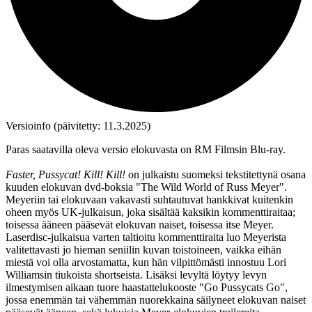
Versioinfo (päivitetty: 11.3.2025)
Paras saatavilla oleva versio elokuvasta on RM Filmsin Blu‑ray.
Faster, Pussycat! Kill! Kill!
on julkaistu suomeksi tekstitettynä osana
kuuden elokuvan dvd‑boksia "The Wild World of Russ Meyer".
Meyeriin tai elokuvaan vakavasti suhtautuvat hankkivat kuitenkin
oheen myös UK‑julkaisun, joka sisältää kaksikin kommenttiraitaa;
toisessa ääneen pääsevät elokuvan naiset, toisessa itse Meyer.
Laserdisc-julkaisua varten taltioitu kommenttiraita luo Meyerista
valitettavasti jo hieman seniilin kuvan toistoineen, vaikka eihän
miestä voi olla arvostamatta, kun hän vilpittömästi innostuu Lori
Williamsin tiukoista shortseista. Lisäksi levyltä löytyy levyn
ilmestymisen aikaan tuore haastattelukooste "Go Pussycats Go",
jossa enemmän tai vähemmän nuorekkaina säilyneet elokuvan naiset