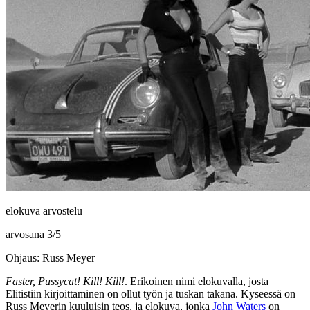
elokuva arvostelu
arvosana
3
/
5
Ohjaus: Russ Meyer
Faster, Pussycat! Kill! Kill!
. Erikoinen nimi elokuvalla, josta
Elitistiin kirjoittaminen on ollut työn ja tuskan takana. Kyseessä on
Russ Meyerin
kuuluisin teos, ja elokuva, jonka
John Waters
on