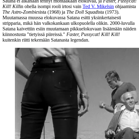
Satana ei aikanaan tehnyt montaakaan elokuvaa, ja
Faster, Pussycat!
Kill! Kill
in ohella isompi rooli irtosi vain
Ted V. Mikelsin
ohjaamista
The Astro-Zombies
ista (1968) ja
The Doll Squad
ista (1973).
Muutamassa muussa elokuvassa Satana esitti yksinkertaisesti
stripparia, mikä hän valkokankaan ulkopuolella olikin. 2000‑luvulla
Satana kaivettiin esiin muutamaan pikkuelokuvaan lisäämään näiden
kiinnostusta "tietyissä piireissä."
Faster, Pussycat! Kill! Kill!
kuitenkin riitti tekemään Satanasta legendan.