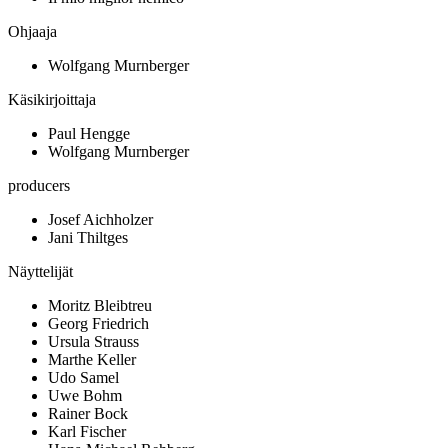
Ohjaaja
Wolfgang Murnberger
Käsikirjoittaja
Paul Hengge
Wolfgang Murnberger
producers
Josef Aichholzer
Jani Thiltges
Näyttelijät
Moritz Bleibtreu
Georg Friedrich
Ursula Strauss
Marthe Keller
Udo Samel
Uwe Bohm
Rainer Bock
Karl Fischer