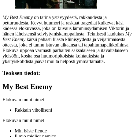
My Best Enemy
on tarina ystävyydestä, rakkaudesta ja
petturuudesta. Kevyt huumori ja raskaat tragediat kulkevat käsi
kädessä elokuvassa, joka on kuvaus lämminsydämisen Viktorin ja
hänen läheistensä selviytymiskamppailusta. Teknisesti laadukas
My
Best Enemy
kärsii pahasti liiasta kliinisyydestä ja veijarimaisesta
otteesta, joka ei tunnu istuvan aikaansa tai tapahtumapaikkoihinsa.
Elokuva uppoaa varmasti parhaiten saksalaiseen ja itävaltalaiseen
yleisöön, koska osa huumoripitoisista kohtauksista ja
yksityiskohdista jäävät muilta helposti ymmärtämättä.
Teoksen tiedot:
My Best Enemy
Elokuvan muut nimet
Rakkain viholliseni
Elokuvan muut nimet
Min bäste fiende
Il mio miglior nemico