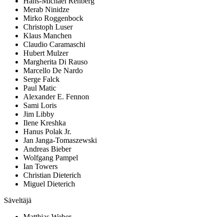
Hans-Michael Rehberg
Merab Ninidze
Mirko Roggenbock
Christoph Luser
Klaus Manchen
Claudio Caramaschi
Hubert Mulzer
Margherita Di Rauso
Marcello De Nardo
Serge Falck
Paul Matic
Alexander E. Fennon
Sami Loris
Jim Libby
Ilene Kreshka
Hanus Polak Jr.
Jan Janga-Tomaszewski
Andreas Bieber
Wolfgang Pampel
Ian Towers
Christian Dieterich
Miguel Dieterich
Säveltäjä
Matthias Weber