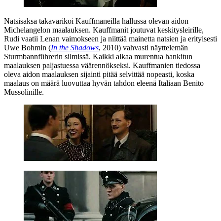
Natsisaksa takavarikoi Kauffmaneilla hallussa olevan aidon
Michelangelon
maalauksen. Kauffmanit joutuvat keskitysleirille,
Rudi vaatii Lenan vaimokseen ja niittää mainetta natsien ja erityisesti
Uwe Bohmin
(
In the Shadows
, 2010) vahvasti näyttelemän
Sturmbannführerin silmissä. Kaikki alkaa murentua hankitun
maalauksen paljastuessa väärennökseksi. Kauffmanien tiedossa
oleva aidon maalauksen sijainti pitää selvittää nopeasti, koska
maalaus on määrä luovuttaa hyvän tahdon eleenä Italiaan
Benito
Mussolinille
.