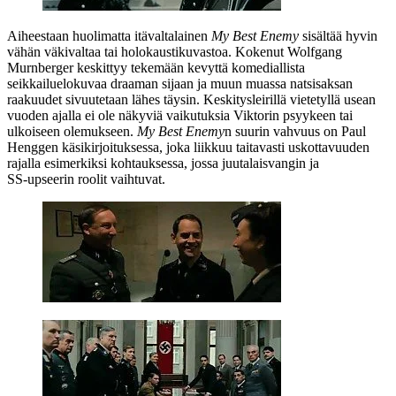
Aiheestaan huolimatta itävaltalainen
My Best Enemy
sisältää hyvin
vähän väkivaltaa tai holokaustikuvastoa. Kokenut
Wolfgang
Murnberger
keskittyy tekemään kevyttä komediallista
seikkailuelokuvaa draaman sijaan ja muun muassa natsisaksan
raakuudet sivuutetaan lähes täysin. Keskitysleirillä vietetyllä usean
vuoden ajalla ei ole näkyviä vaikutuksia Viktorin psyykeen tai
ulkoiseen olemukseen.
My Best Enemy
n suurin vahvuus on
Paul
Henggen
käsikirjoituksessa, joka liikkuu taitavasti uskottavuuden
rajalla esimerkiksi kohtauksessa, jossa juutalaisvangin ja
SS‑upseerin roolit vaihtuvat.