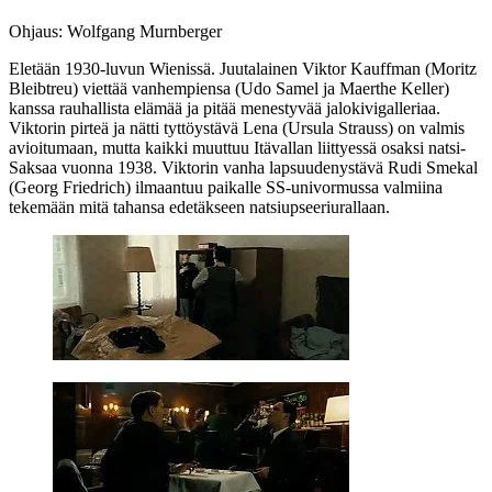
Ohjaus: Wolfgang Murnberger
Eletään 1930‑luvun Wienissä. Juutalainen Viktor Kauffman (
Moritz
Bleibtreu
) viettää vanhempiensa (
Udo Samel
ja
Maerthe Keller
)
kanssa rauhallista elämää ja pitää menestyvää jalokivigalleriaa.
Viktorin pirteä ja nätti tyttöystävä Lena (
Ursula Strauss
) on valmis
avioitumaan, mutta kaikki muuttuu Itävallan liittyessä osaksi natsi-
Saksaa vuonna 1938. Viktorin vanha lapsuudenystävä Rudi Smekal
(
Georg Friedrich
) ilmaantuu paikalle SS‑univormussa valmiina
tekemään mitä tahansa edetäkseen natsiupseeriurallaan.