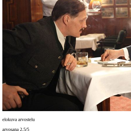
elokuva arvostelu
arvosana
2.5
/
5