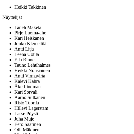
Heikki Takkinen
Näyttelijät
Taneli Mäkelä
Pirjo Luoma-aho
Kari Heiskanen
Jouko Klemettilä
Antti Litja
Leena Uotila
Eila Rinne
Tauno Lehtihalmes
Heikki Nousiainen
Antti Virmavirta
Kalevi Kahra
Åke Lindman
Kari Sorvali
Aarno Sulkanen
Risto Tuorila
Hillevi Lagerstam
Lasse Pöysti
Juha Muje
Eero Saarinen
Olli Mäkinen