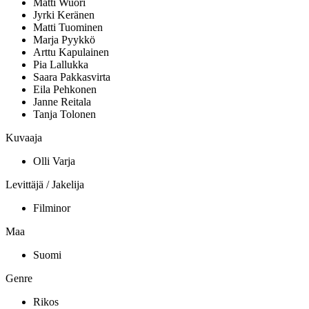
Matti Wuori
Jyrki Keränen
Matti Tuominen
Marja Pyykkö
Arttu Kapulainen
Pia Lallukka
Saara Pakkasvirta
Eila Pehkonen
Janne Reitala
Tanja Tolonen
Kuvaaja
Olli Varja
Levittäjä / Jakelija
Filminor
Maa
Suomi
Genre
Rikos