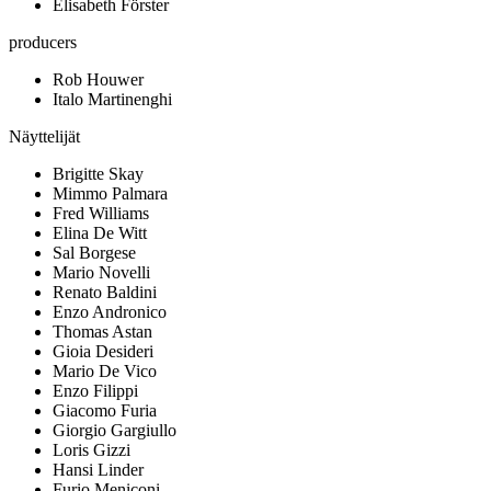
Elisabeth Förster
producers
Rob Houwer
Italo Martinenghi
Näyttelijät
Brigitte Skay
Mimmo Palmara
Fred Williams
Elina De Witt
Sal Borgese
Mario Novelli
Renato Baldini
Enzo Andronico
Thomas Astan
Gioia Desideri
Mario De Vico
Enzo Filippi
Giacomo Furia
Giorgio Gargiullo
Loris Gizzi
Hansi Linder
Furio Meniconi