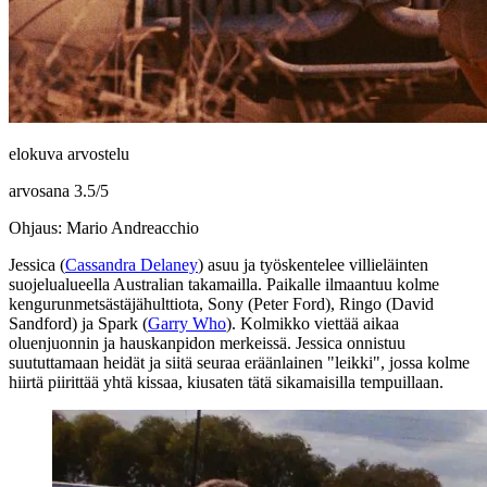
elokuva arvostelu
arvosana
3.5
/
5
Ohjaus: Mario Andreacchio
Jessica (
Cassandra Delaney
) asuu ja työskentelee villieläinten
suojelualueella Australian takamailla. Paikalle ilmaantuu kolme
kengurunmetsästäjähulttiota, Sony (
Peter Ford
), Ringo (
David
Sandford
) ja Spark (
Garry Who
). Kolmikko viettää aikaa
oluenjuonnin ja hauskanpidon merkeissä. Jessica onnistuu
suututtamaan heidät ja siitä seuraa eräänlainen "leikki", jossa kolme
hiirtä piirittää yhtä kissaa, kiusaten tätä sikamaisilla tempuillaan.