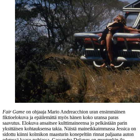
Fair Game
on ohjaaja
Mario Andreacchion
uran ensimmäinen
fiktioelokuva ja epäilemättä myös hänen koko uransa paras
saavutus. Elokuva ansaitsee kulttimaineensa jo pelkästään parin
yksittäisen kohtauksensa takia. Näistä maineikkaimmassa Jessica on
sidottu kiinni kolmikon maasturin konepeltiin rinnat paljaana auton
edetessä kaasu pohjassa. Cassandra Delaney on muutenkin ilo