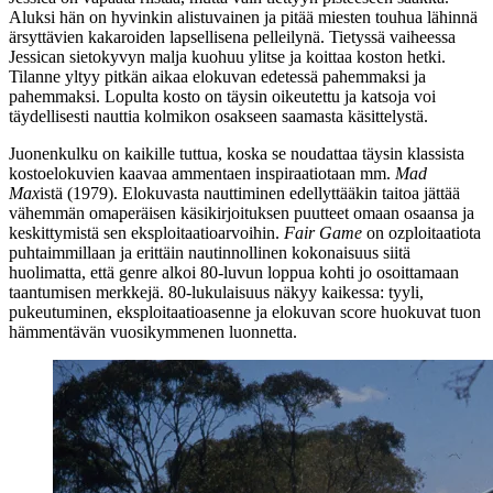
Aluksi hän on hyvinkin alistuvainen ja pitää miesten touhua lähinnä
ärsyttävien kakaroiden lapsellisena pelleilynä. Tietyssä vaiheessa
Jessican sietokyvyn malja kuohuu ylitse ja koittaa koston hetki.
Tilanne yltyy pitkän aikaa elokuvan edetessä pahemmaksi ja
pahemmaksi. Lopulta kosto on täysin oikeutettu ja katsoja voi
täydellisesti nauttia kolmikon osakseen saamasta käsittelystä.
Juonenkulku on kaikille tuttua, koska se noudattaa täysin klassista
kostoelokuvien kaavaa ammentaen inspiraatiotaan mm.
Mad
Max
istä (1979). Elokuvasta nauttiminen edellyttääkin taitoa jättää
vähemmän omaperäisen käsikirjoituksen puutteet omaan osaansa ja
keskittymistä sen eksploitaatioarvoihin.
Fair Game
on ozploitaatiota
puhtaimmillaan ja erittäin nautinnollinen kokonaisuus siitä
huolimatta, että genre alkoi 80‑luvun loppua kohti jo osoittamaan
taantumisen merkkejä. 80‑lukulaisuus näkyy kaikessa: tyyli,
pukeutuminen, eksploitaatioasenne ja elokuvan score huokuvat tuon
hämmentävän vuosikymmenen luonnetta.