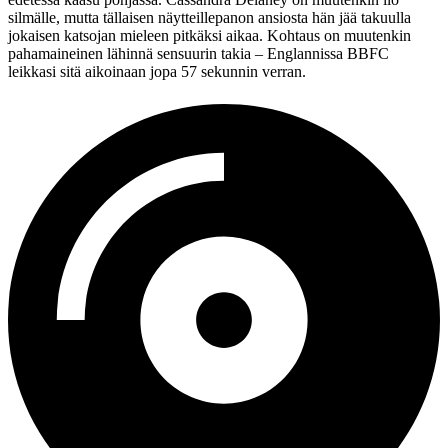
silmälle, mutta tällaisen näytteillepanon ansiosta hän jää takuulla
jokaisen katsojan mieleen pitkäksi aikaa. Kohtaus on muutenkin
pahamaineinen lähinnä sensuurin takia – Englannissa BBFC
leikkasi sitä aikoinaan jopa 57 sekunnin verran.