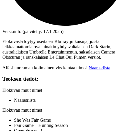
Versioinfo (päivitetty: 17.1.2025)
Elokuvasta löytyy useita eri Blu‑ray‑julkaisuja, joista
leikkaamattomia ovat ainakin yhdysvaltalaisen Dark Starin,
australialaisen Umbrella Entertainmentin, saksalaisen Camera
Obscuran ja ranskalaisen Le Chat Qui Fumen versiot.
Alfa-Panoraman kotimainen vhs kantaa nimeä
Naarasriista
.
Teoksen tiedot:
Elokuvan muut nimet
Naarasriista
Elokuvan muut nimet
She Was Fair Game
Fair Game – Hunting Season
Open Season 2