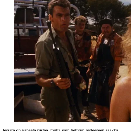
Jessica on vapaata riistaa, mutta vain tiettyyn pisteeseen saakka.