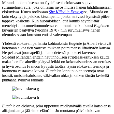
Mirandan olemuksessa on täydellisesti elokuvaan sopiva
surumielinen aura, joka on läsnä myös muissa hänen tähdittämissään
elokuvissa. Kuten roolissaan
She Killed in Ecstasy
ssa, Miranda on
kuin eksynyt ja pelokas kissanpentu, jonka terävissä kynsissä piilee
tappava kosketus. Kun huomioidaan, että kaunis näyttelijätär
menehtyi auto-onnettomuudessa vain muutama kuukausi
Eugénie
n
kuvausten päätyttyä (vuonna 1970), niin surumielisyys hänen
olemuksessaan korostuu entistä vahvempana.
Yhdessä elokuvan parhaista kohtauksista Eugénie ja Albert viettävät
kotonaan aikaa tien varresta mukaan poimimansa liftaritytön kanssa.
He pelaavat juomapeliä ja illan edetessä panokset kovenevat.
Soledad Mirandan erittäin nautinnollisen striptease-esityksen kautta
makaabereille alueille päätyvä leikki on kokonaisuudessaan nerokas
ja hyvä osoitus Francon kyvystä tuottaa täysin elokuvan teemoja ja
luonnetta vastaavaa kuvaa.
Eugénie
n loppupuolen teemoja ovat
insesti, omistushaluisuus, väkivallan uhka ja kaiken tämän keskellä
puhtaana sykkivä rakkaus.
Eugénie
on elokuva, joka uppoutuu miellyttävällä tavalla katsojansa
alitajuntaan ja jää sinne elämään. Jo muutama päivä elokuvan