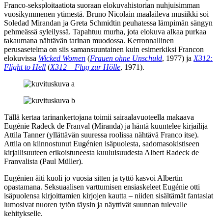
Franco-seksploitaatiota suoraan elokuvahistorian nuhjuisimman
vuosikymmenen ytimestä.
Bruno Nicolain
maalaileva musiikki soi
Soledad Mirandan
ja
Greta Schmidtin
peuhatessa lämpimän sängyn
pehmeässä syleilyssä. Tapahtuu murha, jota elokuva alkaa purkaa
takaumana nähtävän tarinan muodossa. Kerronnallinen
perusasetelma on siis samansuuntainen kuin esimerkiksi
Francon
elokuvissa
Wicked Women
(
Frauen ohne Unschuld
, 1977) ja
X312:
Flight to Hell
(
X312 – Flug zur Hölle
, 1971).
Tällä kertaa tarinankertojana toimii sairaalavuoteella makaava
Eugénie Radeck de Franval (Miranda) ja häntä kuuntelee kirjailija
Attila Tanner (yllättävän suuressa roolissa nähtävä Franco itse).
Attila on kiinnostunut Eugénien isäpuolesta, sadomasokistiseen
kirjallisuuteen erikoistuneesta kuuluisuudesta Albert Radeck de
Franvalista (
Paul Müller
).
Eugénien äiti kuoli jo vuosia sitten ja tyttö kasvoi Albertin
opastamana. Seksuaalisen varttumisen ensiaskeleet Eugénie otti
isäpuolensa kirjoittamien kirjojen kautta – niiden sisältämät fantasiat
lumosivat nuoren tytön täysin ja näyttivät suunnan tulevalle
kehitykselle.