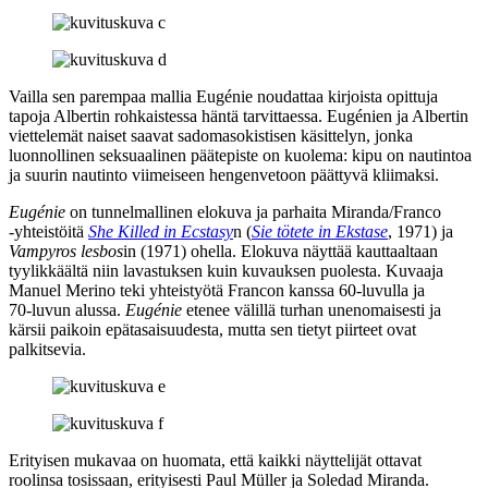
Vailla sen parempaa mallia Eugénie noudattaa kirjoista opittuja
tapoja Albertin rohkaistessa häntä tarvittaessa. Eugénien ja Albertin
viettelemät naiset saavat sadomasokistisen käsittelyn, jonka
luonnollinen seksuaalinen päätepiste on kuolema: kipu on nautintoa
ja suurin nautinto viimeiseen hengenvetoon päättyvä kliimaksi.
Eugénie
on tunnelmallinen elokuva ja parhaita Miranda/Franco
‑yhteistöitä
She Killed in Ecstasy
n (
Sie tötete in Ekstase
, 1971) ja
Vampyros lesbos
in (1971) ohella. Elokuva näyttää kauttaaltaan
tyylikkäältä niin lavastuksen kuin kuvauksen puolesta. Kuvaaja
Manuel Merino
teki yhteistyötä Francon kanssa 60‑luvulla ja
70‑luvun alussa.
Eugénie
etenee välillä turhan unenomaisesti ja
kärsii paikoin epätasaisuudesta, mutta sen tietyt piirteet ovat
palkitsevia.
Erityisen mukavaa on huomata, että kaikki näyttelijät ottavat
roolinsa tosissaan, erityisesti Paul Müller ja Soledad Miranda.