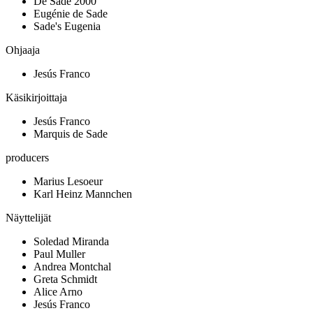
De Sade 2000
Eugénie de Sade
Sade's Eugenia
Ohjaaja
Jesús Franco
Käsikirjoittaja
Jesús Franco
Marquis de Sade
producers
Marius Lesoeur
Karl Heinz Mannchen
Näyttelijät
Soledad Miranda
Paul Muller
Andrea Montchal
Greta Schmidt
Alice Arno
Jesús Franco