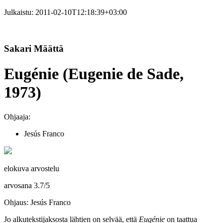
Julkaistu:
2011-02-10T12:18:39+03:00
Sakari Määttä
Eugénie (Eugenie de Sade,
1973)
Ohjaaja:
Jesús Franco
elokuva arvostelu
arvosana
3.7
/
5
Ohjaus: Jesús Franco
Jo alkutekstijaksosta lähtien on selvää, että
Eugénie
on taattua