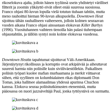
rikoselokuva ajalta, jolloin hänen tyyliinsä usein yhdistetyt värilliset
filtterit ja zoomin ylikäyttö eivät olleet enää suuressa suosiossa.
Franco ohjasi 80‑luvun lopulla vielä totutun tiuhaan tahtiin, mutta
meno rauhoittui hieman 90‑luvun alkupuolella.
Downtown Heat
sijoittuu tähän rauhalliseen vaiheeseen, jolloin kolmen seuraavan
vuoden aikana Franco ohjasi ainoastaan elokuvan
Killer Barbys
(1996). Vuosituhannen vaihteen tienoilla hän palasi tiuhempaan
ohjaustahtiin, ja tällöin syntyi noin kolme elokuvaa vuodessa.
Downtown Heat
in tapahtumat sijoittuvat Väli-Amerikkaan.
Järjestäytynyt rikollisuus ja korruptio ovat arkipäivää ja aiheuttavat
suuresti harmia niin poliisille kuin siviiliväestöllekin. Paikallisen
poliisin työpari kuolee mafian murhaamana ja merkit viittaavat
siihen, että syyllinen on kolumbialainen rikas diplomaatti Don
Tomas, joka hallitsee alamaailmaa yhdessä apurinsa Chuchon
kanssa. Elokuva seuraa poliisitutkimusten etenemistä, mutta
pääosassa on nuori jazzsäveltäjä Paul, jonka tyttöystävä on surmattu.