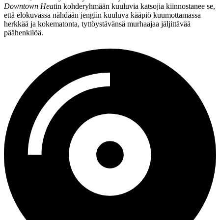
Downtown Heat
in kohderyhmään kuuluvia katsojia kiinnostanee se,
että elokuvassa nähdään jengiin kuuluva kääpiö kuumottamassa
herkkää ja kokematonta, tyttöystävänsä murhaajaa jäljittävää
päähenkilöä.