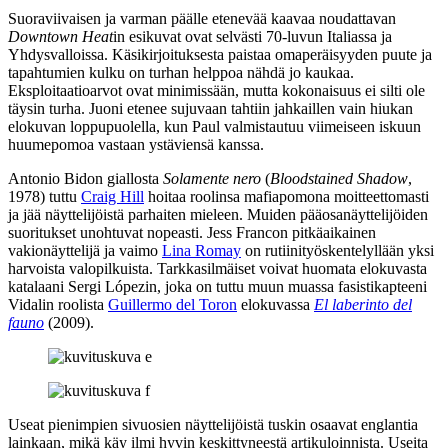
Suoraviivaisen ja varman päälle etenevää kaavaa noudattavan
Downtown Heat
in esikuvat ovat selvästi 70‑luvun Italiassa ja
Yhdysvalloissa. Käsikirjoituksesta paistaa omaperäisyyden puute ja
tapahtumien kulku on turhan helppoa nähdä jo kaukaa.
Eksploitaatioarvot ovat minimissään, mutta kokonaisuus ei silti ole
täysin turha. Juoni etenee sujuvaan tahtiin jahkaillen vain hiukan
elokuvan loppupuolella, kun Paul valmistautuu viimeiseen iskuun
huumepomoa vastaan ystäviensä kanssa.
Antonio Bidon
giallosta
Solamente nero
(
Bloodstained Shadow
,
1978) tuttu
Craig Hill
hoitaa roolinsa mafiapomona moitteettomasti
ja jää näyttelijöistä parhaiten mieleen. Muiden pääosanäyttelijöiden
suoritukset unohtuvat nopeasti. Jess Francon pitkäaikainen
vakionäyttelijä ja vaimo
Lina Romay
on rutiinityöskentelyllään yksi
harvoista valopilkuista. Tarkkasilmäiset voivat huomata elokuvasta
katalaani
Sergi Lópezin
, joka on tuttu muun muassa fasistikapteeni
Vidalin roolista
Guillermo del Toron
elokuvassa
El laberinto del
fauno
(2009).
Useat pienimpien sivuosien näyttelijöistä tuskin osaavat englantia
lainkaan, mikä käy ilmi hyvin keskittyneestä artikuloinnista. Useita