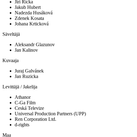
Jirí Rícka
Jakub Hubert
Nadezda Husáková
Zdenek Kosata
Johana Krticková
Säveltäjä
Aleksandr Glazunov
Jan Kalinov
Kuvaaja
Juraj Galvánek
Jan Ruzicka
Levittäjä / Jakelija
Athanor
C-Ga Film
Ceská Televize
Universal Production Partners (UPP)
Ren Corporation Ltd.
d-rights
Maa