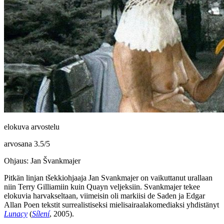
elokuva arvostelu
arvosana
3.5
/
5
Ohjaus: Jan Švankmajer
Pitkän linjan tšekkiohjaaja
Jan Svankmajer
on vaikuttanut urallaan
niin
Terry Gilliamiin
kuin
Quayn
veljeksiin. Svankmajer tekee
elokuvia harvakseltaan, viimeisin oli markiisi
de Saden
ja
Edgar
Allan Poen
tekstit surrealistiseksi mielisairaalakomediaksi yhdistänyt
Lunacy
(
Sílení
, 2005).