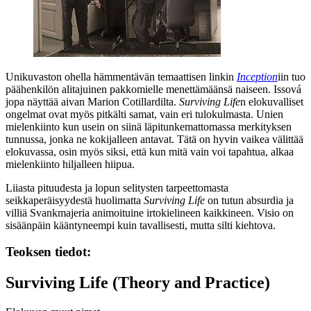
Unikuvaston ohella hämmentävän temaattisen linkin
Inception
iin tuo
päähenkilön alitajuinen pakkomielle menettämäänsä naiseen. Issová
jopa näyttää aivan
Marion Cotillardilta
.
Surviving Life
n elokuvalliset
ongelmat ovat myös pitkälti samat, vain eri tulokulmasta. Unien
mielenkiinto kun usein on siinä läpitunkemattomassa merkityksen
tunnussa, jonka ne kokijalleen antavat. Tätä on hyvin vaikea välittää
elokuvassa, osin myös siksi, että kun mitä vain voi tapahtua, alkaa
mielenkiinto hiljalleen hiipua.
Liiasta pituudesta ja lopun selitysten tarpeettomasta
seikkaperäisyydestä huolimatta
Surviving Life
on tutun absurdia ja
villiä Svankmajeria animoituine irtokielineen kaikkineen. Visio on
sisäänpäin kääntyneempi kuin tavallisesti, mutta silti kiehtova.
Teoksen tiedot:
Surviving Life (Theory and Practice)