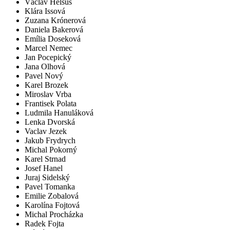
Václav Helsus
Klára Issová
Zuzana Krónerová
Daniela Bakerová
Emília Doseková
Marcel Nemec
Jan Pocepický
Jana Olhová
Pavel Nový
Karel Brozek
Miroslav Vrba
Frantisek Polata
Ludmila Hanuláková
Lenka Dvorská
Vaclav Jezek
Jakub Frydrych
Michal Pokorný
Karel Strnad
Josef Hanel
Juraj Sidelský
Pavel Tomanka
Emilie Zobalová
Karolína Fojtová
Michal Procházka
Radek Fojta