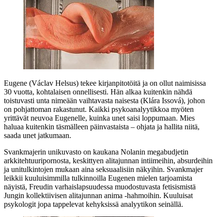
Eugene (
Václav Helsus
) tekee kirjanpitotöitä ja on ollut naimisissa
30 vuotta, kohtalaisen onnellisesti. Hän alkaa kuitenkin nähdä
toistuvasti unta nimeään vaihtavasta naisesta (
Klára Issová
), johon
on pohjattoman rakastunut. Kaikki psykoanalyytikkoa myöten
yrittävät neuvoa Eugenelle, kuinka unet saisi loppumaan. Mies
haluaa kuitenkin täsmälleen päinvastaista – ohjata ja hallita niitä,
saada unet jatkumaan.
Svankmajerin unikuvasto on kaukana Nolanin megabudjetin
arkkitehtuuripornosta, keskittyen alitajunnan intiimeihin, absurdeihin
ja unitulkintojen mukaan aina seksuaalisiin näkyihin. Svankmajer
leikkii kuuluisimmilla tulkinnoilla Eugenen mielen tarjoamista
näyistä,
Freudin
varhaislapsuudessa muodostuvasta fetisismistä
Jungin
kollektiivisen alitajunnan anima ‑hahmoihin. Kuuluisat
psykologit jopa tappelevat kehyksissä analyytikon seinällä.