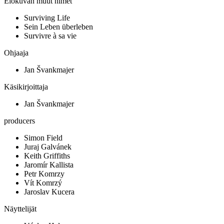
Elokuvan muut nimet
Surviving Life
Sein Leben überleben
Survivre à sa vie
Ohjaaja
Jan Švankmajer
Käsikirjoittaja
Jan Švankmajer
producers
Simon Field
Juraj Galvánek
Keith Griffiths
Jaromír Kallista
Petr Komrzy
Vít Komrzý
Jaroslav Kucera
Näyttelijät