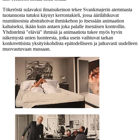
Tökeröstä sulavaksi ilmaisukeinon tekee Svankmajerin aiemmasta
tuotannosta tutuksi käynyt kerrontakieli, jossa äärilähikuvat
ruumiinosista abstrahoivat ihmiskehon jo itsessään animaation
kaltaiseksi, ikään kuin antaen joka palalle itsenäisen kontrollin.
Yhdistelmä "eläviä" ihmisiä ja animaatiota tukee myös hyvin
näkemystä unien luonteesta, jotka usein vaihtuvat tarkan
konkreettisista yksityiskohdista epätodelliseen ja jatkuvasti uudelleen
muovautuvaan massaan.