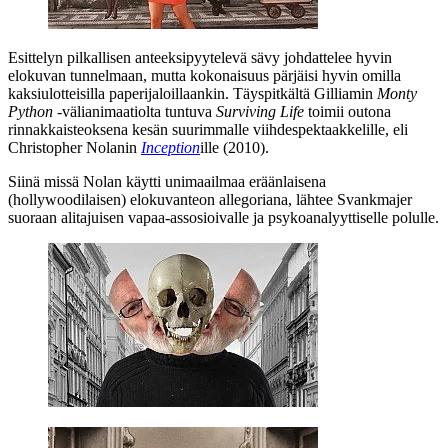
Esittelyn pilkallisen anteeksipyytelevä sävy johdattelee hyvin
elokuvan tunnelmaan, mutta kokonaisuus pärjäisi hyvin omilla
kaksiulotteisilla paperijaloillaankin. Täyspitkältä Gilliamin
Monty
Python
‑välianimaatiolta tuntuva
Surviving Life
toimii outona
rinnakkaisteoksena kesän suurimmalle viihdespektaakkelille, eli
Christopher Nolanin
Inception
ille (2010).
Siinä missä Nolan käytti unimaailmaa eräänlaisena
(hollywoodilaisen) elokuvanteon allegoriana, lähtee Svankmajer
suoraan alitajuisen vapaa-assosioivalle ja psykoanalyyttiselle polulle.