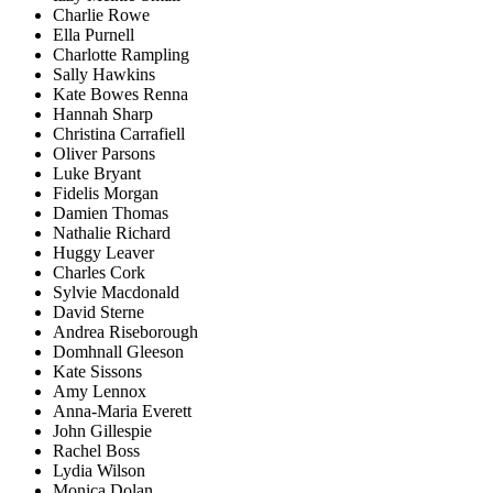
Charlie Rowe
Ella Purnell
Charlotte Rampling
Sally Hawkins
Kate Bowes Renna
Hannah Sharp
Christina Carrafiell
Oliver Parsons
Luke Bryant
Fidelis Morgan
Damien Thomas
Nathalie Richard
Huggy Leaver
Charles Cork
Sylvie Macdonald
David Sterne
Andrea Riseborough
Domhnall Gleeson
Kate Sissons
Amy Lennox
Anna-Maria Everett
John Gillespie
Rachel Boss
Lydia Wilson
Monica Dolan