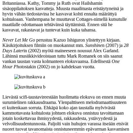
Britanniassa. Kathy, Tommy ja Ruth ovat Hailshamin
sisäoppilaitoksen kasvatteja. Muusta maailmasta eristäytyneinä ja
hyvin vähän tiedostavina he kasvavat kohti ennalta määrättyä
kohtaloaan. Vanhempana he muuttavat Cottages-nimellä kutsutulle
maatilalle odottamaan tehtävänsä täyttämistä. Ennen sitä he
kasvavat, rakastavat ja tuntevat kuin kuka tahansa.
Never Let Me Go
perustuu
Kazuo Ishiguron
ylistettyyn kirjaan.
Käsikirjoituksen filmiin on muokannut mm.
Sunshine
n (2007) ja
28
Days Later
in (2002) myötä maineeseen noussut
Alex Garland
.
Lähinnä musiikkivideoistaan tuttu
Mark Romanek
on siis saanut
vankan taustan vasta kolmanteen elokuvaansa. Edellisestä
One
Hour Photo
stakin (2002) on jo kahdeksan vuotta.
Lievästä scifi-taustavireestään huolimatta elokuva on ennen muuta
surumielinen rakkausdraama. Ylenpalttiseen melodramaattisuuteen
ei kuitenkaan sorruta. Ehkäpä koko ajan taustalla mylvivästä
kammottavasta kohtalosta johtuen elokuva onnistuu tavoittamaan
jotain koskettavaa ihmisyydestä, rakkaudesta, ystävyydestä ja
velvollisuudentunnosta. Paljolti vain huhujen varassa itseään etsivät
nuoret tuovat tavanomaista onnistuneemmin epävarman kasvamisen