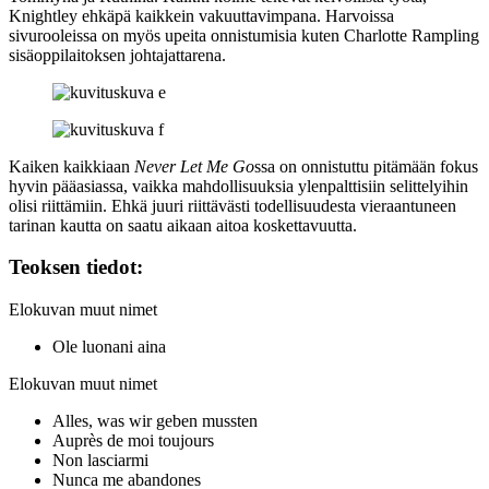
Knightley ehkäpä kaikkein vakuuttavimpana. Harvoissa
sivurooleissa on myös upeita onnistumisia kuten
Charlotte Rampling
sisäoppilaitoksen johtajattarena.
Kaiken kaikkiaan
Never Let Me Go
ssa on onnistuttu pitämään fokus
hyvin pääasiassa, vaikka mahdollisuuksia ylenpalttisiin selittelyihin
olisi riittämiin. Ehkä juuri riittävästi todellisuudesta vieraantuneen
tarinan kautta on saatu aikaan aitoa koskettavuutta.
Teoksen tiedot:
Elokuvan muut nimet
Ole luonani aina
Elokuvan muut nimet
Alles, was wir geben mussten
Auprès de moi toujours
Non lasciarmi
Nunca me abandones