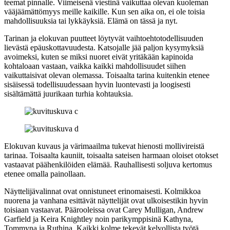
teemat pinnalle. Viimeisenä viestinä vaikuttaa olevan kuoleman
vääjäämättömyys meille kaikille. Kun sen aika on, ei ole toisia
mahdollisuuksia tai lykkäyksiä. Elämä on tässä ja nyt.
Tarinan ja elokuvan puutteet löytyvät vaihtoehtotodellisuuden
lievästä epäuskottavuudesta. Katsojalle jää paljon kysymyksiä
avoimeksi, kuten se miksi nuoret eivät yritäkään kapinoida
kohtaloaan vastaan, vaikka kaikki mahdollisuudet siihen
vaikuttaisivat olevan olemassa. Toisaalta tarina kuitenkin etenee
sisäisessä todellisuudessaan hyvin luontevasti ja loogisesti
sisältämättä juurikaan turhia kohtauksia.
Elokuvan kuvaus ja värimaailma tukevat hienosti mollivireistä
tarinaa. Toisaalta kauniit, toisaalta sateisen harmaan oloiset otokset
vastaavat päähenkilöiden elämää. Rauhallisesti soljuva kertomus
etenee omalla painollaan.
Näyttelijävalinnat ovat onnistuneet erinomaisesti. Kolmikkoa
nuorena ja vanhana esittävät näyttelijät ovat ulkoisestikin hyvin
toisiaan vastaavat. Päärooleissa ovat
Carey Mulligan
,
Andrew
Garfield
ja
Keira Knightley
noin parikymppisinä Kathyna,
Tommyna ja Ruthina. Kaikki kolme tekevät kelvollista työtä,