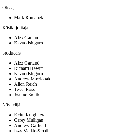
Ohjaaja
Mark Romanek
Käsikirjoittaja
Alex Garland
Kazuo Ishiguro
producers
Alex Garland
Richard Hewitt
Kazuo Ishiguro
Andrew Macdonald
Allon Reich
Tessa Ross
Joanne Smith
Näyttelijät
Keira Knightley
Carey Mulligan
Andrew Garfield
Izzy Meikle-Small