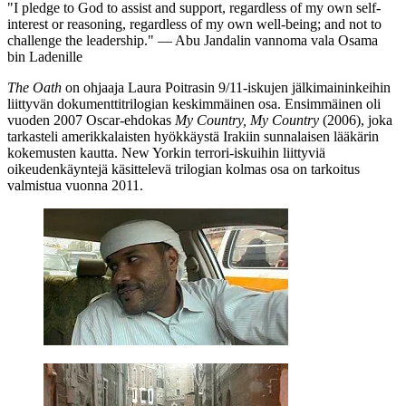
"I pledge to God to assist and support, regardless of my own self-
interest or reasoning, regardless of my own well-being; and not to
challenge the leadership." — Abu Jandalin vannoma vala Osama
bin Ladenille
The Oath
on ohjaaja
Laura Poitrasin
9/11-iskujen jälkimaininkeihin
liittyvän dokumenttitrilogian keskimmäinen osa. Ensimmäinen oli
vuoden 2007 Oscar-ehdokas
My Country, My Country
(2006), joka
tarkasteli amerikkalaisten hyökkäystä Irakiin sunnalaisen lääkärin
kokemusten kautta. New Yorkin terrori-iskuihin liittyviä
oikeudenkäyntejä käsittelevä trilogian kolmas osa on tarkoitus
valmistua vuonna 2011.