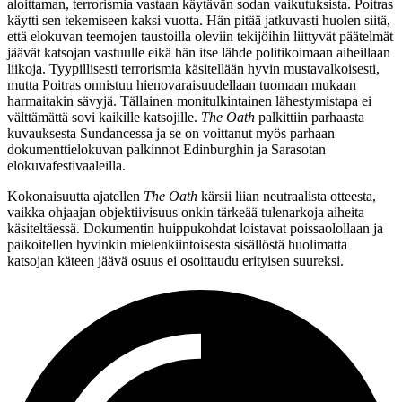
aloittaman, terrorismia vastaan käytävän sodan vaikutuksista. Poitras
käytti sen tekemiseen kaksi vuotta. Hän pitää jatkuvasti huolen siitä,
että elokuvan teemojen taustoilla oleviin tekijöihin liittyvät päätelmät
jäävät katsojan vastuulle eikä hän itse lähde politikoimaan aiheillaan
liikoja. Tyypillisesti terrorismia käsitellään hyvin mustavalkoisesti,
mutta Poitras onnistuu hienovaraisuudellaan tuomaan mukaan
harmaitakin sävyjä. Tällainen monitulkintainen lähestymistapa ei
välttämättä sovi kaikille katsojille.
The Oath
palkittiin parhaasta
kuvauksesta Sundancessa ja se on voittanut myös parhaan
dokumenttielokuvan palkinnot Edinburghin ja Sarasotan
elokuvafestivaaleilla.
Kokonaisuutta ajatellen
The Oath
kärsii liian neutraalista otteesta,
vaikka ohjaajan objektiivisuus onkin tärkeää tulenarkoja aiheita
käsiteltäessä. Dokumentin huippukohdat loistavat poissaolollaan ja
paikoitellen hyvinkin mielenkiintoisesta sisällöstä huolimatta
katsojan käteen jäävä osuus ei osoittaudu erityisen suureksi.