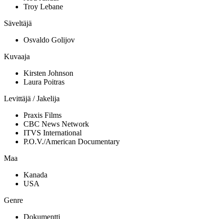
Troy Lebane
Säveltäjä
Osvaldo Golijov
Kuvaaja
Kirsten Johnson
Laura Poitras
Levittäjä / Jakelija
Praxis Films
CBC News Network
ITVS International
P.O.V./American Documentary
Maa
Kanada
USA
Genre
Dokumentti