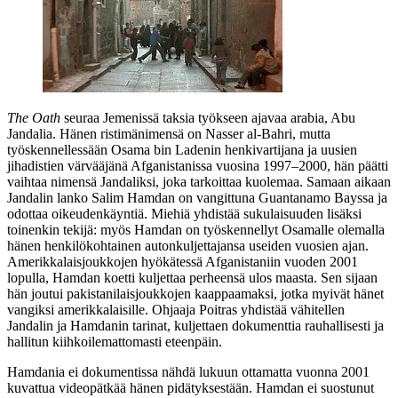
The Oath
seuraa Jemenissä taksia työkseen ajavaa arabia, Abu
Jandalia. Hänen ristimänimensä on
Nasser al‑Bahri
, mutta
työskennellessään Osama bin Ladenin henkivartijana ja uusien
jihadistien värvääjänä Afganistanissa vuosina 1997–2000, hän päätti
vaihtaa nimensä Jandaliksi, joka tarkoittaa kuolemaa. Samaan aikaan
Jandalin lanko
Salim Hamdan
on vangittuna Guantanamo Bayssa ja
odottaa oikeudenkäyntiä. Miehiä yhdistää sukulaisuuden lisäksi
toinenkin tekijä: myös Hamdan on työskennellyt Osamalle olemalla
hänen henkilökohtainen autonkuljettajansa useiden vuosien ajan.
Amerikkalaisjoukkojen hyökätessä Afganistaniin vuoden 2001
lopulla, Hamdan koetti kuljettaa perheensä ulos maasta. Sen sijaan
hän joutui pakistanilaisjoukkojen kaappaamaksi, jotka myivät hänet
vangiksi amerikkalaisille. Ohjaaja Poitras yhdistää vähitellen
Jandalin ja Hamdanin tarinat, kuljettaen dokumenttia rauhallisesti ja
hallitun kiihkoilemattomasti eteenpäin.
Hamdania ei dokumentissa nähdä lukuun ottamatta vuonna 2001
kuvattua videopätkää hänen pidätyksestään. Hamdan ei suostunut