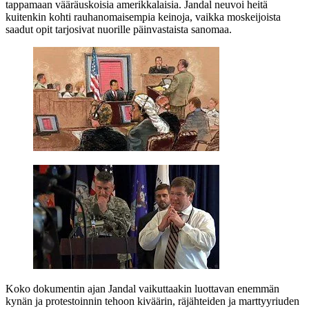
tappamaan vääräuskoisia amerikkalaisia. Jandal neuvoi heitä
kuitenkin kohti rauhanomaisempia keinoja, vaikka moskeijoista
saadut opit tarjosivat nuorille päinvastaista sanomaa.
Koko dokumentin ajan Jandal vaikuttaakin luottavan enemmän
kynän ja protestoinnin tehoon kiväärin, räjähteiden ja marttyyriuden