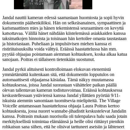
Jandal nauttii kameran edessä saamastaan huomiosta ja sopii hyvin
dokumentin päähenkilöksi. Hän on selkeäsanainen, sympaattinen ja
karismaattinen mies ja hänen tekemistensä seuraaminen on kevyttä
katsottavaa. Välillä hänet nähdään kiistelemässä asiakkaiden kanssa
taksimatkojen hinnoista ja toisinaan hän kertoilee omasta taustastaan
ja historiastaan. Puheliaan ja impulsiivisen miehen kanssa ei
ristiriitaisuuksilta voida välttyä. Eräässä haastattelussa hän mm.
pyytää ohjaajaa poistamaan aiemman kohtauksen, koska alkaa katua
sanojaan. Poitras ei tällaiseen tietenkään suostunut.
Jandal pyrkii alituisesti kontrolloimaan elokuvan etenemistä
ymmärtämättä kuitenkaan sitä, että dokumentin lopputulos on
automaattisesti ohjaajansa käsialaa. Tämä näkyy muutamassa
kohtauksessa, joissa Jandal suorastaan vähättelee paikan päällä
olevan tallentavan kameran todistusvoimaa. Eräässä kohtauksessa
keskustellessaan ystäviensä kanssa Jandal yllättäen pyörtää 9/11-
iskuista aiemmin sanomiaan tuomitsevia mielipiteitä. The Village
Voicelle antamassaan haastattelussa ohjaaja Laura Poitras kertoo
kohtauksesta, jossa nuoret wannabe-jihadistit keskustelevat Jandalin
kanssa. Poitrasin mukaan nuorisolla oli tulenpalava halu saada jotain
merkityksellistä toimintaa elämäänsä ja heille olisi riittänyt pienikin
rohkaisun sana siihen, että he olisivat tarttuneet aseisiin ja lähteneet