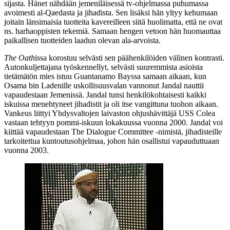
sijasta. Hänet nähdään jemeniläisessä tv‑ohjelmassa puhumassa
avoimesti al‑Qaedasta ja jihadista. Sen lisäksi hän yltyy kehumaan
joitain länsimaisia tuotteita kavereilleen siitä huolimatta, että ne ovat
ns. harhaoppisten tekemiä. Samaan hengen vetoon hän huomauttaa
paikallisen tuotteiden laadun olevan ala‑arvoista.
The Oath
issa korostuu selvästi sen päähenkilöiden välinen kontrasti.
Autonkuljettajana työskennellyt, selvästi suuremmista asioista
tietämätön mies istuu Guantanamo Bayssa samaan aikaan, kun
Osama bin Ladenille uskollisuusvalan vannonut Jandal nauttii
vapaudestaan Jemenissä. Jandal tunsi henkilökohtaisesti kaikki
iskuissa menehtyneet jihadistit ja oli itse vangittuna tuohon aikaan.
Vankeus liittyi Yhdysvaltojen laivaston ohjushävittäjä USS Colea
vastaan tehtyyn pommi-iskuun lokakuussa vuonna 2000. Jandal voi
kiittää vapaudestaan The Dialogue Committee ‑nimistä, jihadisteille
tarkoitettua kuntoutusohjelmaa, johon hän osallistui vapauduttuaan
vuonna 2003.