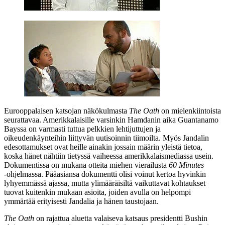
Eurooppalaisen katsojan näkökulmasta
The Oath
on mielenkiintoista
seurattavaa. Amerikkalaisille varsinkin Hamdanin aika Guantanamo
Bayssa on varmasti tuttua pelkkien lehtijuttujen ja
oikeudenkäynteihin liittyvän uutisoinnin tiimoilta. Myös Jandalin
edesottamukset ovat heille ainakin jossain määrin yleistä tietoa,
koska hänet nähtiin tietyssä vaiheessa amerikkalaismediassa usein.
Dokumentissa on mukana otteita miehen vierailusta
60 Minutes
‑ohjelmassa. Pääasiansa dokumentti olisi voinut kertoa hyvinkin
lyhyemmässä ajassa, mutta ylimääräisiltä vaikuttavat kohtaukset
tuovat kuitenkin mukaan asioita, joiden avulla on helpompi
ymmärtää erityisesti Jandalia ja hänen taustojaan.
The Oath
on rajattua aluetta valaiseva katsaus presidentti Bushin