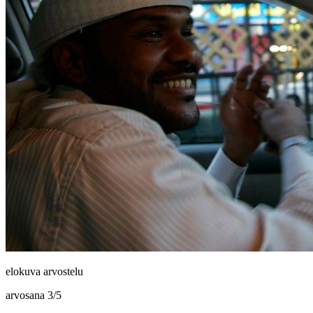
elokuva arvostelu
arvosana
3
/
5