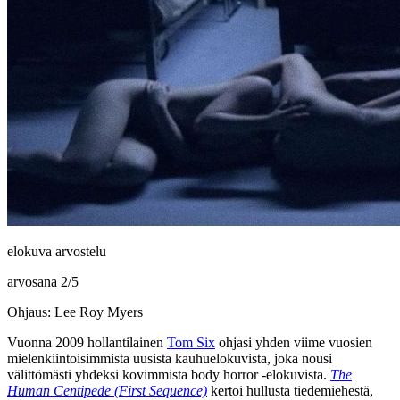
elokuva arvostelu
arvosana
2
/
5
Ohjaus: Lee Roy Myers
Vuonna 2009 hollantilainen
Tom Six
ohjasi yhden viime vuosien
mielenkiintoisimmista uusista kauhuelokuvista, joka nousi
välittömästi yhdeksi kovimmista body horror ‑elokuvista.
The
Human Centipede (First Sequence)
kertoi hullusta tiedemiehestä,