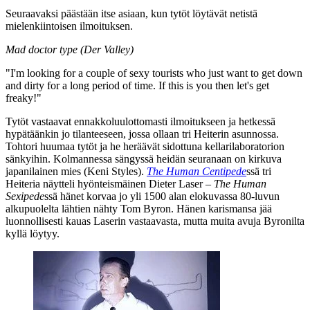
Seuraavaksi päästään itse asiaan, kun tytöt löytävät netistä
mielenkiintoisen ilmoituksen.
Mad doctor type (Der Valley)
"I'm looking for a couple of sexy tourists who just want to get down
and dirty for a long period of time. If this is you then let's get
freaky!"
Tytöt vastaavat ennakkoluulottomasti ilmoitukseen ja hetkessä
hypätäänkin jo tilanteeseen, jossa ollaan tri Heiterin asunnossa.
Tohtori huumaa tytöt ja he heräävät sidottuna kellarilaboratorion
sänkyihin. Kolmannessa sängyssä heidän seuranaan on kirkuva
japanilainen mies (
Keni Styles
).
The Human Centipede
ssä tri
Heiteria näytteli hyönteismäinen
Dieter Laser
–
The Human
Sexipede
ssä hänet korvaa jo yli 1500 alan elokuvassa 80‑luvun
alkupuolelta lähtien nähty
Tom Byron
. Hänen karismansa jää
luonnollisesti kauas Laserin vastaavasta, mutta muita avuja Byronilta
kyllä löytyy.