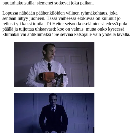
puutarhakutsuilla: siemenet sotkevat joka paikan.
Lopussa nähdään päähenkilöiden välinen ryhmäkohtaus, joka
sentään liittyy juoneen. Tässä vaiheessa elokuvaa on kulunut jo
reilusti yli kaksi tuntia. Tri Heiter seisoo koe‑eläintensä edessä puku
päällä ja tuijottaa uhkaavasti; koe on valmis, mutta onko kyseessä
kliimaksi vai antikliimaksi? Se selviää katsojalle vain yhdellä tavalla.