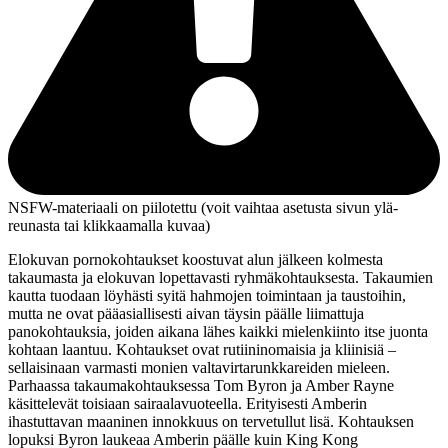
NSFW-materiaali on piilotettu (voit vaihtaa asetusta sivun ylä­
reunasta tai klikkaamalla kuvaa)
Elokuvan pornokohtaukset koostuvat alun jälkeen kolmesta
takaumasta ja elokuvan lopettavasti ryhmäkohtauksesta. Takaumien
kautta tuodaan löyhästi syitä hahmojen toimintaan ja taustoihin,
mutta ne ovat pääasiallisesti aivan täysin päälle liimattuja
panokohtauksia, joiden aikana lähes kaikki mielenkiinto itse juonta
kohtaan laantuu. Kohtaukset ovat rutiininomaisia ja kliinisiä –
sellaisinaan varmasti monien valtavirtarunkkareiden mieleen.
Parhaassa takaumakohtauksessa Tom Byron ja
Amber Rayne
käsittelevät toisiaan sairaalavuoteella. Erityisesti Amberin
ihastuttavan maaninen innokkuus on tervetullut lisä. Kohtauksen
lopuksi Byron laukeaa Amberin päälle kuin King Kong