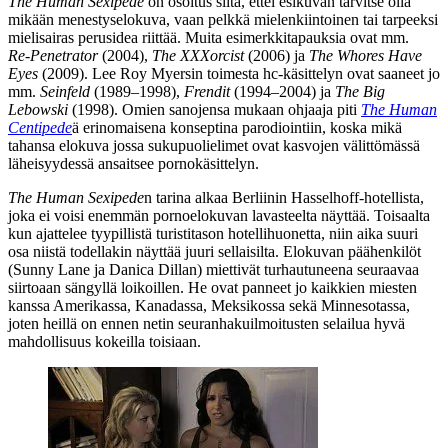
The Human Sexipede
on osoitus siitä, ettei esikuvan tarvitse olla
mikään menestyselokuva, vaan pelkkä mielenkiintoinen tai tarpeeksi
mielisairas perusidea riittää. Muita esimerkkitapauksia ovat mm.
Re‑Penetrator
(2004),
The XXXorcist
(2006) ja
The Whores Have
Eyes
(2009).
Lee Roy Myersin
toimesta hc‑käsittelyn ovat saaneet jo
mm.
Seinfeld
(1989–1998),
Frendit
(1994–2004) ja
The Big
Lebowski
(1998). Omien sanojensa mukaan ohjaaja piti
The Human
Centipede
ä erinomaisena konseptina parodiointiin, koska mikä
tahansa elokuva jossa sukupuolielimet ovat kasvojen välittömässä
läheisyydessä ansaitsee pornokäsittelyn.
The Human Sexipede
n tarina alkaa Berliinin Hasselhoff-hotellista,
joka ei voisi enemmän pornoelokuvan lavasteelta näyttää. Toisaalta
kun ajattelee tyypillistä turistitason hotellihuonetta, niin aika suuri
osa niistä todellakin näyttää juuri sellaisilta. Elokuvan päähenkilöt
(
Sunny Lane
ja
Danica Dillan
) miettivät turhautuneena seuraavaa
siirtoaan sängyllä loikoillen. He ovat panneet jo kaikkien miesten
kanssa Amerikassa, Kanadassa, Meksikossa sekä Minnesotassa,
joten heillä on ennen netin seuranhakuilmoitusten selailua hyvä
mahdollisuus kokeilla toisiaan.