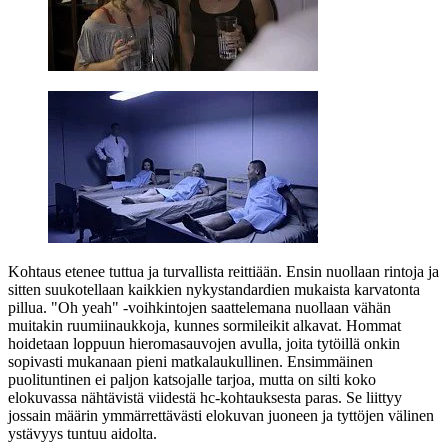
Kohtaus etenee tuttua ja turvallista reittiään. Ensin nuollaan rintoja ja
sitten suukotellaan kaikkien nykystandardien mukaista karvatonta
pillua.
"Oh yeah"
‑voihkintojen saattelemana nuollaan vähän
muitakin ruumiinaukkoja, kunnes sormileikit alkavat. Hommat
hoidetaan loppuun hieromasauvojen avulla, joita tytöillä onkin
sopivasti mukanaan pieni matkalaukullinen. Ensimmäinen
puolituntinen ei paljon katsojalle tarjoa, mutta on silti koko
elokuvassa nähtävistä viidestä hc‑kohtauksesta paras. Se liittyy
jossain määrin ymmärrettävästi elokuvan juoneen ja tyttöjen välinen
ystävyys tuntuu aidolta.