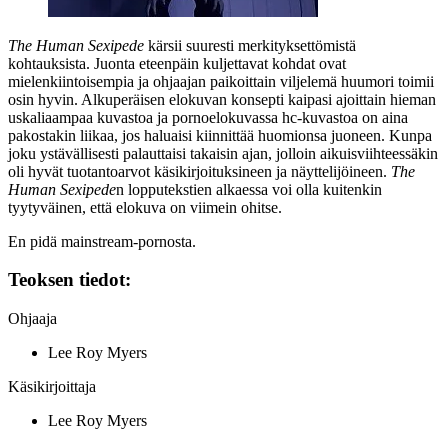
The Human Sexipede
kärsii suuresti merkityksettömistä
kohtauksista. Juonta eteenpäin kuljettavat kohdat ovat
mielenkiintoisempia ja ohjaajan paikoittain viljelemä huumori toimii
osin hyvin. Alkuperäisen elokuvan konsepti kaipasi ajoittain hieman
uskaliaampaa kuvastoa ja pornoelokuvassa hc‑kuvastoa on aina
pakostakin liikaa, jos haluaisi kiinnittää huomionsa juoneen. Kunpa
joku ystävällisesti palauttaisi takaisin ajan, jolloin aikuisviihteessäkin
oli hyvät tuotantoarvot käsikirjoituksineen ja näyttelijöineen.
The
Human Sexipede
n lopputekstien alkaessa voi olla kuitenkin
tyytyväinen, että elokuva on viimein ohitse.
En pidä mainstream-pornosta.
Teoksen tiedot:
Ohjaaja
Lee Roy Myers
Käsikirjoittaja
Lee Roy Myers