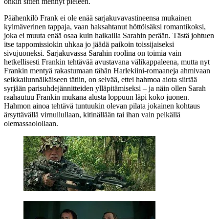
onkin sitten mennyt pieleen.
Päähenkilö Frank ei ole enää sarjakuvavastineensa mukainen
kylmäverinen tappaja, vaan haksahtanut höttöisäksi romantikoksi,
joka ei muuta enää osaa kuin haikailla Sarahin perään. Tästä johtuen
itse tappomissiokin uhkaa jo jäädä paikoin toissijaiseksi
sivujuoneksi. Sarjakuvassa Sarahin roolina on toimia vain
hetkellisesti Frankin tehtävää avustavana välikappaleena, mutta nyt
Frankin mentyä rakastumaan tähän Harlekiini-romaaneja ahmivaan
seikkailunnälkäiseen tätiin, on selvää, ettei hahmoa aiota siirtää
syrjään parisuhdejännitteiden ylläpitämiseksi – ja näin ollen Sarah
raahautuu Frankin mukana alusta loppuun läpi koko juonen.
Hahmon ainoa tehtävä tuntuukin olevan pilata jokainen kohtaus
ärsyttävällä virnuilullaan, kitinällään tai ihan vain pelkällä
olemassaolollaan.