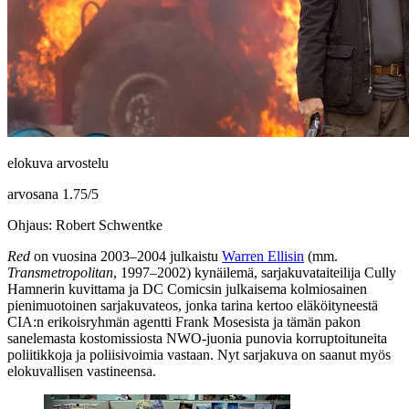
elokuva arvostelu
arvosana
1.75
/
5
Ohjaus: Robert Schwentke
Red
on vuosina 2003–2004 julkaistu
Warren Ellisin
(mm.
Transmetropolitan
, 1997–2002) kynäilemä, sarjakuvataiteilija
Cully
Hamnerin
kuvittama ja DC Comicsin julkaisema kolmiosainen
pienimuotoinen sarjakuvateos, jonka tarina kertoo eläköityneestä
CIA:n erikoisryhmän agentti Frank Mosesista ja tämän pakon
sanelemasta kostomissiosta NWO‑juonia punovia korruptoituneita
poliitikkoja ja poliisivoimia vastaan. Nyt sarjakuva on saanut myös
elokuvallisen vastineensa.