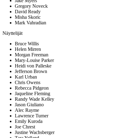
Jake Myers
Gregory Noveck
David Ready
Misha Skoric
Mark Vahradian
Näyttelijät
Bruce Willis
Helen Mirren
Morgan Freeman
Mary-Louise Parker
Heidi von Palleske
Jefferson Brown
Karl Urban
Chris Owens
Rebecca Pidgeon
Jaqueline Fleming
Randy Wade Kelley
Jason Giuliano
Alec Rayme
Lawrence Turner
Emily Kuroda
Joe Chrest
Justine Wachsberger
Tara Yelland