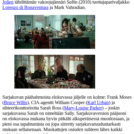
Jolien
tähdittämän vakoojajännäri
Salt
in (2010) tuottajaparivaljakko
Lorenzo di Bonaventura
ja
Mark Vahradian
.
Sarjakuvan päähahmoista elokuvassa jäljelle on kolme: Frank Moses
(
Bruce Willis
), CIA‑agentti William Cooper (
Karl Urban
) ja
sihteerikonttorirotta Sarah Ross (
Mary-Louise Parker
) – joskin
sarjakuvassa Sarah on nimeltään Sally. Sarjakuvaversion pääjuoni
on elokuvassa mukana hyvin pitkälti alkuperäisessä muodossaan, ja
pieni osa tapahtumista on jopa siirretty sarjakuvaruuduntarkasti
mukaan sellaisenaan. Muokattujen osioden suhteen lähes kaikki