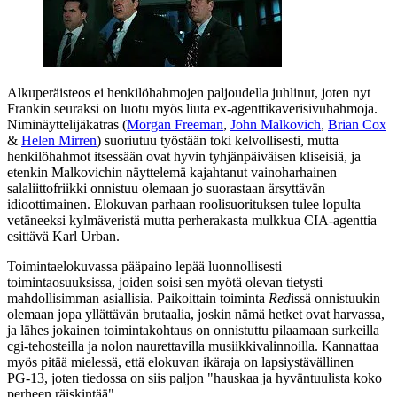
Alkuperäisteos ei henkilöhahmojen paljoudella juhlinut, joten nyt
Frankin seuraksi on luotu myös liuta ex‑agenttikaveri­sivuhahmoja.
Niminäyttelijäkatras (
Morgan Freeman
,
John Malkovich
,
Brian Cox
&
Helen Mirren
) suoriutuu työstään toki kelvollisesti, mutta
henkilöhahmot itsessään ovat hyvin tyhjänpäiväisen kliseisiä, ja
etenkin Malkovichin näyttelemä kajahtanut vainoharhainen
salaliittofriikki onnistuu olemaan jo suorastaan ärsyttävän
idioottimainen. Elokuvan parhaan roolisuorituksen tulee lopulta
vetäneeksi kylmäveristä mutta perherakasta mulkkua CIA‑agenttia
esittävä Karl Urban.
Toimintaelokuvassa pääpaino lepää luonnollisesti
toimintaosuuksissa, joiden soisi sen myötä olevan tietysti
mahdollisimman asiallisia. Paikoittain toiminta
Red
issä onnistuukin
olemaan jopa yllättävän brutaalia, joskin nämä hetket ovat harvassa,
ja lähes jokainen toimintakohtaus on onnistuttu pilaamaan surkeilla
cgi‑tehosteilla ja nolon naurettavilla musiikkivalinnoilla. Kannattaa
myös pitää mielessä, että elokuvan ikäraja on lapsiystävällinen
PG‑13, joten tiedossa on siis paljon "hauskaa ja hyväntuulista koko
perheen räiskintää".