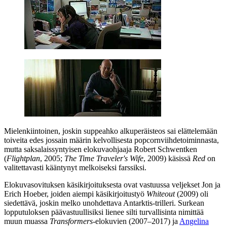
Mielenkiintoinen, joskin suppeahko alkuperäisteos sai elättelemään
toiveita edes jossain määrin kelvollisesta popcornviihdetoiminnasta,
mutta saksalaissyntyisen elokuvaohjaaja
Robert Schwentken
(
Flightplan
, 2005;
The Time Traveler's Wife
, 2009) käsissä
Red
on
valitettavasti kääntynyt melkoiseksi farssiksi.
Elokuvasovituksen käsikirjoituksesta ovat vastuussa veljekset
Jon
ja
Erich Hoeber
, joiden aiempi käsikirjoitustyö
Whiteout
(2009) oli
siedettävä, joskin melko unohdettava Antarktis-trilleri. Surkean
lopputuloksen päävastuullisiksi lienee silti turvallisinta nimittää
muun muassa
Transformers
-elokuvien (2007–2017) ja
Angelina