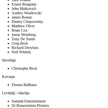
Ernest Borgnine
John Malkovich
Audrey Wasilewski
James Remar
Dmitry Chepovetsky
Matthew Olver
Brian Cox
Jason Weinberg
Tony De Santis
Greg Bryk
Richard Dreyfuss
Neil Whitely
Säveltäjä
Christophe Beck
Kuvaaja
Florian Ballhaus
Levittäjä / Jakelija
Summit Entertainment
Di Bonaventura Pictures