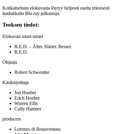
Kotikatseluun elokuvasta löytyy helposti useita teknisesti
laadukkaita Blu‑ray-julkaisuja.
Teoksen tiedot:
Elokuvan muut nimet
R.E.D. – Älter. Härter. Besser.
R.E.D.
Ohjaaja
Robert Schwentke
Käsikirjoittaja
Jon Hoeber
Erich Hoeber
Warren Ellis
Cully Hamner
producers
Lorenzo di Bonaventura