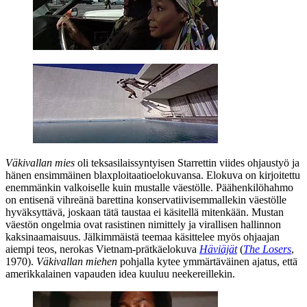
Väkivallan mies
oli teksasilaissyntyisen Starrettin viides ohjaustyö ja
hänen ensimmäinen blaxploitaatioelokuvansa. Elokuva on kirjoitettu
enemmänkin valkoiselle kuin mustalle väestölle. Päähenkilöhahmo
on entisenä vihreänä barettina konservatiivisemmallekin väestölle
hyväksyttävä, joskaan tätä taustaa ei käsitellä mitenkään. Mustan
väestön ongelmia ovat rasistinen nimittely ja virallisen hallinnon
kaksinaamaisuus. Jälkimmäistä teemaa käsittelee myös ohjaajan
aiempi teos, nerokas Vietnam-prätkäelokuva
Häviäjät
(
The Losers
,
1970).
Väkivallan miehen
pohjalla kytee ymmärtäväinen ajatus, että
amerikkalainen vapauden idea kuuluu neekereillekin.