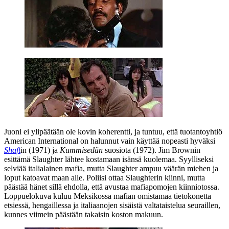
Juoni ei ylipäätään ole kovin koherentti, ja tuntuu, että tuotantoyhtiö
American International on halunnut vain käyttää nopeasti hyväksi
Shaft
in (1971) ja
Kummisedän
suosiota (1972).
Jim Brownin
esittämä Slaughter lähtee kostamaan isänsä kuolemaa. Syylliseksi
selviää italialainen mafia, mutta Slaughter ampuu väärän miehen ja
loput katoavat maan alle. Poliisi ottaa Slaughterin kiinni, mutta
päästää hänet sillä ehdolla, että avustaa mafiapomojen kiinniotossa.
Loppuelokuva kuluu Meksikossa mafian omistamaa tietokonetta
etsiessä, hengaillessa ja italiaanojen sisäistä valtataistelua seuraillen,
kunnes viimein päästään takaisin koston makuun.