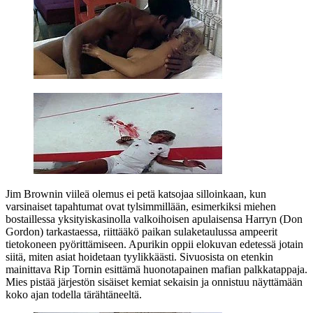
Jim Brownin viileä olemus ei petä katsojaa silloinkaan, kun
varsinaiset tapahtumat ovat tylsimmillään, esimerkiksi miehen
bostaillessa yksityiskasinolla valkoihoisen apulaisensa Harryn (
Don
Gordon
) tarkastaessa, riittääkö paikan sulaketaulussa ampeerit
tietokoneen pyörittämiseen. Apurikin oppii elokuvan edetessä jotain
siitä, miten asiat hoidetaan tyylikkäästi. Sivuosista on etenkin
mainittava
Rip Tornin
esittämä huonotapainen mafian palkkatappaja.
Mies pistää järjestön sisäiset kemiat sekaisin ja onnistuu näyttämään
koko ajan todella tärähtäneeltä.