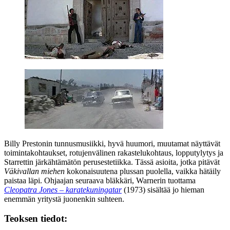
Billy Prestonin
tunnusmusiikki, hyvä huumori, muutamat näyttävät
toimintakohtaukset, rotujenvälinen rakastelukohtaus, lopputylytys ja
Starrettin järkähtämätön perusestetiikka. Tässä asioita, jotka pitävät
Väkivallan miehen
kokonaisuutena plussan puolella, vaikka hätäily
paistaa läpi. Ohjaajan seuraava bläkkäri, Warnerin tuottama
Cleopatra Jones – karatekuningatar
(1973) sisältää jo hieman
enemmän yritystä juonenkin suhteen.
Teoksen tiedot: