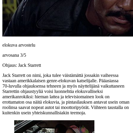
elokuva arvostelu
arvosana
3
/
5
Ohjaus: Jack Starrett
Jack Starrett
on nimi, joka tulee väistämättä jossakin vaiheessa
vastaan amerikkalaisen genre-elokuvan katselijalle. Pääasiassa
70‑luvulla ohjauksensa tehneen ja myös näyttelijänä vaikuttaneen
Starrettin ohjaustyyliä voisi luonnehtia elokuvalliseksi
amerikanrokiksi: hieman lattea ja televisiomainen look on
erottamaton osa näitä elokuvia, ja pintasilauksen antavat usein oman
roolinsa saavat nopeat autot tai moottoripyörät. Viihteen taustalla on
kuitenkin usein yhteiskunnallisiakin teemoja.