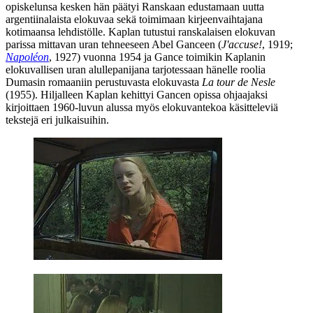
opiskelunsa kesken hän päätyi Ranskaan edustamaan uutta
argentiinalaista elokuvaa sekä toimimaan kirjeenvaihtajana
kotimaansa lehdistölle. Kaplan tutustui ranskalaisen elokuvan
parissa mittavan uran tehneeseen
Abel Ganceen
(
J'accuse!
, 1919;
Napoléon
, 1927) vuonna 1954 ja Gance toimikin Kaplanin
elokuvallisen uran alullepanijana tarjotessaan hänelle roolia
Dumasin
romaaniin perustuvasta elokuvasta
La tour de Nesle
(1955). Hiljalleen Kaplan kehittyi Gancen opissa ohjaajaksi
kirjoittaen 1960‑luvun alussa myös elokuvantekoa käsitteleviä
tekstejä eri julkaisuihin.