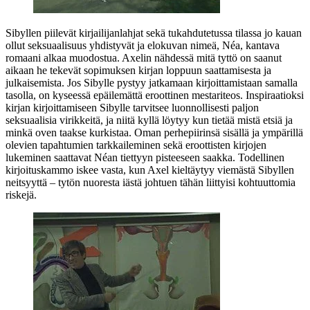
Sibyllen piilevät kirjailijanlahjat sekä tukahdutetussa tilassa jo kauan
ollut seksuaalisuus yhdistyvät ja elokuvan nimeä, Néa, kantava
romaani alkaa muodostua. Axelin nähdessä mitä tyttö on saanut
aikaan he tekevät sopimuksen kirjan loppuun saattamisesta ja
julkaisemista. Jos Sibylle pystyy jatkamaan kirjoittamistaan samalla
tasolla, on kyseessä epäilemättä eroottinen mestariteos. Inspiraatioksi
kirjan kirjoittamiseen Sibylle tarvitsee luonnollisesti paljon
seksuaalisia virikkeitä, ja niitä kyllä löytyy kun tietää mistä etsiä ja
minkä oven taakse kurkistaa. Oman perhepiirinsä sisällä ja ympärillä
olevien tapahtumien tarkkaileminen sekä eroottisten kirjojen
lukeminen saattavat Néan tiettyyn pisteeseen saakka. Todellinen
kirjoituskammo iskee vasta, kun Axel kieltäytyy viemästä Sibyllen
neitsyyttä – tytön nuoresta iästä johtuen tähän liittyisi kohtuuttomia
riskejä.