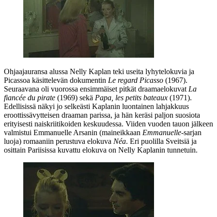
Ohjaajauransa alussa Nelly Kaplan teki useita lyhytelokuvia ja
Picassoa
käsittelevän dokumentin
Le regard Picasso
(1967).
Seuraavana oli vuorossa ensimmäiset pitkät draamaelokuvat
La
fiancée du pirate
(1969) sekä
Papa, les petits bateaux
(1971).
Edellisissä näkyi jo selkeästi Kaplanin luontainen lahjakkuus
eroottissävytteisen draaman parissa, ja hän keräsi paljon suosiota
erityisesti naiskriitikoiden keskuudessa. Viiden vuoden tauon jälkeen
valmistui
Emmanuelle Arsanin
(maineikkaan
Emmanuelle
-sarjan
luoja) romaaniin perustuva elokuva
Néa
. Eri puolilla Sveitsiä ja
osittain Pariisissa kuvattu elokuva on Nelly Kaplanin tunnetuin.