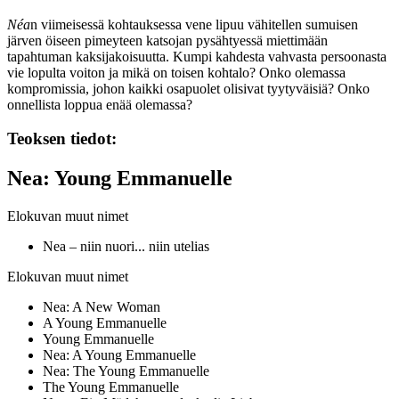
Néa
n viimeisessä kohtauksessa vene lipuu vähitellen sumuisen
järven öiseen pimeyteen katsojan pysähtyessä miettimään
tapahtuman kaksijakoisuutta. Kumpi kahdesta vahvasta persoonasta
vie lopulta voiton ja mikä on toisen kohtalo? Onko olemassa
kompromissia, johon kaikki osapuolet olisivat tyytyväisiä? Onko
onnellista loppua enää olemassa?
Teoksen tiedot:
Nea: Young Emmanuelle
Elokuvan muut nimet
Nea – niin nuori... niin utelias
Elokuvan muut nimet
Nea: A New Woman
A Young Emmanuelle
Young Emmanuelle
Nea: A Young Emmanuelle
Nea: The Young Emmanuelle
The Young Emmanuelle