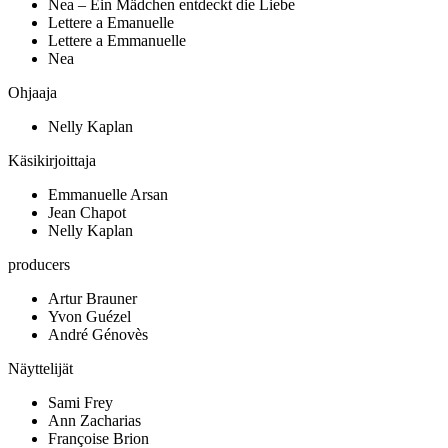
Nea – Ein Mädchen entdeckt die Liebe
Lettere a Emanuelle
Lettere a Emmanuelle
Nea
Ohjaaja
Nelly Kaplan
Käsikirjoittaja
Emmanuelle Arsan
Jean Chapot
Nelly Kaplan
producers
Artur Brauner
Yvon Guézel
André Génovès
Näyttelijät
Sami Frey
Ann Zacharias
Françoise Brion