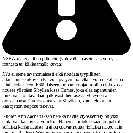
NSFW-materiaali on piilotettu (voit vaihtaa asetusta sivun ylä­
reunasta tai klikkaamalla kuvaa)
Néa
ei etene tavanomaisesti eikä noudata tyypillisten
aikuistumiselokuvien kaavoja pysyen monella tavoin uskollisena
lähdeteokselleen. Eräänlaiseen tarinankertojan rooliin elokuvassa
nousee yllättäen Sibyllen kissa Cumes, joka elää tapahtumien
mukana ja on tavallaan jatkuvasti henkisessä yhteydessä
omistajaansa. Cumes samaistuu Sibylleen, kuten elokuvan
katsojatkin helposti tekevät.
Nuoren Ann Zachariaksen herkkä näyttelytyöskentely on yksi
elokuvan kantavista voimista. Hänen suorituksessaan on paikoin
sellaista karismaattista ja aitoa epävarmuutta, jollaista näkee vain
harvoin.
Andréas Windingin
kuvaus on vahvaa ja hän onnistuu