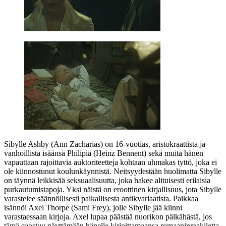
Sibylle Ashby (
Ann Zacharias
) on 16‑vuotias, aristokraattista ja
vanhoillista isäänsä Philipiä (
Heinz Bennent
) sekä muita hänen
vapauttaan rajoittavia auktoriteetteja kohtaan uhmakas tyttö, joka ei
ole kiinnostunut koulunkäynnistä. Neitsyydestään huolimatta Sibylle
on täynnä leikkisää seksuaalisuutta, joka hakee alituisesti erilaisia
purkautumistapoja. Yksi näistä on eroottinen kirjallisuus, jota Sibylle
varastelee säännöllisesti paikallisesta antikvariaatista. Paikkaa
isännöi Axel Thorpe (
Sami Frey
), jolle Sibylle jää kiinni
varastaessaan kirjoja. Axel lupaa päästää nuorikon pälkähästä, jos
tämä suostuu näyttämään hänelle kirjoittamaansa romaaninraakiletta.