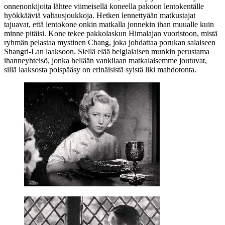
onnenonkijoita lähtee viimeisellä koneella pakoon lentokentälle
hyökkääviä valtausjoukkoja. Hetken lennettyään matkustajat
tajuavat, että lentokone onkin matkalla jonnekin ihan muualle kuin
minne pitäisi. Kone tekee pakkolaskun Himalajan vuoristoon, mistä
ryhmän pelastaa mystinen Chang, joka johdattaa porukan salaiseen
Shangri‑Lan laaksoon. Siellä elää belgialaisen munkin perustama
ihanneyhteisö, jonka hellään vankilaan matkalaisemme joutuvat,
sillä laaksosta poispääsy on erinäisistä syistä liki mahdotonta.