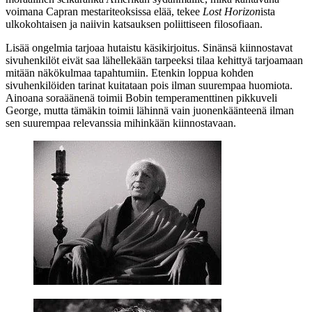
voimana Capran mestariteoksissa elää, tekee
Lost Horizon
ista
ulkokohtaisen ja naiivin katsauksen poliittiseen filosofiaan.
Lisää ongelmia tarjoaa hutaistu käsikirjoitus. Sinänsä kiinnostavat
sivuhenkilöt eivät saa lähellekään tarpeeksi tilaa kehittyä tarjoamaan
mitään näkökulmaa tapahtumiin. Etenkin loppua kohden
sivuhenkilöiden tarinat kuitataan pois ilman suurempaa huomiota.
Ainoana soraäänenä toimii Bobin temperamenttinen pikkuveli
George, mutta tämäkin toimii lähinnä vain juonenkäänteenä ilman
sen suurempaa relevanssia mihinkään kiinnostavaan.