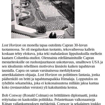
Lost Horizon
on monella tapaa outolintu Capran 30‑luvun
tuotannossa. Se oli megaluokan tuotanto, tekovaiheessa kallein
koskaan tehty elokuva, joka teki mahalaskun lippuluukuilla melkein
kaataen Columbia-studiot. Olennaista edellämainituille Capran
mestariteoksille on ruohonjuuritason uskottavuus, smalltown USA ja
sen idealismin rehellinen motivoiva läsnäolo kaiken tapahtuvan
taustalla. Capra on sanan varsinaisessa merkityksessä
amerikkalainen ohjaaja.
Lost Horizon
on poliittinen fantasia, jonka
päähenkilö on britti ja tapahtumapaikka Himalaja. Lopputulos on
ryhditön sekamelska, joka ei kokonaisuutena millään jaksa kantaa
koko (restauroidun version) yli kaksituntista kestoa.
Bob Conway (
Ronald Colman
) on brittiläinen diplomaatti, jonka
erityisalaa on kaukoidän politiikka. Pelastettuaan valkonaamoja
Kiinan vallankumouksen melskeistä, Conway ja sekalainen joukko