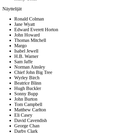
Näyttelijät
Ronald Colman
Jane Wyatt
Edward Everett Horton
John Howard
Thomas Mitchell
Margo
Isabel Jewell
H.B. Warner
Sam Jaffe
Norman Ainsley
Chief John Big Tree
Wyrley Birch
Beatrice Blinn
Hugh Buckler
Sonny Bupp
John Burton
Tom Campbell
Matthew Carlton
Eli Casey
David Cavendish
George Chan
Darby Clark