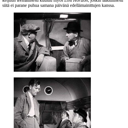
ketjuun teemallisesti kuuluu myös
Lost Horizon
, joskin laadullisesti
siitä ei parane puhua samana päivänä edellämainittujen kanssa.