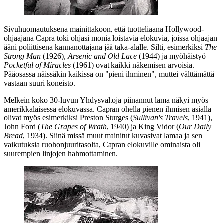
Sivuhuomautuksena mainittakoon, että tuotteliaana Hollywood-
ohjaajana Capra toki ohjasi monia loistavia elokuvia, joissa ohjaajan
ääni poliittisena kannanottajana jää taka-alalle. Silti, esimerkiksi
The
Strong Man
(1926),
Arsenic and Old Lace
(1944) ja myöhäistyö
Pocketful of Miracles
(1961) ovat kaikki näkemisen arvoisia.
Pääosassa näissäkin kaikissa on "pieni ihminen", muttei välttämättä
vastaan suuri koneisto.
Melkein koko 30‑luvun Yhdysvaltoja piinannut lama näkyi myös
amerikkalaisessa elokuvassa. Capran ohella pienen ihmisen asialla
olivat myös esimerkiksi
Preston Sturges
(
Sullivan's Travels
, 1941),
John Ford
(
The Grapes of Wrath
, 1940) ja
King Vidor
(
Our Daily
Bread
, 1934). Siinä missä muut mainitut kuvasivat lamaa ja sen
vaikutuksia ruohonjuuritasolta, Capran elokuville ominaista oli
suurempien linjojen hahmottaminen.