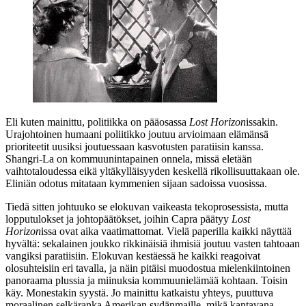
Eli kuten mainittu, politiikka on pääosassa
Lost Horizon
issakin.
Urajohtoinen humaani poliitikko joutuu arvioimaan elämänsä
prioriteetit uusiksi joutuessaan kasvotusten paratiisin kanssa.
Shangri‑La on kommuunintapainen onnela, missä eletään
vaihtotaloudessa eikä yltäkylläisyyden keskellä rikollisuuttakaan ole.
Eliniän odotus mitataan kymmenien sijaan sadoissa vuosissa.
Tiedä sitten johtuuko se elokuvan vaikeasta tekoprosessista, mutta
lopputulokset ja johtopäätökset, joihin Capra päätyy
Lost
Horizon
issa ovat aika vaatimattomat. Vielä paperilla kaikki näyttää
hyvältä: sekalainen joukko rikkinäisiä ihmisiä joutuu vasten tahtoaan
vangiksi paratiisiin. Elokuvan kestäessä he kaikki reagoivat
olosuhteisiin eri tavalla, ja näin pitäisi muodostua mielenkiintoinen
panoraama plussia ja miinuksia kommuunielämää kohtaan. Toisin
käy. Monestakin syystä. Jo mainittu katkaistu yhteys, puuttuva
moraalinen selkäranka Amerikan sydänmaille, mikä kantavana