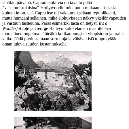
tänäkin päivänä. Capran elokuvia on tavattu pitää
"vasemmistolaisina" Hollywoodin mittapuun mukaan. Tosiasia
kuitenkin on, että Capra itse oli vakaumukseltaan republikaani,
mutta humaani sellainen, mikä elokuvissaan näkyy yksilönvapauden
ja vastuun taisteluna. Paras esimerkki tästä on tietysti
It's a
Wonderful Life
ja George Baileyn koko elämän määrittelevä
moraalinen ongelma: lähteäkö kotikaupungista yliopistoon ja uralle,
vaiko jäädä puolustamaan sorrettuja ja vähäväkisiä tuppukylään
oman tulevaisuuden kustannuksella.