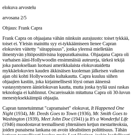
elokuva arvostelu
arvosana
2
/
5
Ohjaus: Frank Capra
Frank Capra
on ohjaajana vähän niinkuin aurajuusto: toiset tykkää,
toiset ei. Yleisin mainittu syy ei‑tykkäämiseen lienee Capran
elokuvien väitetty "siirappisuus", jonka yleensä mielletään
ilmentyvän yltiöpositiivisina loppuratkaisuina. Ohjaajana Capra oli
varhaisen ääni-Hollywoodin ensimmäisiä auteureja, tärkeä tekijä
joka panoksellaan luotsasi amerikkalaista elokuvataidetta
mykkäelokuvien kauden äkkinäisen kuoleman jälkeisen vaikean
ajan ohi kohti Hollywoodin kultakautta. Capra kuuluu siihen
ohjaajien kastiin, joka kirjaimellisesti löysi oman äänensä
vastasyntyneen äänielokuvan kautta, mutta jonka tyyliä uusi raskas
teknologia ei kahlinnut. Oscareissakin mitattuna Capra oli 30‑luvun
menestyksekkäimpiä ohjaajia.
Capran tunnetuimmat "capramaiset" elokuvat,
It Happened One
Night
(1934),
Mr. Deeds Goes to Town
(1936),
Mr. Smith Goes to
Washington
(1939),
Meet John Doe
(1941) ja
It's a Wonderful Life
(1946) muodostavat teemallisesti yhtenäisen ketjun mestariteoksia,
joiden punaisena lankana on avoin idealistinen poliittisuus. Tähän