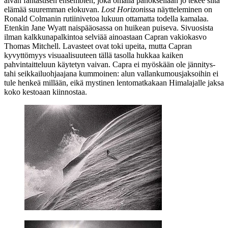
aivan fantastisen ensemblen, joka omalla panoksellaan jo tekee siitä
elämää suuremman elokuvan.
Lost Horizon
issa näytteleminen on
Ronald Colmanin rutiinivetoa lukuun ottamatta todella kamalaa.
Etenkin
Jane Wyatt
naispääosassa on huikean puiseva. Sivuosista
ilman kalkkunapalkintoa selviää ainoastaan Capran vakiokasvo
Thomas Mitchell
. Lavasteet ovat toki upeita, mutta Capran
kyvyttömyys visuaalisuuteen tällä tasolla hukkaa kaiken
pahvintaitteluun käytetyn vaivan. Capra ei myöskään ole jännitys‑
tahi seikkailuohjaajana kummoinen: alun vallankumousjaksoihin ei
tule henkeä millään, eikä mystinen lentomatkakaan Himalajalle jaksa
koko kestoaan kiinnostaa.