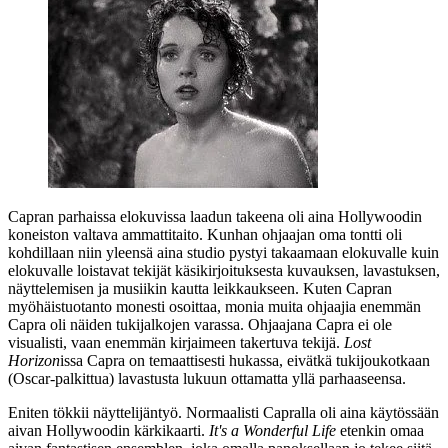
Capran parhaissa elokuvissa laadun takeena oli aina Hollywoodin
koneiston valtava ammattitaito. Kunhan ohjaajan oma tontti oli
kohdillaan niin yleensä aina studio pystyi takaamaan elokuvalle kuin
elokuvalle loistavat tekijät käsikirjoituksesta kuvauksen, lavastuksen,
näyttelemisen ja musiikin kautta leikkaukseen. Kuten Capran
myöhäistuotanto monesti osoittaa, monia muita ohjaajia enemmän
Capra oli näiden tukijalkojen varassa. Ohjaajana Capra ei ole
visualisti, vaan enemmän kirjaimeen takertuva tekijä.
Lost
Horizon
issa Capra on temaattisesti hukassa, eivätkä tukijoukotkaan
(Oscar-palkittua) lavastusta lukuun ottamatta yllä parhaaseensa.
Eniten tökkii näyttelijäntyö. Normaalisti Capralla oli aina käytössään
aivan Hollywoodin kärkikaarti.
It's a Wonderful Life
etenkin omaa