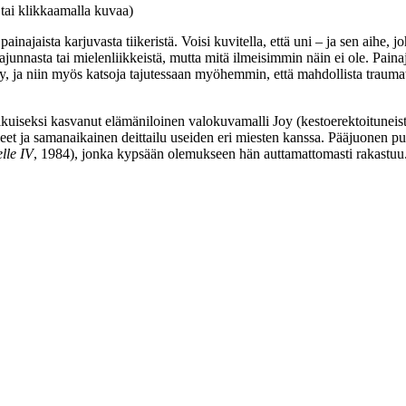
 tai klikkaamalla kuvaa)
inajaista karjuvasta tiikeristä. Voisi kuvitella, että uni – ja sen aihe,
litajunnasta tai mielenliikkeistä, mutta mitä ilmeisimmin näin ei ole. Pai
 ja niin myös katsoja tajutessaan myöhemmin, että mahdollista traumat
kuiseksi kasvanut elämäniloinen valokuvamalli Joy (kestoerektoituneis
eet ja samanaikainen deittailu useiden eri miesten kanssa. Pääjuonen p
le IV
, 1984), jonka kypsään olemukseen hän auttamattomasti rakastuu.