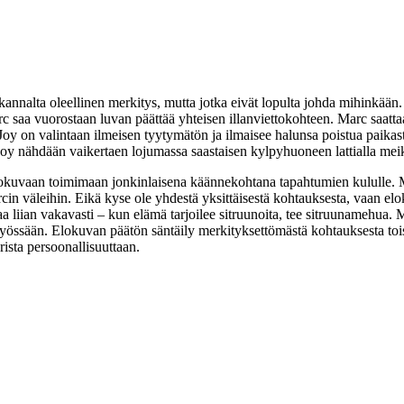
n kannalta oleellinen merkitys, mutta jotka eivät lopulta johda mihinkä
arc saa vuorostaan luvan päättää yhteisen illanviettokohteen. Marc saatt
 Joy on valintaan ilmeisen tyytymätön ja ilmaisee halunsa poistua paika
Joy nähdään vaikertaen lojumassa saastaisen kylpyhuoneen lattialla mei
ty elokuvaan toimimaan jonkinlaisena käännekohtana tapahtumien kululle.
rcin väleihin. Eikä kyse ole yhdestä yksittäisestä kohtauksesta, vaan e
ottaa liian vakavasti – kun elämä tarjoilee sitruunoita, tee sitruunameh
össään. Elokuvan päätön säntäily merkityksettömästä kohtauksesta toisee
ta persoonallisuuttaan.