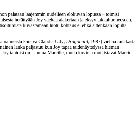
 johon palataan laajemmin uudelleen elokuvan lopussa – toimisi
najaisesta herättyään Joy vaeltaa alakertaan ja eksyy takkahuoneeseen,
isoitumista kuvastamaan luotu kohtaus ei ehkä sittenkään lopulta
ta nänneistä kärsivä
Claudia Udy
;
Dragonard
, 1987) viettää railakasta
unainen lanka paljastuu kun Joy tapaa taidenäyttelyssä hieman
 Joy tahtoisi omistautua Marcille, mutta kuviota mutkistavat Marcin