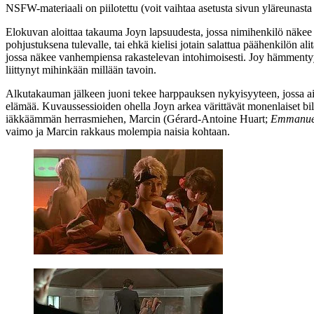
NSFW-materiaali on piilotettu (voit vaihtaa asetusta sivun ylä­reunasta
Elokuvan aloittaa takauma Joyn lapsuudesta, jossa nimihenkilö näkee pa
pohjustuksena tulevalle, tai ehkä kielisi jotain salattua päähenkilön a
jossa näkee vanhempiensa rakastelevan intohimoisesti. Joy hämmentyy,
liittynyt mihinkään millään tavoin.
Alkutakauman jälkeen juoni tekee harppauksen nykyisyyteen, jossa ai
elämää. Kuvaussessioiden ohella Joyn arkea värittävät monenlaiset bil
iäkkäämmän herrasmiehen, Marcin (
Gérard-Antoine Huart
;
Emmanuel
vaimo ja Marcin rakkaus molempia naisia kohtaan.