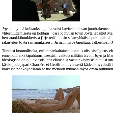
Joy
on täynnä kohtauksia, joilla voisi kuvitella olevan juonirakentee
yhteenliittämisestä on kohtaus, jossa jo hyvän tovin Joyta tapaillut M
bensatankkibunkkerissa järjestetään öisin salamyhkäisiä pornobileitä.
rakastelee Joyta samanaikaisesti. Ja näin myös tapahtuu. Jälkeenpäin 
Tuntuisi luonnolliselta, että tämänkaltainen kohtaus olisi sisällytet
ennenkin, eikä tapahtuma itsessään vaikuta millään tavoin Joyn ja Ma
ideologiana on ollut viestiä, että elämää ja vastoinkäymisiä ei tulisi 
käsikirjoittajapari
Charrière
et
Geoffrionin
yleisestä kädettömyydestä ty
kaikessa pöhköydessään se tuo menoon mukaan myös omaa hullunkuris