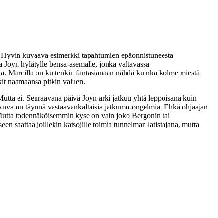
än. Hyvin kuvaava esimerkki tapahtumien epäonnistuneesta
aa Joyn hylätylle bensa-asemalle, jonka valtavassa
sta. Marcilla on kuitenkin fantasianaan nähdä kuinka kolme miestä
kit naamaansa pitkin valuen.
 Mutta ei. Seuraavana päivä Joyn arki jatkuu yhtä leppoisana kuin
lokuva on täynnä vastaavankaltaisia jatkumo-ongelmia. Ehkä ohjaajan
ua. Mutta todennäköisemmin kyse on vain joko Bergonin tai
n saattaa joillekin katsojille toimia tunnelman latistajana, mutta