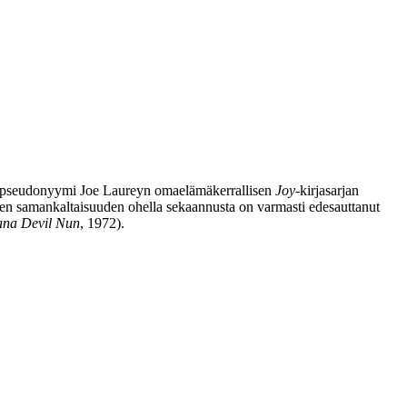
, pseudonyymi
Joe Laureyn
omaelämäkerrallisen
Joy
‑kirjasarjan
en samankaltaisuuden ohella sekaannusta on varmasti edesauttanut
iana Devil Nun
, 1972).