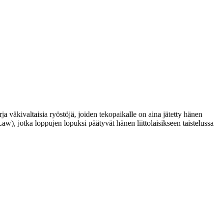
ja väkivaltaisia ryöstöjä, joiden tekopaikalle on aina jätetty hänen
 Law
), jotka loppujen lopuksi päätyvät hänen liittolaisikseen taistelussa