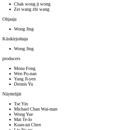
Chak wong ji wong
Zei wang zhi wang
Ohjaaja
Wong Jing
Käsikirjoittaja
Wong Jing
producers
Mona Fong
Wen Po-nan
Yang Ji-yen
Dennis Yu
Näyttelijät
Tse Yin
Michael Chan Wai-man
Wong Yue
Mai Te-lo
Kuan-tai Chen
Liu Yu-po