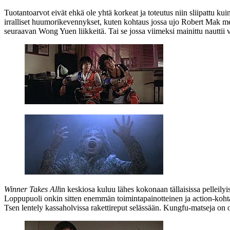
Tuotantoarvot eivät ehkä ole yhtä korkeat ja toteutus niin sliipattu 
irralliset huumorikevennykset, kuten kohtaus jossa ujo Robert Mak me
seuraavan Wong Yuen liikkeitä. Tai se jossa viimeksi mainittu nauttii 
Winner Takes All
in keskiosa kuluu lähes kokonaan tällaisissa pelleilyi
Loppupuoli onkin sitten enemmän toimintapainotteinen ja action-kohta
Tsen lentely kassaholvissa rakettireput selässään. Kungfu-matseja on