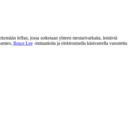
 tekemään leffan, jossa sotketaan yhteen mestarivarkaita, lentäviä
kamies,
Bruce Lee
‑imitaatioita ja elektronisella käsivarrella varustettu