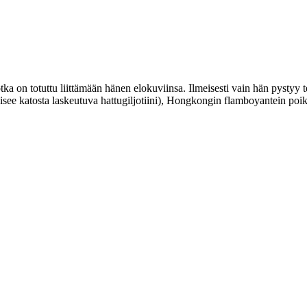
jotka on totuttu liittämään hänen elokuviinsa. Ilmeisesti vain hän pystyy
isee katosta laskeutuva hattugiljotiini), Hongkongin flamboyantein poi