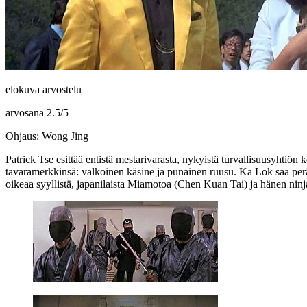
elokuva arvostelu
arvosana
2.5
/
5
Ohjaus: Wong Jing
Patrick Tse
esittää entistä mestarivarasta, nykyistä turvallisuusyhtiön 
tavaramerkkinsä: valkoinen käsine ja punainen ruusu. Ka Lok saa perää
oikeaa syyllistä, japanilaista Miamotoa (
Chen Kuan Tai
) ja hänen nin