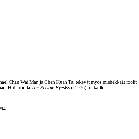
hael Chan Wai Man
ja Chen Kuan Tai tekevät myös miehekkäät roolit.
ael Huin
roolia
The Private Eyes
issa (1976) mukaillen.
004.