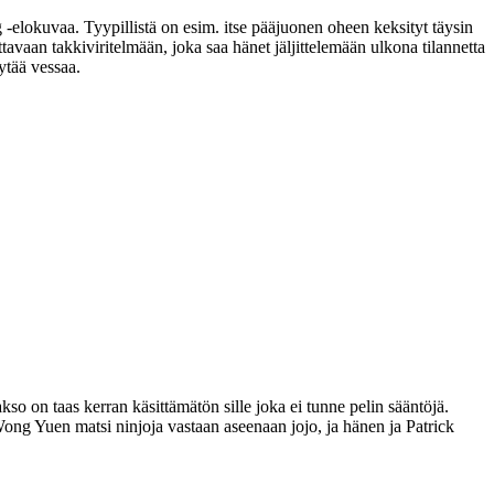
 ‑elokuvaa. Tyypillistä on esim. itse pääjuonen oheen keksityt täysin
aan takkiviritelmään, joka saa hänet jäljittelemään ulkona tilannetta
ytää vessaa.
kso on taas kerran käsittämätön sille joka ei tunne pelin sääntöjä.
ong Yuen matsi ninjoja vastaan aseenaan jojo, ja hänen ja Patrick