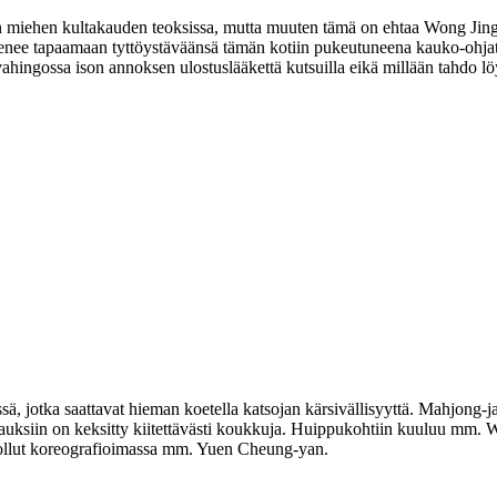
kuin miehen kultakauden teoksissa, mutta muuten tämä on ehtaa Wong Jing
nee tapaamaan tyttöystäväänsä tämän kotiin pukeutuneena kauko-ohjattav
vahingossa ison annoksen ulostuslääkettä kutsuilla eikä millään tahdo lö
ssä, jotka saattavat hieman koetella katsojan kärsivällisyyttä. Mahjong-ja
uksiin on keksitty kiitettävästi koukkuja. Huippukohtiin kuuluu mm. W
 ollut koreografioimassa mm.
Yuen Cheung‑yan
.