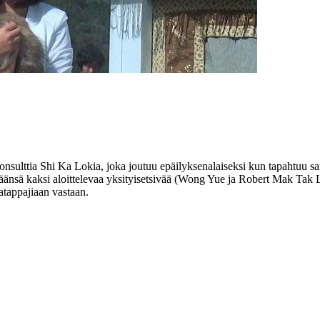
konsulttia Shi Ka Lokia, joka joutuu epäilyksenalaiseksi kun tapahtuu sar
nsä kaksi aloittelevaa yksityisetsivää (
Wong Yue
ja
Robert Mak Tak
jatappajiaan vastaan.