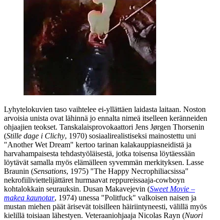
Lyhytelokuvien taso vaihtelee ei‑yllättäen laidasta laitaan. Noston
arvoisia unista ovat lähinnä jo ennalta nimeä itselleen keränneiden
ohjaajien teokset. Tanskalaisprovokaattori
Jens Jørgen Thorsenin
(
Stille dage i Clichy
, 1970) sosiaalirealistiseksi mainostettu uni
"Another Wet Dream" kertoo tarinan kalakauppiasneidistä ja
harvahampaisesta tehdastyöläisestä, jotka toisensa löytäessään
löytävät samalla myös elämälleen syvemmän merkityksen.
Lasse
Braunin
(
Sensations
, 1975) "The Happy Necrophiliacsissa"
nekrofiiliviettelijättäret hurmaavat reppureissaaja-cowboyn
kohtalokkain seurauksin.
Dusan Makavejevin
(
Sweet Movie –
makea kaunotar
, 1974) unessa "Politfuck" valkoisen naisen ja
mustan miehen päät ärisevät toisilleen häiriintyneesti, välillä myös
kielillä toisiaan lähestyen. Veteraaniohjaaja
Nicolas Rayn
(
Nuori