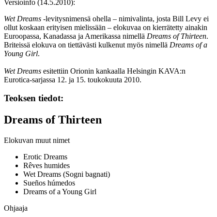
Versioinfo (14.5.2010):
Wet Dreams
‑levitysnimensä ohella – nimivalinta, josta Bill Levy ei
ollut koskaan erityisen mielissään – elokuvaa on kierrätetty ainakin
Euroopassa, Kanadassa ja Amerikassa nimellä
Dreams of Thirteen
.
Briteissä elokuva on tiettävästi kulkenut myös nimellä
Dreams of a
Young Girl
.
Wet Dreams
esitettiin Orionin kankaalla Helsingin KAVA:n
Eurotica-sarjassa 12. ja 15. toukokuuta 2010.
Teoksen tiedot:
Dreams of Thirteen
Elokuvan muut nimet
Erotic Dreams
Rêves humides
Wet Dreams (Sogni bagnati)
Sueños húmedos
Dreams of a Young Girl
Ohjaaja