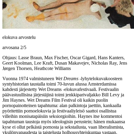
elokuva arvostelu
arvosana
2
/
5
Ohjaus: Lasse Braun, Max Fischer, Oscar Gigard, Hans Kanters,
Geert Koolman, Lee Kraft, Dusan Makavejev, Nicholas Ray, Jens
Jørgen Thorsen, Heathcote Williams
Vuonna 1974 valmistuneen
Wet Dreams
‑lyhytelokuvakoosteen
syntyhistorian taustalla toimi 70‑luvun alussa Amsterdamissa
kahdesti järjestetty Wet Dreams ‑elokuvafestivaali. Festivaalin
päävastuullisina järjestäjinä toimi jenkkiparivaljakko
Bill Levy
ja
Jim Haynes
. Wet Dreams Film Festival oli kaikin puolin
pornopainotteinen tapahtuma: alan palkintoja jaettiin, kankaalla
pyöritettiin pornoelokuvia ja festivaaliyleisö saattoi osallistua
villeihin monisatapäisiin seksiorgioihin. Haynes itse kommentoi
tapahtuman taustoja myös ideologisin perustein; hänen mukaansa
kyse ei ollut pelkästä pornosta ja sekstailusta, vaan liberalismista,
yksilönvapaudesta ja taistelusta holhousyhteiskuntaa vastaan.