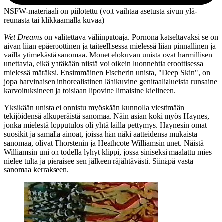
NSFW-materiaali on piilotettu (voit vaihtaa asetusta sivun ylä­
reunasta tai klikkaamalla kuvaa)
Wet Dreams
on valitettava väliinputoaja. Pornona katseltavaksi se on
aivan liian epäeroottinen ja taiteellisessa mielessä liian pinnallinen ja
vailla ytimekästä sanomaa. Monet elokuvan unista ovat harmillisen
unettavia, eikä yhtäkään niistä voi oikein luonnehtia eroottisessa
mielessä märäksi. Ensimmäinen Fischerin unista, "Deep Skin", on
jopa harvinaisen inhorealistinen lähikuvine genitaalialueista runsaine
karvoituksineen ja toisiaan lipovine limaisine kielineen.
Yksikään unista ei onnistu myöskään kunnolla viestimään
tekijöidensä alkuperäistä sanomaa. Näin asian koki myös Haynes,
jonka mielestä lopputulos oli yhtä lailla pettymys. Haynesin omat
suosikit ja samalla ainoat, joissa hän näki aatteidensa mukaista
sanomaa, olivat Thorstenin ja
Heathcote Williamsin
unet. Näistä
Williamsin uni on todella lyhyt klippi, jossa siniseksi maalattu mies
nielee tulta ja pieraisee sen jälkeen räjähtävästi. Siinäpä vasta
sanomaa kerrakseen.