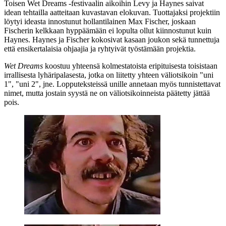
Toisen Wet Dreams ‑festivaalin aikoihin Levy ja Haynes saivat
idean tehtailla aatteitaan kuvastavan elokuvan. Tuottajaksi projektiin
löytyi ideasta innostunut hollantilainen
Max Fischer
, joskaan
Fischerin kelkkaan hyppäämään ei lopulta ollut kiinnostunut kuin
Haynes. Haynes ja Fischer kokosivat kasaan joukon sekä tunnettuja
että ensikertalaisia ohjaajia ja ryhtyivät työstämään projektia.
Wet Dreams
koostuu yhteensä kolmestatoista eripituisesta toisistaan
irrallisesta lyhäripalasesta, jotka on liitetty yhteen väliotsikoin "uni
1", "uni 2", jne. Lopputeksteissä unille annetaan myös tunnistettavat
nimet, mutta jostain syystä ne on väliotsikoinneista päätetty jättää
pois.