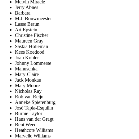
Melvin Miracle
Jerry Abnes
Barbara
M.J. Bouwmeester
Lasse Braun
Art Epstein
Christine Fischer
Maureen Gray
Saskia Holleman
Kees Koedood
Joan Kohler
Johnny Lommerse
Manuschka
Mary-Claire
Jack Monkau
Mary Moore
Nicholas Ray
Rob van Reijn
Anneke Spierenburg
José Tapia-Esquilin
Burnie Taylor
Hans van der Gragt
Bent Weed
Heathcote Williams
Marvelle Williams