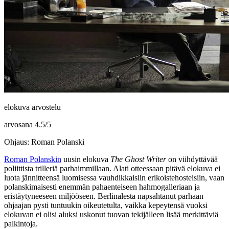
elokuva arvostelu
arvosana
4.5
/
5
Ohjaus: Roman Polanski
Roman Polanskin
uusin elokuva
The Ghost Writer
on viihdyttävää
poliittista trilleriä parhaimmillaan. Alati otteessaan pitävä elokuva ei
luota jännitteensä luomisessa vauhdikkaisiin erikoistehosteisiin, vaan
polanskimaisesti enemmän pahaenteiseen hahmogalleriaan ja
eristäytyneeseen miljööseen. Berlinalesta napsahtanut parhaan
ohjaajan pysti tuntuukin oikeutetulta, vaikka kepeytensä vuoksi
elokuvan ei olisi aluksi uskonut tuovan tekijälleen lisää merkittäviä
palkintoja.