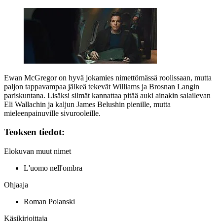
Ewan McGregor on hyvä jokamies nimettömässä roolissaan, mutta
paljon tappavampaa jälkeä tekevät Williams ja Brosnan Langin
pariskuntana. Lisäksi silmät kannattaa pitää auki ainakin salailevan
Eli Wallachin
ja kaljun
James Belushin
pienille, mutta
mieleenpainuville sivurooleille.
Teoksen tiedot:
Elokuvan muut nimet
L'uomo nell'ombra
Ohjaaja
Roman Polanski
Käsikirjoittaja