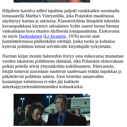
Hiljalleen karmiva trilleri tapahtuu paljolti varakkaiden suosimalla
lomasaarella Martha's Vineyardilla, joka Polanskin maailmassa
näyttäytyy karuna ja sateisena. Klaustrofobista ilmapiiriä tukeekin
kuvauspaikkana käytetyn saksalaisen Syltin saaren luoma hieman
vinksahtanut kuva muuten idyllisestä lomaparatiisista. Elokuvassa
on myös
Vuokralaisen
(
Le locataire
, 1976) tavoin alati
kummittelemassa päähenkilön edeltäjä, jonka roolia ja kohtaloa
kytevää poliittista kriisiä selvittävälle kirjoittajalle tyrkytetään.
Harrisin kirjan moniin hahmoihin löytyy oma esikuvansa muutaman
vuoden takaisesta poliittisesta elämästä, eikä Polanskin elokuvakaan
pelkää peitellä selviä yhtymäkohtia todellisuuteen. Päinvastoin,
tekijät tuntuvat suorastaan nauttivan saadessaan esittää napakkaa ja
piikittelevää poliittista satiiria. Alun loistelias sananvaihto
kustantajan toimistossa ei edes jää kaikkein
anteeksipyytelemättömimmäksi kohtaukseksi.