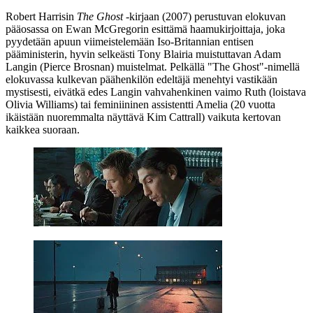
Robert Harrisin
The Ghost
‑kirjaan (2007) perustuvan elokuvan
pääosassa on
Ewan McGregorin
esittämä haamukirjoittaja, joka
pyydetään apuun viimeistelemään Iso‑Britannian entisen
pääministerin, hyvin selkeästi
Tony Blairia
muistuttavan Adam
Langin (
Pierce Brosnan
) muistelmat. Pelkällä "The Ghost"-nimellä
elokuvassa kulkevan päähenkilön edeltäjä menehtyi vastikään
mystisesti, eivätkä edes Langin vahvahenkinen vaimo Ruth (loistava
Olivia Williams
) tai feminiininen assistentti Amelia (20 vuotta
ikäistään nuoremmalta näyttävä
Kim Cattrall
) vaikuta kertovan
kaikkea suoraan.