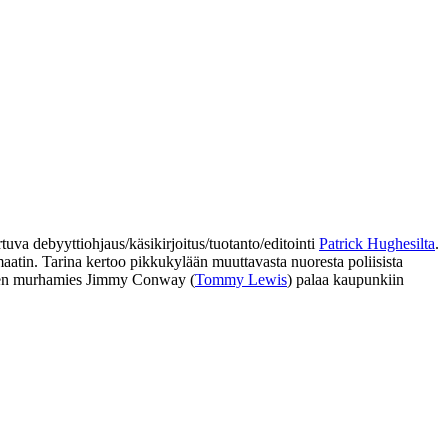
rtuva debyyttiohjaus/käsikirjoitus/tuotanto/editointi
Patrick Hughesilta
.
aatin. Tarina kertoo pikkukylään muuttavasta nuoresta poliisista
tinen murhamies Jimmy Conway (
Tommy Lewis
) palaa kaupunkiin