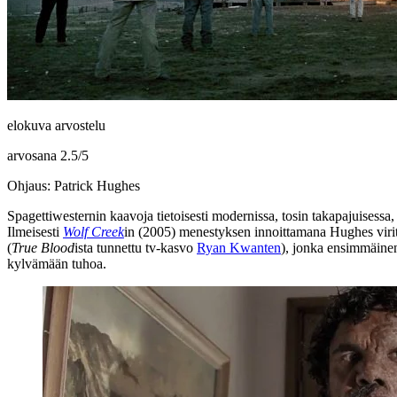
elokuva arvostelu
arvosana
2.5
/
5
Ohjaus: Patrick Hughes
Spagettiwesternin kaavoja tietoisesti modernissa, tosin takapajuisessa
Ilmeisesti
Wolf Creek
in (2005) menestyksen innoittamana Hughes viri
(
True Blood
ista tunnettu tv‑kasvo
Ryan Kwanten
), jonka ensimmäine
kylvämään tuhoa.