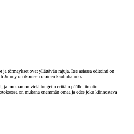
 ja törmäykset ovat yllättävän rajuja. Itse asiassa editointi on
naali Jimmy on ikonisen oloinen kauhuhahmo.
 ja mukaan on vielä tungettu erittäin päälle liimattu
a tuotoksessa on mukana enemmän omaa ja edes joku kiinnostava