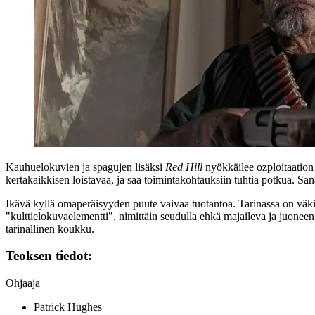
Kauhuelokuvien ja spagujen lisäksi
Red Hill
nyökkäilee ozploitaation
kertakaikkisen loistavaa, ja saa toimintakohtauksiin tuhtia potkua. 
Ikävä kyllä omaperäisyyden puute vaivaa tuotantoa. Tarinassa on väkisin
"kulttielokuvaelementti", nimittäin seudulla ehkä majaileva ja juone
tarinallinen koukku.
Teoksen tiedot:
Ohjaaja
Patrick Hughes