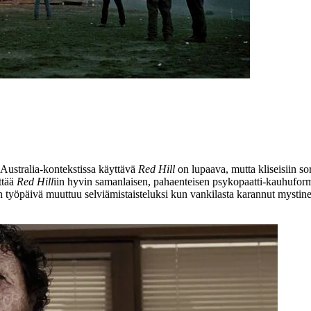
, Australia-kontekstissa käyttävä
Red Hill
on lupaava, mutta kliseisiin so
ttää
Red Hill
iin hyvin samanlaisen, pahaenteisen psykopaatti-kauhuform
n työpäivä muuttuu selviämistaisteluksi kun vankilasta karannut mys