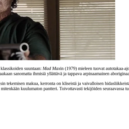
 klassikoiden suuntaan:
Mad Max
in (1979) mieleen tuovat autotakaa-ajot
Sanaakaan sanomatta ihmisiä yllättävä ja tappava arpinaamainen aborigi
 tekemisen makua, kerronta on kliseistä ja vaivalloisen hidasliikkeistä,
en mitenkään kuulumaton pantteri. Toivottavasti tekijöiden seuraavass