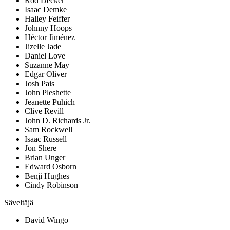
Rod Decker
Isaac Demke
Halley Feiffer
Johnny Hoops
Héctor Jiménez
Jizelle Jade
Daniel Love
Suzanne May
Edgar Oliver
Josh Pais
John Pleshette
Jeanette Puhich
Clive Revill
John D. Richards Jr.
Sam Rockwell
Isaac Russell
Jon Shere
Brian Unger
Edward Osborn
Benji Hughes
Cindy Robinson
Säveltäjä
David Wingo