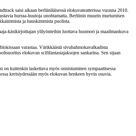
track saisi aikaan berliiniläisessä elokuvateatterissa vuonna 2010.
ustavia hurraa-huutoja unohtamatta. Berliinin muurin murtumisen
okkaimmista ja hauskimmista puolista.
jaaja-käsikirjoittajan ylilyönteihin luottava huumori ja maailmankuva
sblokissaan varastaa. Värikkäästä sivuhahmokavalkadista
olisuoritus elokuvan scififantasiajaksojen sankarina. Sen sijaan
i on kuitenkin laskettava myös onnistuminen sympaattisessa
kessa kreisiydessään myös elokuvan henkeen hyvin osuvia.