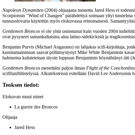
Napoleon Dynamite
n (2004) ohjaajana tunnettu
Jared Hess
ei todennä
Scorpionsin
"Wind of Changen" pärähdettyä soimaan yltyi tunnelma sa
tunnusslovaria käytettiin myös elokuvassa erinomaisesti. Samantyylisi
Gentlemen Broncos
ei ole yhtä onnistunut kuin vuoden 2004 indiehitt
ovat pysyneet samankaltaisina aina latino-sidekickistä ja tragikoomisis
Benjamin Purvis (
Michael Angarano
) on lahjakas scifi-kirjoittaja, jon
kunniamaininnan saavat pöllämystynyt
Mike White
Benjaminin kasari
hahmoina kulutetetaan täysin loppuun Benjaminin höynähtänyt äiti (
J
Gentlemen Broncos
menettäisi paljon ilman
Flight of the Conchords
i
scififanifiilistelyssä. Alkuteksteissä esitellään
David Lee Andersonin
h
Teoksen tiedot:
Elokuvan muut nimet
La guerre des Broncos
Ohjaaja
Jared Hess