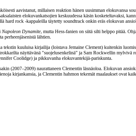
köisesti aavistanut, millaisen reaktion hänen uusimman elokuvansa sound
ksalaisten elokuvankatsojien keskuudessa käsin kosketeltavaksi, kann
llä hard rock ‑kappaleilla täytetty soundtrack onkin eräs elokuvan ansi
i
Napoleon Dynamite
, mutta Hess-fanien on siitä silti helppo pitää. Oh
ta perheenjäsenistä lähtien.
ka tekstin kuuluisa kirjailija (loistava
Jemaine Clement
) kuitenkin luomi
rokkarilta näyttävänä "suojelusenkelinä" ja
Sam Rockwellin
mylvivä ro
ennifer Coolidge
) ja pikkuvanha elokuvantekijä-pariskunta.
ssakin (2007–2009) naurattaneen Clementin läsnäoloa. Elokuvan ansioks
ienoja kirjankansia, ja Clementin hahmon tekemät maalaukset ovat kai