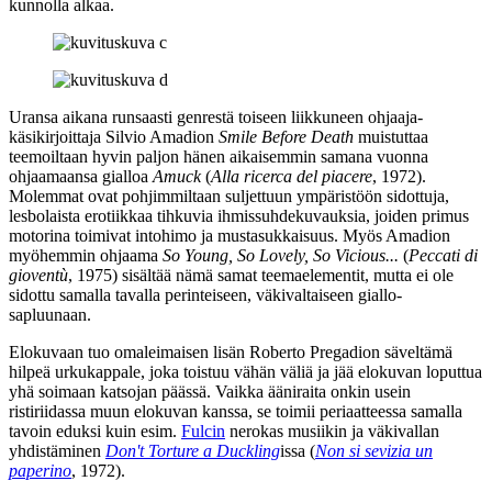
kunnolla alkaa.
Uransa aikana runsaasti genrestä toiseen liikkuneen ohjaaja-
käsikirjoittaja
Silvio Amadion
Smile Before Death
muistuttaa
teemoiltaan hyvin paljon hänen aikaisemmin samana vuonna
ohjaamaansa gialloa
Amuck
(
Alla ricerca del piacere
, 1972).
Molemmat ovat pohjimmiltaan suljettuun ympäristöön sidottuja,
lesbolaista erotiikkaa tihkuvia ihmissuhdekuvauksia, joiden primus
motorina toimivat intohimo ja mustasukkaisuus. Myös Amadion
myöhemmin ohjaama
So Young, So Lovely, So Vicious...
(
Peccati di
gioventù
, 1975) sisältää nämä samat teemaelementit, mutta ei ole
sidottu samalla tavalla perinteiseen, väkivaltaiseen giallo-
sapluunaan.
Elokuvaan tuo omaleimaisen lisän
Roberto Pregadion
säveltämä
hilpeä urkukappale, joka toistuu vähän väliä ja jää elokuvan loputtua
yhä soimaan katsojan päässä. Vaikka ääniraita onkin usein
ristiriidassa muun elokuvan kanssa, se toimii periaatteessa samalla
tavoin eduksi kuin esim.
Fulcin
nerokas musiikin ja väkivallan
yhdistäminen
Don't Torture a Duckling
issa (
Non si sevizia un
paperino
, 1972).