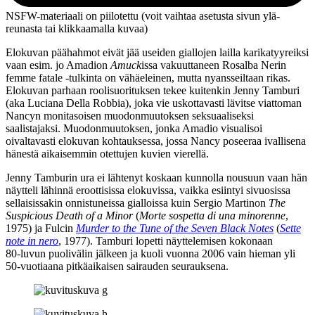
NSFW-materiaali on piilotettu (voit vaihtaa asetusta sivun ylä­
reunasta tai klikkaamalla kuvaa)
Elokuvan päähahmot eivät jää useiden giallojen lailla karikatyyreiksi
vaan esim. jo Amadion
Amuck
issa vakuuttaneen Rosalba Nerin
femme fatale ‑tulkinta on vähäeleinen, mutta nyansseiltaan rikas.
Elokuvan parhaan roolisuorituksen tekee kuitenkin Jenny Tamburi
(aka Luciana Della Robbia), joka vie uskottavasti lävitse viattoman
Nancyn monitasoisen muodonmuutoksen seksuaaliseksi
saalistajaksi. Muodonmuutoksen, jonka Amadio visualisoi
oivaltavasti elokuvan kohtauksessa, jossa Nancy poseeraa ivallisena
hänestä aikaisemmin otettujen kuvien vierellä.
Jenny Tamburin ura ei lähtenyt koskaan kunnolla nousuun vaan hän
näytteli lähinnä eroottisissa elokuvissa, vaikka esiintyi sivuosissa
sellaisissakin onnistuneissa gialloissa kuin
Sergio Martinon
The
Suspicious Death of a Minor
(
Morte sospetta di una minorenne
,
1975) ja Fulcin
Murder to the Tune of the Seven Black Notes
(
Sette
note in nero
, 1977). Tamburi lopetti näyttelemisen kokonaan
80‑luvun puolivälin jälkeen ja kuoli vuonna 2006 vain hieman yli
50‑vuotiaana pitkäaikaisen sairauden seurauksena.