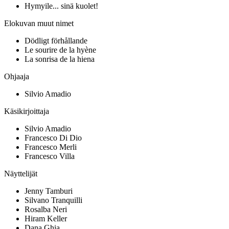
Hymyile... sinä kuolet!
Elokuvan muut nimet
Dödligt förhållande
Le sourire de la hyène
La sonrisa de la hiena
Ohjaaja
Silvio Amadio
Käsikirjoittaja
Silvio Amadio
Francesco Di Dio
Francesco Merli
Francesco Villa
Näyttelijät
Jenny Tamburi
Silvano Tranquilli
Rosalba Neri
Hiram Keller
Dana Ghia