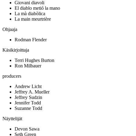
Giovani diavoli
El diablo metió la mano
La mà diabòlica
La main meurtrière
Ohjaaja
Rodman Flender
Käsikirjoittaja
Terri Hughes Burton
Ron Milbauer
producers
Andrew Licht
Jeffrey A. Mueller
Jeffrey Sudzin
Jennifer Todd
Suzanne Todd
Näyttelijät
Devon Sawa
Seth Green