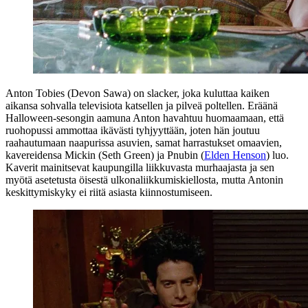
Anton Tobies (
Devon Sawa
) on slacker, joka kuluttaa kaiken
aikansa sohvalla televisiota katsellen ja pilveä poltellen. Eräänä
Halloween-sesongin aamuna Anton havahtuu huomaamaan, että
ruohopussi ammottaa ikävästi tyhjyyttään, joten hän joutuu
raahautumaan naapurissa asuvien, samat harrastukset omaavien,
kavereidensa Mickin (
Seth Green
) ja Pnubin (
Elden Henson
) luo.
Kaverit mainitsevat kaupungilla liikkuvasta murhaajasta ja sen
myötä asetetusta öisestä ulkonaliikkumiskiellosta, mutta Antonin
keskittymiskyky ei riitä asiasta kiinnostumiseen.