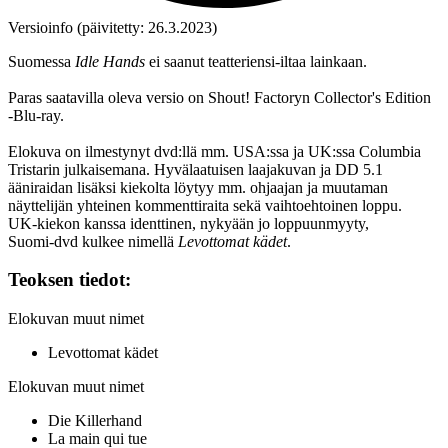
Versioinfo (päivitetty: 26.3.2023)
Suomessa
Idle Hands
ei saanut teatteriensi-iltaa lainkaan.
Paras saatavilla oleva versio on Shout! Factoryn Collector's Edition
‑Blu‑ray.
Elokuva on ilmestynyt dvd:llä mm. USA:ssa ja UK:ssa Columbia
Tristarin julkaisemana. Hyvälaatuisen laajakuvan ja DD 5.1
ääniraidan lisäksi kiekolta löytyy mm. ohjaajan ja muutaman
näyttelijän yhteinen kommenttiraita sekä vaihtoehtoinen loppu.
UK‑kiekon kanssa identtinen, nykyään jo loppuunmyyty,
Suomi‑dvd kulkee nimellä
Levottomat kädet
.
Teoksen tiedot:
Elokuvan muut nimet
Levottomat kädet
Elokuvan muut nimet
Die Killerhand
La main qui tue