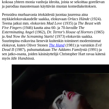
kokoaa yhteen monia vanhoja ideoita, joista se sekoittaa goreilevan
ja parodiaa mausteenaan käyttävän mustan komediakeitoksen.
Perusidea murhaavasta irtokädestä juontaa juurensa aina
mykkäelokuvakaudelle saakka, elokuvaan
Orlacs Hände
(1924).
Teema jatkui mm. elokuvien
Mad Love
(1935) ja
The Beast with
Five Fingers
(1946) kautta aina 60‑ ja 70‑luvuille
The
Exterminating Angel
(1962),
Dr. Terror's House of Horrors
(1965)
ja
And Now the Screaming Starts!
(1973) elokuviin saakka.
Suurimpina esikuvina lienevät kuitenkin toimineet modernimmat
elokuvat, kuten
Oliver Stonen
The Hand
(1981) ja varsinkin
Evil
Dead II
(1987), puhumattakaan
The Addams Family
stä (1991) ja
sen jatko-osasta, joiden käsinäyttelijä
Christopher Hart
ravaa kätenä
myös
Idle Hands
issä.