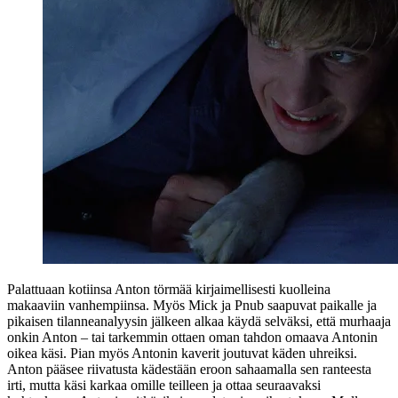
Palattuaan kotiinsa Anton törmää kirjaimellisesti kuolleina
makaaviin vanhempiinsa. Myös Mick ja Pnub saapuvat paikalle ja
pikaisen tilanneanalyysin jälkeen alkaa käydä selväksi, että murhaaja
onkin Anton – tai tarkemmin ottaen oman tahdon omaava Antonin
oikea käsi. Pian myös Antonin kaverit joutuvat käden uhreiksi.
Anton pääsee riivatusta kädestään eroon sahaamalla sen ranteesta
irti, mutta käsi karkaa omille teilleen ja ottaa seuraavaksi