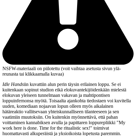
NSFW-materiaali on piilotettu (voit vaihtaa asetusta sivun ylä­
reunasta tai klikkaamalla kuvaa)
Idle Hands
iin kuvattiin alun perin täysin erilainen loppu. Se ei
kuitenkaan sopinut studion eikä elokuvantekijöidenkään mielestä
elokuvan yleiseen tunnelmaan vakavan ja mahtipontisen
loppuinfernonsa myötä. Toisaalta ajankohta tiedostaen voi kuvitella
uuden, komediaan nojaavan lopun olleen myös aikalainen
hätäreaktio vallitsevaan yhteiskunnalliseen tilanteeseen ja sen
vaatimiin muutoksiin. On kuitenkin myönnettävä, että pahan
voittaminen kannabiksen avulla ja papittaren loppurepliikki
"My
work here is done. Time for the ritualistic sex!"
toimivat
huomattavasti alkuperäistä ja yksioikoista lopetusta paremmin.