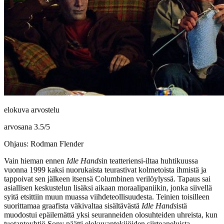
elokuva arvostelu
arvosana
3.5
/
5
Ohjaus: Rodman Flender
Vain hieman ennen
Idle Hands
in teatteriensi-iltaa huhtikuussa
vuonna 1999 kaksi nuorukaista teurastivat kolmetoista ihmistä ja
tappoivat sen jälkeen itsensä Columbinen verilöylyssä. Tapaus sai
asiallisen keskustelun lisäksi aikaan moraalipaniikin, jonka siivellä
syitä etsittiin muun muassa viihdeteollisuudesta. Teinien toisilleen
suorittamaa graafista väkivaltaa sisältävästä
Idle Hands
istä
muodostui epäilemättä yksi seuranneiden olosuhteiden uhreista, kun
tuotantoyhtiö Sony päätti elokuvantekijöiden siirtoaneluista