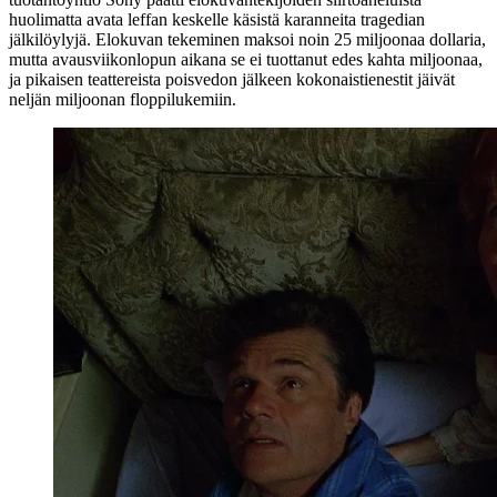
huolimatta avata leffan keskelle käsistä karanneita tragedian
jälkilöylyjä. Elokuvan tekeminen maksoi noin 25 miljoonaa dollaria,
mutta avausviikonlopun aikana se ei tuottanut edes kahta miljoonaa,
ja pikaisen teattereista poisvedon jälkeen kokonaistienestit jäivät
neljän miljoonan floppilukemiin.