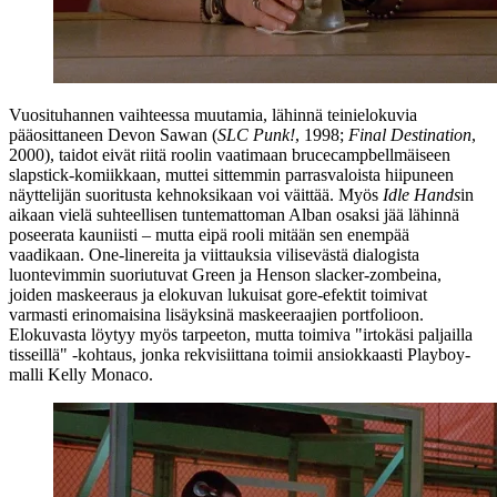
Vuosituhannen vaihteessa muutamia, lähinnä teinielokuvia
pääosittaneen Devon Sawan (
SLC Punk!
, 1998;
Final Destination
,
2000), taidot eivät riitä roolin vaatimaan brucecampbellmäiseen
slapstick-komiikkaan, muttei sittemmin parrasvaloista hiipuneen
näyttelijän suoritusta kehnoksikaan voi väittää. Myös
Idle Hands
in
aikaan vielä suhteellisen tuntemattoman Alban osaksi jää lähinnä
poseerata kauniisti – mutta eipä rooli mitään sen enempää
vaadikaan. One‑linereita ja viittauksia vilisevästä dialogista
luontevimmin suoriutuvat Green ja Henson slacker-zombeina,
joiden maskeeraus ja elokuvan lukuisat gore-efektit toimivat
varmasti erinomaisina lisäyksinä maskeeraajien portfolioon.
Elokuvasta löytyy myös tarpeeton, mutta toimiva "irtokäsi paljailla
tisseillä" ‑kohtaus, jonka rekvisiittana toimii ansiokkaasti Playboy-
malli
Kelly Monaco
.