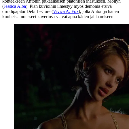
kohteekseen Antonin pitkäaikaisen platonisen ihastuksen, Mollyn
(
Jessica Alba
). Pian kuvioihin ilmestyy myös demonia etsivä
druidipapitar Debi LeCure (
Vivica A. Fox
), jolta Anton ja hänen
kuolleista nousseet kaverinsa saavat apua käden jahtaamiseen.