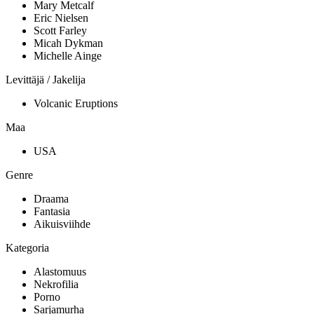
Mary Metcalf
Eric Nielsen
Scott Farley
Micah Dykman
Michelle Ainge
Levittäjä / Jakelija
Volcanic Eruptions
Maa
USA
Genre
Draama
Fantasia
Aikuisviihde
Kategoria
Alastomuus
Nekrofilia
Porno
Sarjamurha