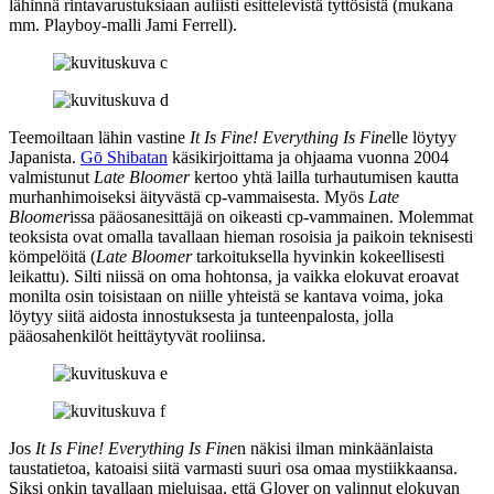
lähinnä rintavarustuksiaan auliisti esittelevistä tyttösistä (mukana
mm. Playboy-malli
Jami Ferrell
).
Teemoiltaan lähin vastine
It Is Fine! Everything Is Fine
lle löytyy
Japanista.
Gō Shibatan
käsikirjoittama ja ohjaama vuonna 2004
valmistunut
Late Bloomer
kertoo yhtä lailla turhautumisen kautta
murhanhimoiseksi äityvästä cp‑vammaisesta. Myös
Late
Bloomer
issa pääosanesittäjä on oikeasti cp‑vammainen. Molemmat
teoksista ovat omalla tavallaan hieman rosoisia ja paikoin teknisesti
kömpelöitä (
Late Bloomer
tarkoituksella hyvinkin kokeellisesti
leikattu). Silti niissä on oma hohtonsa, ja vaikka elokuvat eroavat
monilta osin toisistaan on niille yhteistä se kantava voima, joka
löytyy siitä aidosta innostuksesta ja tunteenpalosta, jolla
pääosahenkilöt heittäytyvät rooliinsa.
Jos
It Is Fine! Everything Is Fine
n näkisi ilman minkäänlaista
taustatietoa, katoaisi siitä varmasti suuri osa omaa mystiikkaansa.
Siksi onkin tavallaan mieluisaa, että Glover on valinnut elokuvan