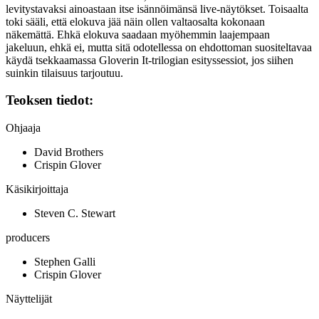
levitystavaksi ainoastaan itse isännöimänsä live-näytökset. Toisaalta
toki sääli, että elokuva jää näin ollen valtaosalta kokonaan
näkemättä. Ehkä elokuva saadaan myöhemmin laajempaan
jakeluun, ehkä ei, mutta sitä odotellessa on ehdottoman suositeltavaa
käydä tsekkaamassa Gloverin It‑trilogian esityssessiot, jos siihen
suinkin tilaisuus tarjoutuu.
Teoksen tiedot:
Ohjaaja
David Brothers
Crispin Glover
Käsikirjoittaja
Steven C. Stewart
producers
Stephen Galli
Crispin Glover
Näyttelijät