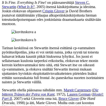
It Is Fine. Everything Is Fine!
on pääosanesittäjä
Steven C.
Stewartin
(
What Is It?
, 2005) itsensä käsikirjoittama ja ideoima.
Joskin elokuvan ohjanneet
Crispin Glover
ja
David Brothers
joutuivat räätälöimään ylilaajaa alkuperäiskäsikirjoitusta hieman
toteutuskelpoisempaan edes jonkinlaista draamankaarta sisältävään
muotoon.
Tarinan keskiössä on Stewartin itsensä esittämä cp‑vammainen
pyörätuolipotilas, joka ei voi sietää naisia, jotka syystä tai toisesta
haluavat leikata kauniit pitkät hiuksensa lyhyiksi. Jos juoni ei
sellaisenaan kuulosta tarpeeksi erikoiselta, elokuvan tekee monin
kerroin kiehtovammaksi tieto siitä, että Stewart itse on oikeasti
cp‑vammainen, ja elokuva sisältää Stewartin itsensä mukaan
ujuttamien hyvinkin eksploitatiivisvaikutteisten piirteiden lisäksi
erittäin suorasukaista full frontal ‑hc‑paneskelua nuorten isorintaisten
naisten ja Stewartin välillä.
Stewartin ohella pääosassa nähdään mm.
Margit Carstensen
(
Die
bitteren Tränen der Petra von Kant
, 1972),
Lauren German
(
Hostel:
Part II
, 2007) sekä Gloverin oma isä,
Bruce Glover
(
Die Hard
Dracula
, 1998) ja äiti,
Marie Glover
. Muilta osin cast koostuu