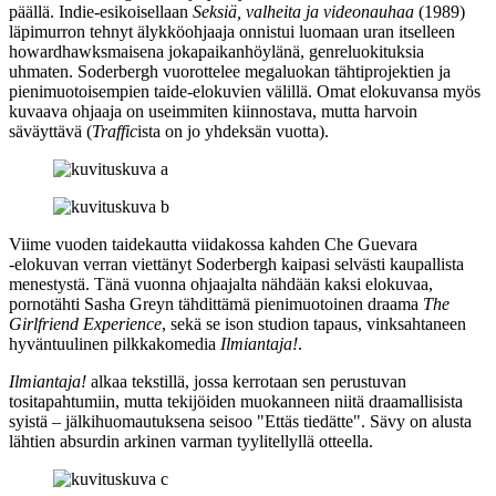
päällä. Indie-esikoisellaan
Seksiä, valheita ja videonauhaa
(1989)
läpimurron tehnyt älykköohjaaja onnistui luomaan uran itselleen
howardhawksmaisena jokapaikanhöylänä, genreluokituksia
uhmaten. Soderbergh vuorottelee megaluokan tähtiprojektien ja
pienimuotoisempien taide-elokuvien välillä. Omat elokuvansa myös
kuvaava ohjaaja on useimmiten kiinnostava, mutta harvoin
säväyttävä (
Traffic
ista on jo yhdeksän vuotta).
Viime vuoden taidekautta viidakossa kahden
Che Guevara
‑elokuvan verran viettänyt Soderbergh kaipasi selvästi kaupallista
menestystä. Tänä vuonna ohjaajalta nähdään kaksi elokuvaa,
pornotähti
Sasha Greyn
tähdittämä pienimuotoinen draama
The
Girlfriend Experience
, sekä se ison studion tapaus, vinksahtaneen
hyväntuulinen pilkkakomedia
Ilmiantaja!
.
Ilmiantaja!
alkaa tekstillä, jossa kerrotaan sen perustuvan
tositapahtumiin, mutta tekijöiden muokanneen niitä draamallisista
syistä – jälkihuomautuksena seisoo
"Ettäs tiedätte"
. Sävy on alusta
lähtien absurdin arkinen varman tyylitellyllä otteella.