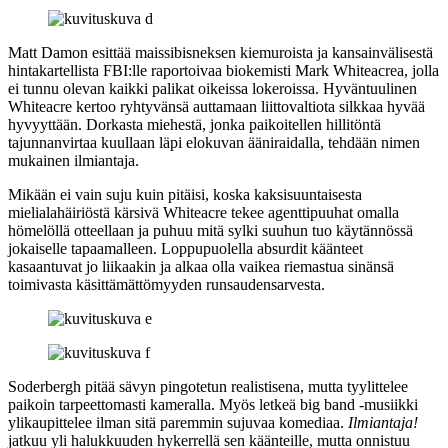
Matt Damon
esittää maissibisneksen kiemuroista ja kansainvälisestä
hintakartellista FBI:lle raportoivaa biokemisti Mark Whiteacrea, jolla
ei tunnu olevan kaikki palikat oikeissa lokeroissa. Hyväntuulinen
Whiteacre kertoo ryhtyvänsä auttamaan liittovaltiota silkkaa hyvää
hyvyyttään. Dorkasta miehestä, jonka paikoitellen hillitöntä
tajunnanvirtaa kuullaan läpi elokuvan ääniraidalla, tehdään nimen
mukainen ilmiantaja.
Mikään ei vain suju kuin pitäisi, koska kaksisuuntaisesta
mielialahäiriöstä kärsivä Whiteacre tekee agenttipuuhat omalla
hömelöllä otteellaan ja puhuu mitä sylki suuhun tuo käytännössä
jokaiselle tapaamalleen. Loppupuolella absurdit käänteet
kasaantuvat jo liikaakin ja alkaa olla vaikea riemastua sinänsä
toimivasta käsittämättömyyden runsaudensarvesta.
Soderbergh pitää sävyn pingotetun realistisena, mutta tyylittelee
paikoin tarpeettomasti kameralla. Myös letkeä big band ‑musiikki
ylikaupittelee ilman sitä paremmin sujuvaa komediaa.
Ilmiantaja!
jatkuu yli halukkuuden hykerrellä sen käänteille, mutta onnistuu