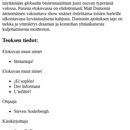
näyttämään globaalin bisnesmaailman juuri osuvan typerässä
valossa. Parasta elokuvassa on ehdottomasti Matt Damonin
äärimmäisen vakuuttava show sisäiset ristiriitansa toisten harteille
ulkoistavana hyväntuulisena kahjona. Damonin ajoituksen taju on
tarkka ja ymmärrys draaman ja komedian yhtäaikaisesta
kuljettamisesta moitteeton.
Teoksen tiedot:
Elokuvan muut nimet
Ilmiantaja!
Elokuvan muut nimet
¡El soplón!
Der Informant
L'infiltré!
Ohjaaja
Steven Soderbergh
Käsikirjoittaja