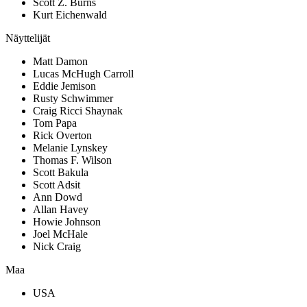
Scott Z. Burns
Kurt Eichenwald
Näyttelijät
Matt Damon
Lucas McHugh Carroll
Eddie Jemison
Rusty Schwimmer
Craig Ricci Shaynak
Tom Papa
Rick Overton
Melanie Lynskey
Thomas F. Wilson
Scott Bakula
Scott Adsit
Ann Dowd
Allan Havey
Howie Johnson
Joel McHale
Nick Craig
Maa
USA