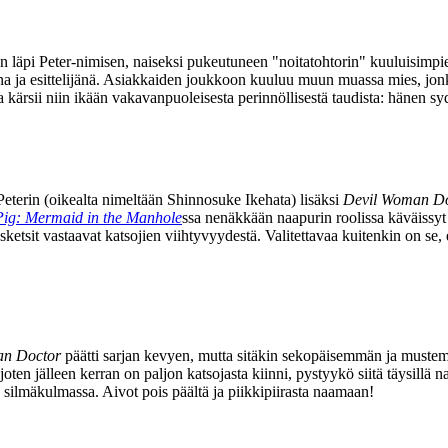
läpi Peter‑nimisen, naiseksi pukeutuneen "noitatohtorin" kuuluisimpi
jana ja esittelijänä. Asiakkaiden joukkoon kuuluu muun muassa mies, jon
a kärsii niin ikään vakavanpuoleisesta perinnöllisestä taudista: hänen 
Peterin (oikealta nimeltään
Shinnosuke Ikehata
) lisäksi
Devil Woman Do
ig: Mermaid in the Manhole
ssa nenäkkään naapurin roolissa käväissy
sit vastaavat katsojien viihtyvyydestä. Valitettavaa kuitenkin on se, et
an Doctor
päätti sarjan kevyen, mutta sitäkin sekopäisemmän ja muste
a, joten jälleen kerran on paljon katsojasta kiinni, pystyykö siitä täysil
e silmäkulmassa. Aivot pois päältä ja piikkipiirasta naamaan!