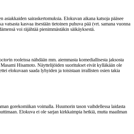
en asiakkaiden sairaskertomuksia. Elokuvan aikana katsoja pääsee
ka vatsasta kasvaa itsestään tietoinen puhuva pää (vrt. samana vuonna
sydämensä voi räjähtää pienimmästäkin säikäyksestä.
ctor
in rooleissa nähdään mm. aiemmasta komediallisesta jaksosta
t
Masami Hisamoto
. Näyttelijöiden suoritukset eivät kylläkään ole
tei elokuvaan saada lyhyiden ja toisistaan irrallisten osien takia
mman gorekomiikan voimalla. Huumorin tason vaihdellessa laidasta
lä nauttimaan. Elokuva ei ole sarjan kirkkaimpia hetkiä, mutta maailman