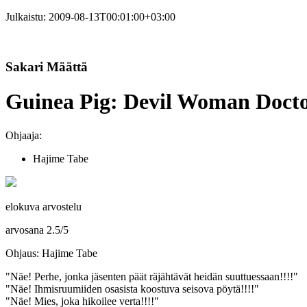
Julkaistu:
2009-08-13T00:01:00+03:00
Sakari Määttä
Guinea Pig: Devil Woman Docto
Ohjaaja:
Hajime Tabe
elokuva arvostelu
arvosana
2.5
/
5
Ohjaus: Hajime Tabe
"Näe! Perhe, jonka jäsenten päät räjähtävät heidän suuttuessaan!!!!"
"Näe! Ihmisruumiiden osasista koostuva seisova pöytä!!!!"
"Näe! Mies, joka hikoilee verta!!!!"