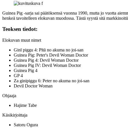
Guinea Pig ‑sarja sai päätöksensä vuonna 1990, mutta jo vuotta aie
henkeä tavoitelleen elokuvan muodossa. Tästä syystä sitä markkinoitiin
Teoksen tiedot:
Elokuvan muut nimet
Ginī piggu 4: Pītā no akuma no joi-san
Guinea Pig: Peter's Devil Woman Doctor
Guinea Pig 4: Devil Woman Doctor
Guinea Pig IV: Devil Woman Doctor
Guinea Pig 4
GP 4
Za ginipiggu 6: Peter no akuma no joi-san
Devil Doctor Woman
Ohjaaja
Hajime Tabe
Käsikirjoittaja
Satoru Ogura