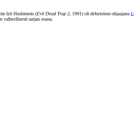
mmin
Izō Hashimoto
(
Evil Dead Trap 2
, 1991) oli debytoinut ohjaajana
L
 valheellisesti sarjan osana.