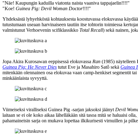
"Näe! Kaupungin kaduilla viatonta naista vaaniva tappajaelin!!!!"
"Koe!
Guinea Pig: Devil Woman Doctor
!!!!"
Yhdeksästä lyhyehköstä kohtauksesta koostuvassa elokuvassa käydään 
tutustumaan useaan harvinaiseen tautiin itse tohtorin toimiessa kerto
valmistunut
Verhoevenin
scifiklassikko
Total Recall
) sekä nainen, jok
Jopa
Akira Kurosawan
eeppisessä elokuvassa
Ran
(1985) näytelleen 
Guinea Pig: He Never Dies
tutut
Eve
ja
Masahiro Satô
sekä
Guinea P
mitenkään olennainen osa elokuvaa vaan camp-henkiset segmentit tai sket
minkäänlaista syvyyttä.
Viimeiseksi viralliseksi Guinea Pig ‑sarjan jaksoksi jäänyt
Devil Wom
laitaan se ei ole koko aikaa lähelläkään sitä tasoa mitä se haluaisi oll
pahamaineisin sarja on mukava lopettaa ilkikurisesti virnuillen ja pilk