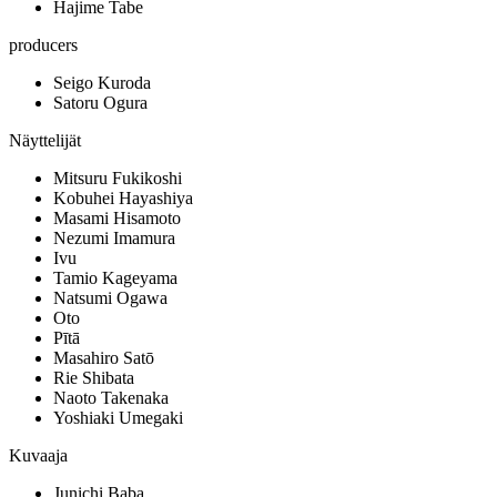
Hajime Tabe
producers
Seigo Kuroda
Satoru Ogura
Näyttelijät
Mitsuru Fukikoshi
Kobuhei Hayashiya
Masami Hisamoto
Nezumi Imamura
Ivu
Tamio Kageyama
Natsumi Ogawa
Oto
Pītā
Masahiro Satō
Rie Shibata
Naoto Takenaka
Yoshiaki Umegaki
Kuvaaja
Junichi Baba