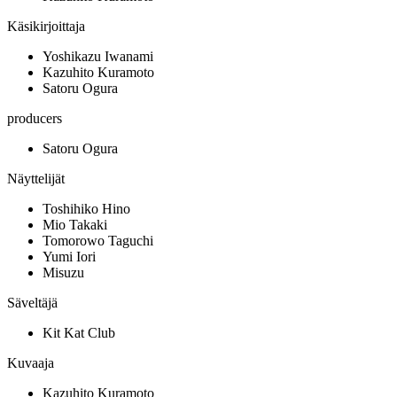
Käsikirjoittaja
Yoshikazu Iwanami
Kazuhito Kuramoto
Satoru Ogura
producers
Satoru Ogura
Näyttelijät
Toshihiko Hino
Mio Takaki
Tomorowo Taguchi
Yumi Iori
Misuzu
Säveltäjä
Kit Kat Club
Kuvaaja
Kazuhito Kuramoto