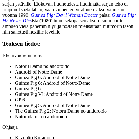
sarjan ystäville. Elokuvan huonoudesta huolimatta sarjan teko ei
loppunut vielä tähän, vaan viimeinen virallinen jakso valmistui
vuonna 1990.
Guinea Pig: Devil Woman Doctor
palasi
Guinea Pig:
He Never Dies
ista (1986) tutun sekopäisen absurdismin pariin
ampuen vielä pahemmin yli ja nostaen mielisairaan huumorin tason
niin sanotusti nextille levelille.
Teoksen tiedot:
Elokuvan muut nimet
Nōtoru Damu no andoroido
Android of Notre Dame
Guinea Pig 6: Android of Notre Dame
Guinea Pig 6: Android of Notre-Dame
Guinea Pig 6
Guinea Pig VI: Android of Notre Dame
GP 6
Guinea Pig 5: Android of Notre Dame
The Guinea Pig 2: Nōtoru Damu no andoroido
Notorudamu no andoroido
Ohjaaja
Kazuhito Kuramoto