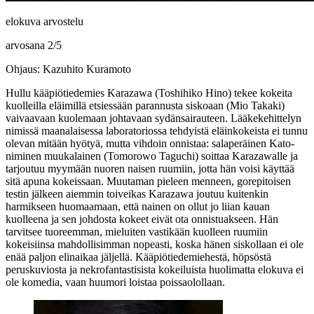
elokuva arvostelu
arvosana
2
/
5
Ohjaus: Kazuhito Kuramoto
Hullu kääpiötiedemies Karazawa (
Toshihiko Hino
) tekee kokeita
kuolleilla eläimillä etsiessään parannusta siskoaan (
Mio Takaki
)
vaivaavaan kuolemaan johtavaan sydänsairauteen. Lääkekehittelyn
nimissä maanalaisessa laboratoriossa tehdyistä eläinkokeista ei tunnu
olevan mitään hyötyä, mutta vihdoin onnistaa: salaperäinen Kato-
niminen muukalainen (
Tomorowo Taguchi
) soittaa Karazawalle ja
tarjoutuu myymään nuoren naisen ruumiin, jotta hän voisi käyttää
sitä apuna kokeissaan. Muutaman pieleen menneen, gorepitoisen
testin jälkeen aiemmin toiveikas Karazawa joutuu kuitenkin
harmikseen huomaamaan, että nainen on ollut jo liian kauan
kuolleena ja sen johdosta kokeet eivät ota onnistuakseen. Hän
tarvitsee tuoreemman, mieluiten vastikään kuolleen ruumiin
kokeisiinsa mahdollisimman nopeasti, koska hänen siskollaan ei ole
enää paljon elinaikaa jäljellä. Kääpiötiedemiehestä, höpsöstä
peruskuviosta ja nekrofantastisista kokeiluista huolimatta elokuva ei
ole komedia, vaan huumori loistaa poissaolollaan.