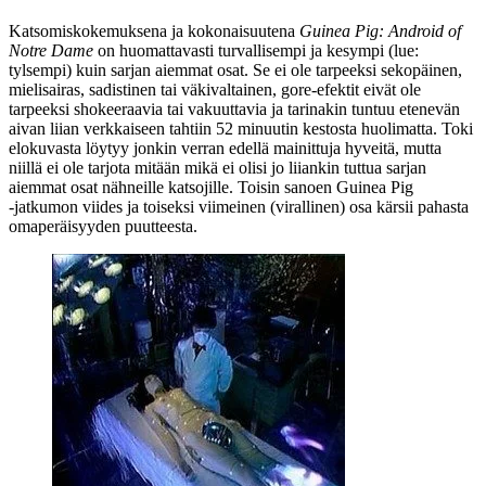
Katsomiskokemuksena ja kokonaisuutena
Guinea Pig: Android of
Notre Dame
on huomattavasti turvallisempi ja kesympi (lue:
tylsempi) kuin sarjan aiemmat osat. Se ei ole tarpeeksi sekopäinen,
mielisairas, sadistinen tai väkivaltainen, gore-efektit eivät ole
tarpeeksi shokeeraavia tai vakuuttavia ja tarinakin tuntuu etenevän
aivan liian verkkaiseen tahtiin 52 minuutin kestosta huolimatta. Toki
elokuvasta löytyy jonkin verran edellä mainittuja hyveitä, mutta
niillä ei ole tarjota mitään mikä ei olisi jo liiankin tuttua sarjan
aiemmat osat nähneille katsojille. Toisin sanoen Guinea Pig
‑jatkumon viides ja toiseksi viimeinen (virallinen) osa kärsii pahasta
omaperäisyyden puutteesta.