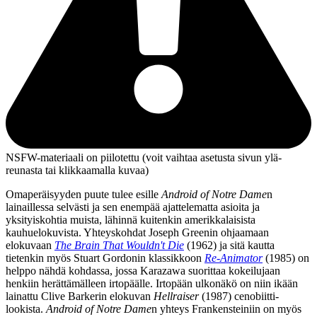
NSFW-materiaali on piilotettu (voit vaihtaa asetusta sivun ylä­
reunasta tai klikkaamalla kuvaa)
Omaperäisyyden puute tulee esille
Android of Notre Dame
n
lainaillessa selvästi ja sen enempää ajattelematta asioita ja
yksityiskohtia muista, lähinnä kuitenkin amerikkalaisista
kauhuelokuvista. Yhteyskohdat
Joseph Greenin
ohjaamaan
elokuvaan
The Brain That Wouldn't Die
(1962) ja sitä kautta
tietenkin myös
Stuart Gordonin
klassikkoon
Re‑Animator
(1985) on
helppo nähdä kohdassa, jossa Karazawa suorittaa kokeilujaan
henkiin herättämälleen irtopäälle. Irtopään ulkonäkö on niin ikään
lainattu
Clive Barkerin
elokuvan
Hellraiser
(1987) cenobiitti-
lookista.
Android of Notre Dame
n yhteys Frankensteiniin on myös