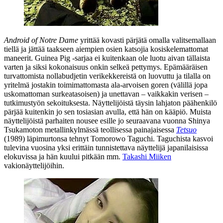
Android of Notre Dame
yrittää kovasti pärjätä omalla valitsemallaan
tiellä ja jättää taakseen aiempien osien katsojia kosiskelemattomat
maneerit. Guinea Pig ‑sarjaa ei kuitenkaan ole luotu aivan tällaista
varten ja siksi kokonaisuus onkin selkeä pettymys. Epämääräisen
turvattomista nollabudjetin verikekkereistä on luovuttu ja tilalla on
yritelmä jostakin toimimattomasta ala‑arvoisen goren (välillä jopa
uskomattoman surkeatasoisen) ja unettavan – vaikkakin verisen –
tutkimustyön sekoituksesta. Näyttelijöistä täysin lahjaton päähenkilö
pärjää kuitenkin jo sen tosiasian avulla, että hän on kääpiö. Muista
näyttelijöistä parhaiten nousee esille jo seuraavana vuonna
Shinya
Tsukamoton
metallinkylmässä teollisessa painajaisessa
Tetsuo
(1989) läpimurtonsa tehnyt Tomorowo Taguchi. Taguchista kasvoi
tulevina vuosina yksi erittäin tunnistettava näyttelijä japanilaisissa
elokuvissa ja hän kuului pitkään mm.
Takashi Miiken
vakionäyttelijöihin.